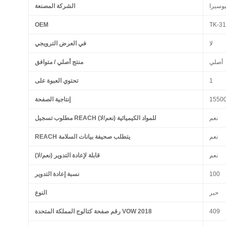
وسيرا
الشركة المصنعة
OEM
TK-31
لا
في العرض الترويجي
أصلي
منتج أصلي / متوافق
1
تحتوي العبوة على
1550
إنتاجية الصفحة
نعم
مطلوب تسجيل REACH للمواد الكيميائية (نعم/لا)
نعم
REACH يتطلب صحيفة بيانات السلامة
نعم
قابلة لإعادة التدوير (نعم/لا)
100
نسبة إعادة التدوير
حبر
النوع
409
رقم صفحة كتالوج المملكة المتحدة VOW 2018