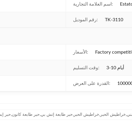
Estat
اسم العلامة التجارية:
TK-3110
رقم الموديل:
Factory competiti
الأسعار:
3-10 أيام
وقت التسليم:
القدرة على العرض:
انون,خراطيش حبر HP,حبر طابعة بالقرب مني,خراطيش الحبر,خراطيش الحبر,حبر طابعة إتش بي,حبر طابعة كانون,حبر 