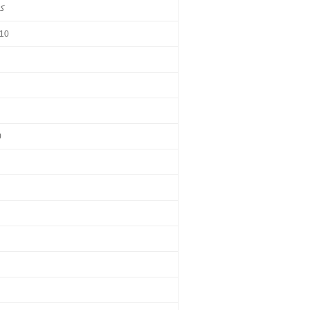
كي
10
0