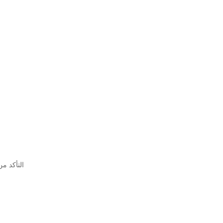
- التأكد من اختبار كل منتج من منتجاتنا بنسبة 100% قبل نزوله من خط الإنتاج