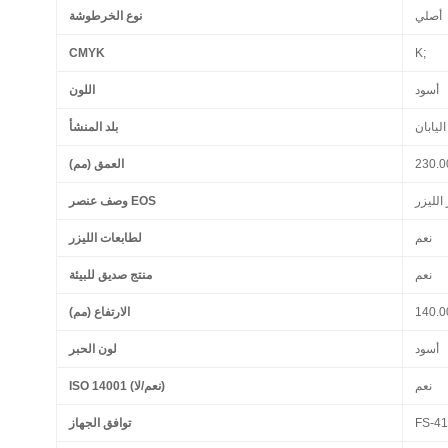
أصلي
نوع الخرطوشة
CMYK
K;
أسود
اللون
اليابان
بلد المنشأ
230.0
العمق (مم)
 الليزر
وصف عنصر EOS
نعم
لطابعات الليزر
نعم
منتج صديق للبيئة
140.0
الارتفاع (مم)
أسود
لون الحبر
نعم
ISO 14001 (نعم/لا)
FS-4
توافق الجهاز