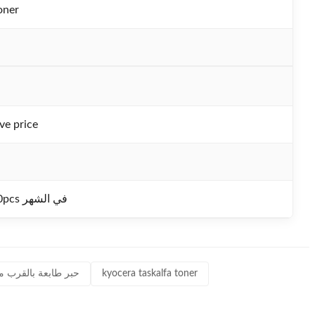
oner
ve price
100000pcs في الشهر
kyocera taskalfa toner
خرطوشة الطابعة,123ink,حبر ك