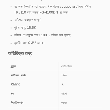
এর জন্য ডিজাইন করা হয়েছে: উচ্চ মানের совмести টোনার কার্টিজ
TK3110 কাইওকেরা FS-4100DN এর জন্য
কার্টিজের অবস্থা: সম্পূর্ণ
পৃষ্ঠার আয়ু: 15.5K
পরীক্ষা: শিপমেন্টের আগে 100% পরীক্ষা করা হয়েছে
ত্রুটির হার: 0.3% এর কম
অতিরিক্ত তথ্য
ব্র্যান্ড
এস্টা টোনার
কার্টিজের প্রকার
আসল
CMYK
K;
রঙ
কালো
উৎপত্তিস্থল
জাপান