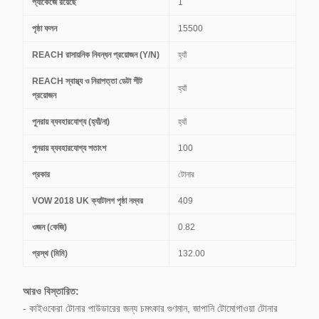
প্যাকেজে রয়েছে
1
পৃষ্ঠা ফলন
15500
REACH রাসায়নিক নিবন্ধন প্রয়োজন (Y/N)
হ্যাঁ
REACH স্বাস্থ্য ও নিরাপত্তা ডেটা শীট
হ্যাঁ
প্রয়োজন
পুনরায় ব্যবহারযোগ্য (হ্যাঁ/না)
হ্যাঁ
পুনরায় ব্যবহারযোগ্য শতাংশ
100
প্রকার
টোনার
VOW 2018 UK ক্যাটালগ পৃষ্ঠা নম্বর
409
ওজন (কেজি)
0.82
প্রস্থ (মিমি)
132.00
আরও বিস্তারিত:
- কাইওকেরা টোনার পাউডারের জন্য চমৎকার গুণমান, জাপানি টোমোগাওয়া টোনার