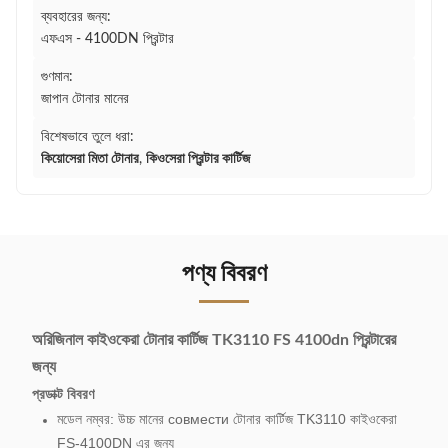
ব্যবহারের জন্য:
এফএস - 4100DN প্রিন্টার
গুণমান:
জাপান টোনার মানের
বিশেষভাবে তুলে ধরা:
কিয়োসেরা মিতা টোনার
,
কিওসেরা প্রিন্টার কার্টিজ
পণ্য বিবরণ
অরিজিনাল কাইওকেরা টোনার কার্টিজ TK3110 FS 4100dn প্রিন্টারের
জন্য
প্র
ডাক্ট বিবরণ
মডেল নম্বর: উচ্চ মানের совмести টোনার কার্টিজ TK3110 কাইওকেরা
FS-4100DN এর জন্য