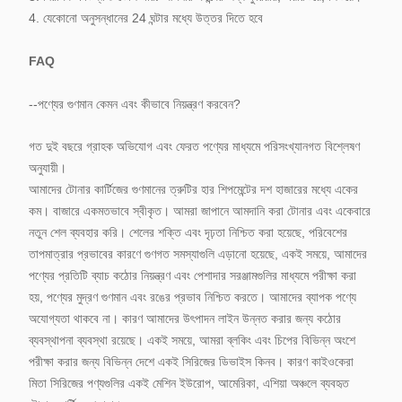
4. যেকোনো অনুসন্ধানের 24 ঘন্টার মধ্যে উত্তর দিতে হবে
FAQ
--পণ্যের গুণমান কেমন এবং কীভাবে নিয়ন্ত্রণ করবেন?
গত দুই বছরে গ্রাহক অভিযোগ এবং ফেরত পণ্যের মাধ্যমে পরিসংখ্যানগত বিশ্লেষণ
অনুযায়ী।
আমাদের টোনার কার্টিজের গুণমানের ত্রুটির হার শিপমেন্টের দশ হাজারের মধ্যে একের
কম। বাজারে একমতভাবে স্বীকৃত। আমরা জাপানে আমদানি করা টোনার এবং একেবারে
নতুন শেল ব্যবহার করি। শেলের শক্তি এবং দৃঢ়তা নিশ্চিত করা হয়েছে, পরিবেশের
তাপমাত্রার প্রভাবের কারণে গুণগত সমস্যাগুলি এড়ানো হয়েছে, একই সময়ে, আমাদের
পণ্যের প্রতিটি ব্যাচ কঠোর নিয়ন্ত্রণ এবং পেশাদার সরঞ্জামগুলির মাধ্যমে পরীক্ষা করা
হয়, পণ্যের মুদ্রণ গুণমান এবং রঙের প্রভাব নিশ্চিত করতে। আমাদের ব্যাপক পণ্যে
অযোগ্যতা থাকবে না। কারণ আমাদের উৎপাদন লাইন উন্নত করার জন্য কঠোর
ব্যবস্থাপনা ব্যবস্থা রয়েছে। একই সময়ে, আমরা ব্লকিং এবং চিপের বিভিন্ন অংশে
পরীক্ষা করার জন্য বিভিন্ন দেশে একই সিরিজের ডিভাইস কিনব। কারণ কাইওকেরা
মিতা সিরিজের পণ্যগুলির একই মেশিন ইউরোপ, আমেরিকা, এশিয়া অঞ্চলে ব্যবহৃত