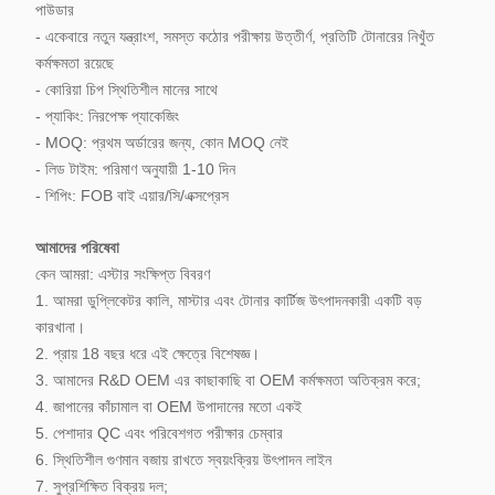
পাউডার
- একেবারে নতুন যন্ত্রাংশ, সমস্ত কঠোর পরীক্ষায় উত্তীর্ণ, প্রতিটি টোনারের নিখুঁত
কর্মক্ষমতা রয়েছে
- কোরিয়া চিপ স্থিতিশীল মানের সাথে
- প্যাকিং: নিরপেক্ষ প্যাকেজিং
- MOQ: প্রথম অর্ডারের জন্য, কোন MOQ নেই
- লিড টাইম: পরিমাণ অনুযায়ী 1-10 দিন
- শিপিং: FOB বাই এয়ার/সি/এক্সপ্রেস
আমাদের পরিষেবা
কেন আমরা: এস্টার সংক্ষিপ্ত বিবরণ
1. আমরা ডুপ্লিকেটর কালি, মাস্টার এবং টোনার কার্টিজ উৎপাদনকারী একটি বড়
কারখানা।
2. প্রায় 18 বছর ধরে এই ক্ষেত্রে বিশেষজ্ঞ।
3. আমাদের R&D OEM এর কাছাকাছি বা OEM কর্মক্ষমতা অতিক্রম করে;
4. জাপানের কাঁচামাল বা OEM উপাদানের মতো একই
5. পেশাদার QC এবং পরিবেশগত পরীক্ষার চেম্বার
6. স্থিতিশীল গুণমান বজায় রাখতে স্বয়ংক্রিয় উৎপাদন লাইন
7. সুপ্রশিক্ষিত বিক্রয় দল;