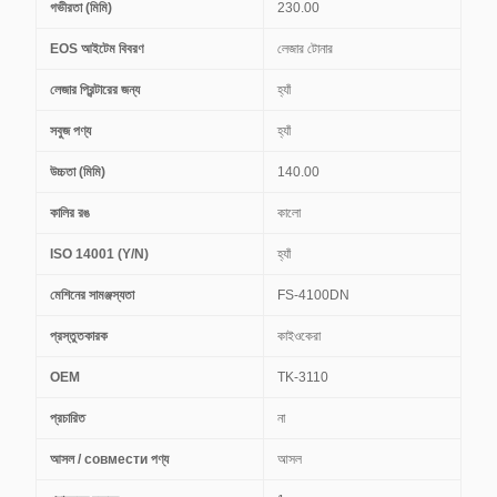
গভীরতা (মিমি)
230.00
EOS আইটেম বিবরণ
লেজার টোনার
লেজার প্রিন্টারের জন্য
হ্যাঁ
সবুজ পণ্য
হ্যাঁ
উচ্চতা (মিমি)
140.00
কালির রঙ
কালো
ISO 14001 (Y/N)
হ্যাঁ
মেশিনের সামঞ্জস্যতা
FS-4100DN
প্রস্তুতকারক
কাইওকেরা
OEM
TK-3110
প্রচারিত
না
আসল / совмести পণ্য
আসল