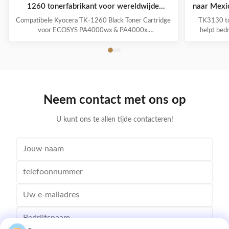
1260 tonerfabrikant voor wereldwijde
naar Mexic
distributeurs
Compatibele Kyocera TK-1260 Black Toner Cartridge
TK3130 to
voor ECOSYS PA4000wx & PA4000x.
helpt bedr
Fabriekslevering voor Europese distributeurs.
inkoopeffi
Betrouwbare compatibele Kyocera TK-1260 toner
groei
cartridge voor professionele kantoordruk Het vinden
printoplossi
van een betrouwbare leverancier van tonercartridges
bedrijven e
wordt steeds ...
Neem contact met ons op
U kunt ons te allen tijde contacteren!