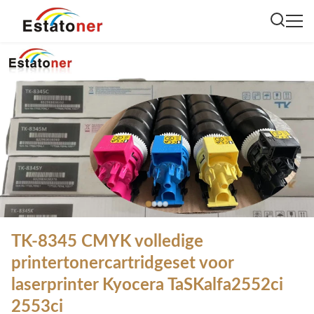
TK-8345 CMYK volledige
printertonercartridgeset voor
laserprinter Kyocera TaSKalfa2552ci
2553ci