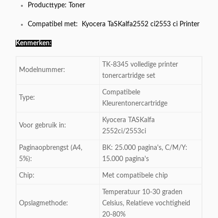
Producttype: Toner
Compatibel met: Kyocera TaSKalfa2552 ci2553 ci Printer
Kenmerken:
TK-8345
volledige printer
Modelnummer:
tonercartridge set
Compatibele
Type:
Kleurentonercartridge
Kyocera TASKalfa
Voor gebruik in:
2552ci/2553ci
Paginaopbrengst (A4,
BK: 25.000 pagina's, C/M/Y:
5%):
15.000 pagina's
Chip:
Met compatibele chip
Temperatuur 10-30 graden
Opslagmethode:
Celsius, Relatieve vochtigheid
20-80%