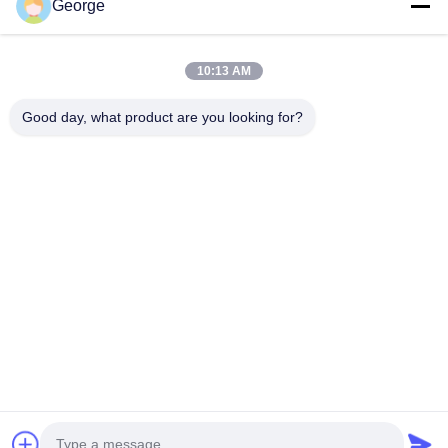
George
10:13 AM
Good day, what product are you looking for?
Versturen
00-86-159-86723295
george@estaofficetech.com
Thuis
Producten
Videos
Over ons
Fabrieksreis
nieuws
Sitemap
Privacybeleid