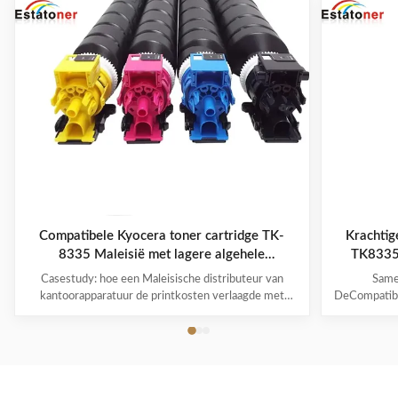
Compatibele Kyocera toner cartridge TK-
Krachtig
8335 Maleisië met lagere algehele
TK8335 
drukkosten
Casestudy: hoe een Maleisische distributeur van
Same
kantoorapparatuur de printkosten verlaagde met
DeCompatibe
compatibele TK8335 Kyocera-tonercartridges
ontworpen v
Projectoverzicht Land van bestemming:Maleisië
en TASKalfa 
Product:Compatibele Kyocera TK8335-
Deze comp
tonercartridge Compatibele printers:TASKalfa 3252ci
cyaan, mage
/ TASKalfa 3253ci (TK8335 is ...