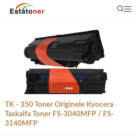
TK - 350 Toner Originele Kyocera
Taskalfa Toner FS-3040MFP / FS-
3140MFP