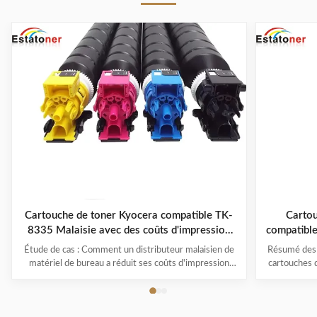
Cartouche de toner Kyocera compatible TK-
Carto
8335 Malaisie avec des coûts d'impression
compatible
globaux inférieurs
Étude de cas : Comment un distributeur malaisien de
Résumé des 
matériel de bureau a réduit ses coûts d'impression
cartouches 
grâce aux cartouches de toner Kyocera TK8335
conçu p
compatibles Aperçu du projet Pays de destination
multifoncti
:Malaisie Produit:Cartouche de toner compatible
TASKalfa 32