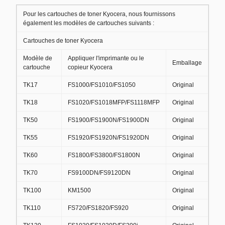
Pour les cartouches de toner Kyocera, nous fournissons
également les modèles de cartouches suivants :
Cartouches de toner Kyocera
Modèle de
Appliquer l'imprimante ou le
Emballage
cartouche
copieur Kyocera
TK17
FS1000/FS1010/FS1050
Original
TK18
FS1020/FS1018MFP/FS1118MFP
Original
TK50
FS1900/FS1900N/FS1900DN
Original
TK55
FS1920/FS1920N/FS1920DN
Original
TK60
FS1800/FS3800/FS1800N
Original
TK70
FS9100DN/FS9120DN
Original
TK100
KM1500
Original
TK110
FS720/FS1820/FS920
Original