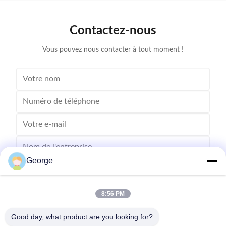
Kyocera TK8335 Imprimantes compatibles :TASKalfa
comprend:
3252ci ...
Contactez-nous
Vous pouvez nous contacter à tout moment !
George
8:56 PM
Good day, what product are you looking for?