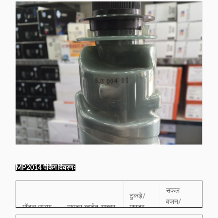
MP2014 पैकिंग विवरणः
सकल
टुकड़े/
वजन/
मॉडल संख्या
मास्टर कार्टन आकार
मास्टर
मास्टर