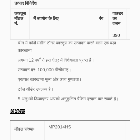
कार्टन
उत्पाद विनिर्देश
कार्टन
कारतूस
पाउडर
21.5 किलो
मॉडल
में उपयोग के लिए
रंग
का
टिप्पण
MP2014
82X36X45CM
42 पीसी
नं.
वजन
जापा
390
टोनर
ग्राम
रिको MP
चीन में कॉपी मशीन टोनर कारतूस का उत्पादन करने वाला एक बड़ा
एमपी
पाउड
BK
2014/2014en/2014D/2014AD
2014
160
के
कारखाना
ग्राम
साथ
संगत
लगभग 12 वर्षों से इस क्षेत्र में विशेषज्ञता प्राप्त है।
उत्पादन दर: 100,000 पीसी/माह।
प्रत्यक्ष कारखाना मूल्य और उच्च गुणवत्ता।
ट्रेल ऑर्डर उपलब्ध है।
5 अनुभवी डिजाइनर आपको अनुकूलित पैकिंग प्रदान कर सकते हैं।
विनिर्देशः
MP2014HS
मॉडल संख्याः