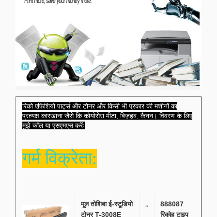
रिको एफिशियो पार्ट्स और टोनर और किसी भी प्रकार की मशीनों का
प्रत्यक्ष कारखाना जैसे कि कोयोसेरा मीटा, बिज़हब, कैनन। विवरण के लिए
मुझे कॉल या एसएमएस करेंः
गर्म विक्रेता:
मूल तोशिबा ई-स्टूडियो
888087
टोनर T-3008E
रिकोह टाइप