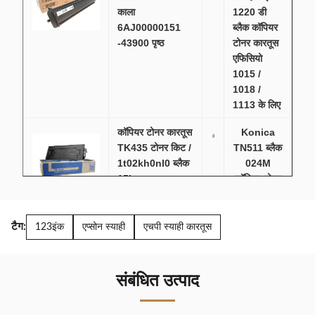
काला
1220 डी
6AJ00000151
ब्लैक कॉपियर
-43900 पृष्ठ
टोनर कारतूस
एफिसियो
1015 /
1018 /
1113 के लिए
कॉपियर टोनर कारतूस
Konica
TK435 टोनर किट /
TN511 ब्लैक
1t02kh0nl0 ब्लैक
024M
15k
कॉपियर टोनर
कारतूस
Bizhub
360 / 420
टैग:
123इंक
एप्सोन स्याही
एचपी स्याही कारतूस
के लिए,
OEM क्षमता
संबंधित उत्पाद
मूल रिकोह टोनर
कैनन
कारतूस एमपीसी2000
IR2018
रिकोह एमपीसी3000
NPG28