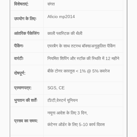
विशेषताएं:
संगत
Aficio mp2014
उपयोग के लिएः
आंतरिक पैकेजिंगः
काली प्लास्टिक की थैली
पैकिंगः
एयरबैग के साथ तटस्थ बॉक्स/अनुकूलित पैकिंग
वारंटीः
नियमित शिपिंग और स्टॉक की स्थिति में 12 महीने
बीके टोनर कारतूस < 1% @ 5% कवरेज
दोषपूर्ण:
प्रमाणपत्र:
SGS, CE
भुगतान की शर्तेंः
टी/टी,वेस्टर्न यूनियन
नमूना आदेश के लिए 3 दिन,
प्रसव का समय:
कंटेनर ऑर्डर के लिए 5-10 कार्य दिवस