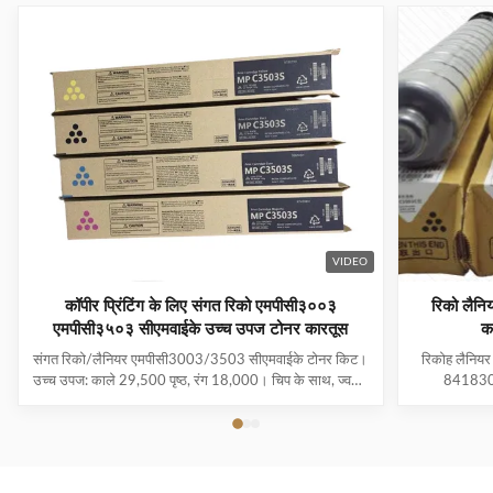
के लिए 15000 पृष्ठ
कॉपियर टोनर
कारतूस कैनन
इमेज रनर
IR1018
कॉपियर के
लिए
VIDEO
कॉपीर प्रिंटिंग के लिए संगत रिको एमपीसी३००३
रिको लै
एमपीसी३५०३ सीएमवाईके उच्च उपज टोनर कारतूस
क
संगत रिको/लैनियर एमपीसी3003/3503 सीएमवाईके टोनर किट।
रिकोह लैनिय
उच्च उपज: काले 29,500 पृष्ठ, रंग 18,000। चिप के साथ, ज्वलंत
841830 आ
रंगों के लिए जापान मित्सुबिशी पाउडर। 100% परीक्षित गुणवत्ता।
29500180
841816 84181
रिको अफिसिय
लैनियर एमप