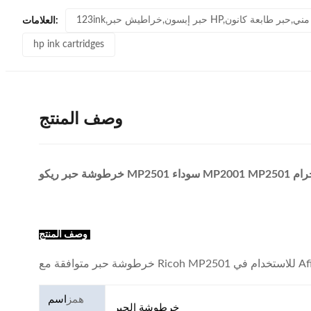
لقرب مني,حبر طابعة كانون
العلامات:
hp ink cartridges
وصف المنتج
وصف المنتج:
Afici
همز
اسم
خرطوشة الحبر