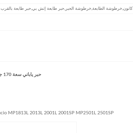
 حبر HP,خراطيش الحبر,حبر كانون,خرطوشة الطابعة,خرطوشة الحبر,حبر طابعة إتش بي,حبر طابعة با
خرطوشة حبر ريكو MP2501 سوداء MP2001 MP2501 حبر ياباني سعة 170 جرام
خرطوشة حبر متوافقة مع Ricoh MP2501 للاستخدام في o MP1813L 2013L 2001L 2001SP MP2501L 2501SP