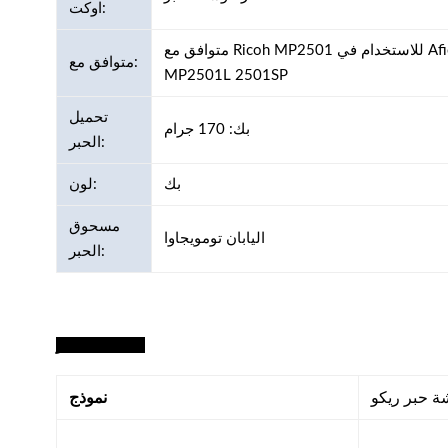
اوكت:
متوافق مع Ricoh MP2501 للاستخدام في Aficio MP1813L 2013L 2001L 2001SP
متوافق مع:
MP2501L 2501SP
تحميل
بك: 170 جرام
الحبر:
بك
لون:
مسحوق
اليابان تومويجاوا
الحبر:
تفاصيل الحبر:
نموذج