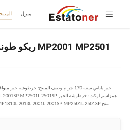
منزل
المنت
متوافق مع: متوافق مع Ricoh MP2501 للاستخدام في Aficio MP1813L 2013L 2001L 2001SP MP2501L 2501SP تح...