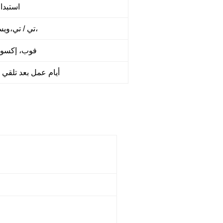
1:1 استب
ويسترن يونيون،
تي / تي،
فوب، إكسو،
5-10 أيام عمل بعد تلقي 
أفيسيو 01SP/2501SP