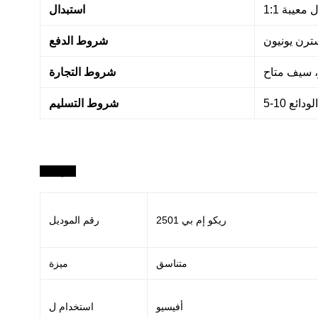
دال معيبة
استبدال
شروط الدفع
 سيف متاح
شروط التجارة
الودائع
شروط التسليم
مواصفة:
ريكو إم بي 2501
رقم الموديل:
متناسق
ميزة:
MP1813L/2013L/2001L/2501L/20
استخدام ل: