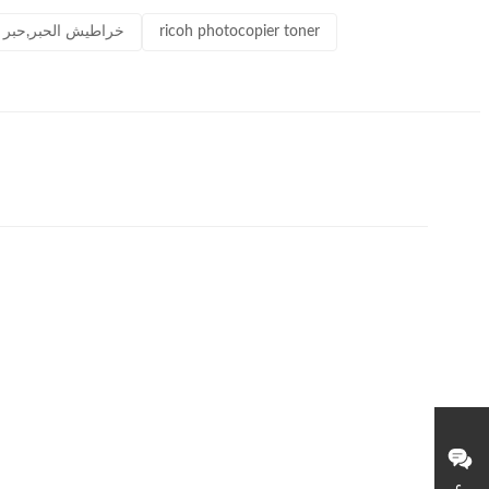
ricoh photocopier toner
123ink,حبر إبسون,خراطيش