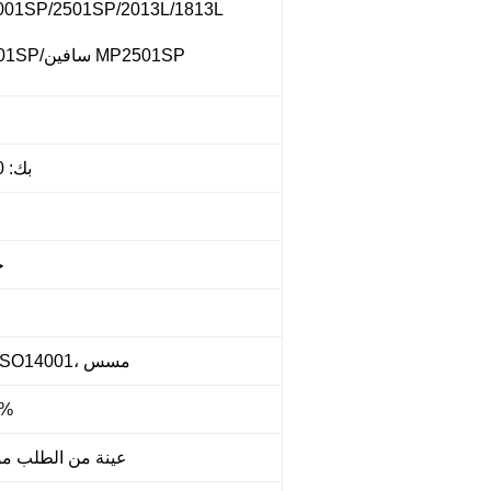
لريكو 1SP/2501SP/2013L/1813L
لانير MP2501SP/سافين MP2501SP
بك: 9000 صفحة
ج
ISO9001، ISO14001، مسس
أقل من 0.3
عينة من الطلب م