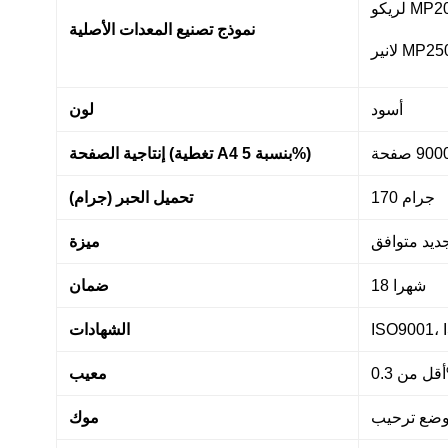
MP200
نموذج تصنيع المعدات الأصلية
أسود
لون
إنتاجية الصفحة (تغطية A4 بنسبة 5%)
170 جرام
تحميل الحبر (جرام)
ديد متوافق
ميزة
18 شهرا
ضمان
الشهادات
%
معيب
وضع ترحيب
موك