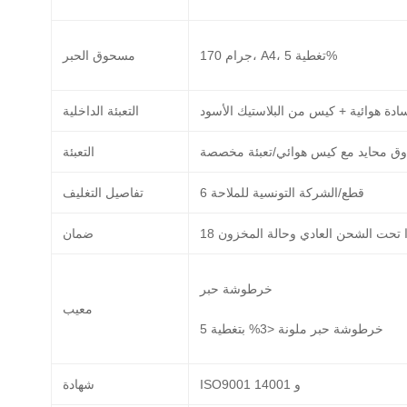
170 جرام، A4، تغطية 5%
مسحوق الحبر:
ادة هوائية + كيس من البلاستيك الأسود
التعبئة الداخلية:
ق محايد مع كيس هوائي/تعبئة مخصصة
التعبئة:
6 قطع/الشركة التونسية للملاحة
تفاصيل التغليف:
رًا تحت الشحن العادي وحالة المخزون
ضمان:
خرطوشة حبر BK <1% بتغطية 5%
معيب:
خرطوشة حبر ملونة <3% بتغطية 5%
ISO9001 و 14001
شهادة: