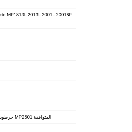
خرطوشة حبر ريكو MP2501 المتوافقة