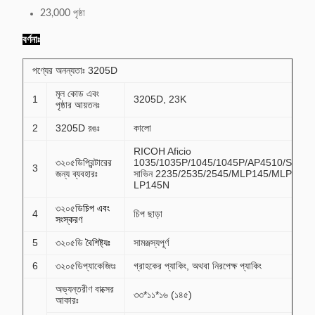
23,000 পৃষ্ঠা
বর্ণনাঃ
পণ্যের অনন্যতাঃ 3205D
মূল কোড এবং
1
3205D, 23K
পৃষ্ঠার আয়তনঃ
2
3205D রঙঃ
কালো
RICOH Aficio
৩২০৫ডি
প্রিন্টারের
1035/1035P/1045/1045P/AP4510/SP81
3
জন্য ব্যবহারঃ
সাভিন 2235/2535/2545/MLP145/MLP45 ল্যান
LP145N
৩২০৫ডি
চিপ এবং
4
চিপ ছাড়া
সংস্করণ
5
৩২০৫ডি
বৈশিষ্ট্যঃ
সামঞ্জস্যপূর্ণ
6
৩২০৫ডি
প্যাকেজিংঃ
গ্রাহকের প্যাকিং, অথবা নিরপেক্ষ প্যাকিং
অভ্যন্তরীণ বাক্সের
৩৩*১১*১৬ (১৪৫)
আকারঃ