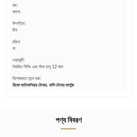
রঙ:
কালো
উৎপত্তি:
চীন
রঙিন:
না
ওয়ারেন্টি:
নিয়মিত শিপিং এবং স্টক চালু 12 মাস
বিশেষভাবে তুলে ধরা:
রিকো ফটোকপিয়ার টোনার
,
খালি টোনার কার্তুজ
পণ্য বিবরণ