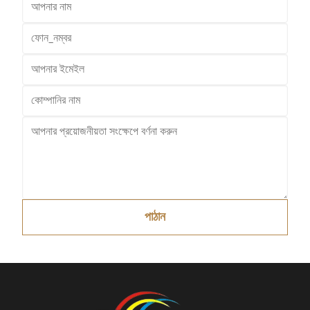
পাঠান