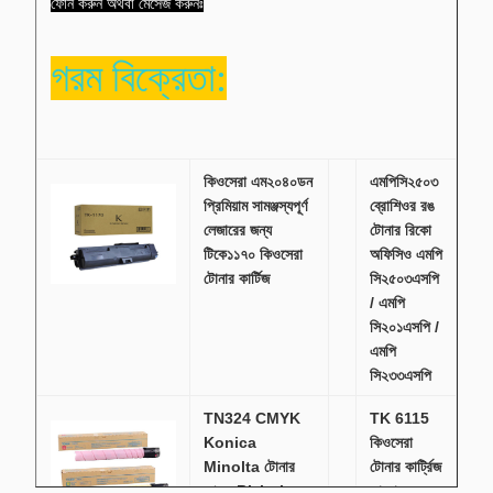
ফোন করুন অথবা মেসেজ করুনঃ
গরম বিক্রেতা:
কিওসেরা এম২০৪০ডন
এমপিসি২৫০৩
প্রিমিয়াম সামঞ্জস্যপূর্ণ
ব্রোশিওর রঙ
লেজারের জন্য
টোনার রিকো
টিকে১১৭০ কিওসেরা
অফিসিও এমপি
টোনার কার্টিজ
সি২৫০৩এসপি
/ এমপি
সি২০১এসপি /
এমপি
সি২৩৩এসপি
TN324 CMYK
TK 6115
Konica
কিওসেরা
Minolta টোনার
টোনার কার্ট্রিজ
আসল Bizhub
কালো