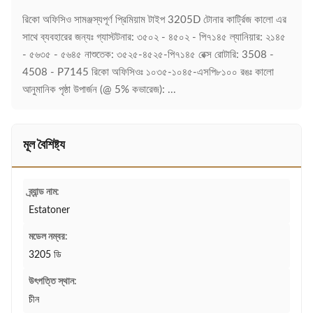
রিকো অফিসিও সামঞ্জস্যপূর্ণ প্রিমিয়াম টাইপ 3205D টোনার কার্ট্রিজ কালো এর
সাথে ব্যবহারের জন্যঃ গ্যাস্টটনার: ৩৫০২ - ৪৫০২ - পি৭১৪৫ ল্যানিয়ার: ২১৪৫
- ৫৬৩৫ - ৫৬৪৫ নাশুতেক: ৩৫২৫-৪৫২৫-পি৭১৪৫ রেক্স রোটারি: 3508 -
4508 - P7145 রিকো অফিসিওঃ ১০৩৫-১০৪৫-এসপি৮১০০ রঙঃ কালো
আনুমানিক পৃষ্ঠা উপার্জন (@ 5% কভারেজ): ...
মূল বৈশিষ্ট্য
ব্র্যান্ড নাম:
Estatoner
মডেল নম্বর:
3205 ডি
উৎপত্তি স্থান:
চীন