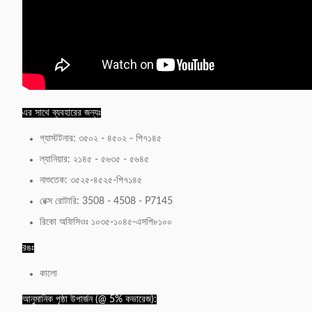
এর সাথে ব্যবহারের জন্যঃ
গ্যাস্টটনার: ৩৫০২ - ৪৫০২ - পি৭১৪৫
ল্যানিয়ার: ২১৪৫ - ৫৬৩৫ - ৫৬৪৫
নাশুতেক: ৩৫২৫-৪৫২৫-পি৭১৪৫
রেক্স রোটারি: 3508 - 4508 - P7145
রিকো অফিসিওঃ ১০৩৫-১০৪৫-এসপি৮১০০
রঙঃ
কালো
আনুমানিক পৃষ্ঠা উপার্জন (@ 5% কভারেজ):