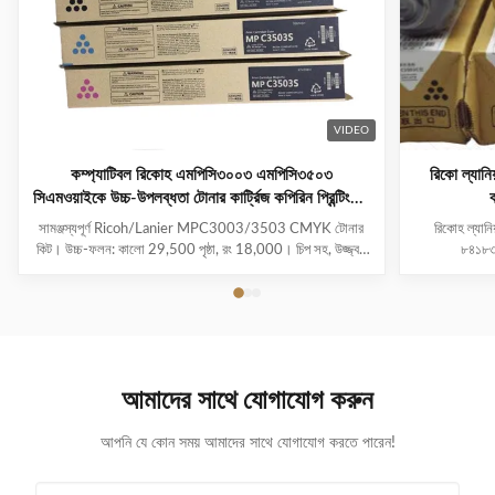
VIDEO
কম্প্যাটিবল রিকোহ এমপিসি৩০০৩ এমপিসি৩৫০৩
রিকো ল্য
সিএমওয়াইকে উচ্চ-উপলব্ধতা টোনার কার্ট্রিজ কপিরিন প্রিন্টিংয়ের
জন্য
সামঞ্জস্যপূর্ণ Ricoh/Lanier MPC3003/3503 CMYK টোনার
রিকোহ ল্যান
কিট। উচ্চ-ফলন: কালো 29,500 পৃষ্ঠা, রং 18,000। চিপ সহ, উজ্জ্বল
৮৪১৮৩০
রঙের জন্য জাপান মিতসুবিশি পাউডার। 100% পরীক্ষিত মানের।
29500180001
841815 841814 
অফিসিও এমপি সি
আমাদের সাথে যোগাযোগ করুন
আপনি যে কোন সময় আমাদের সাথে যোগাযোগ করতে পারেন!