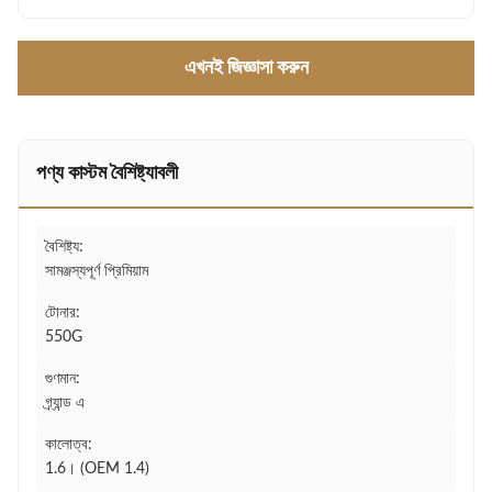
এখনই জিজ্ঞাসা করুন
পণ্য কাস্টম বৈশিষ্ট্যাবলী
বৈশিষ্ট্য:
সামঞ্জস্যপূর্ণ প্রিমিয়াম
টোনার:
550G
গুণমান:
গ্র্যান্ড এ
কালোত্ব:
1.6। (OEM 1.4)