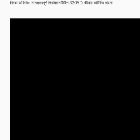
রিকো অফিসিও সামঞ্জস্যপূর্ণ প্রিমিয়াম টাইপ 3205D টোনার কার্ট্রিজ কালো