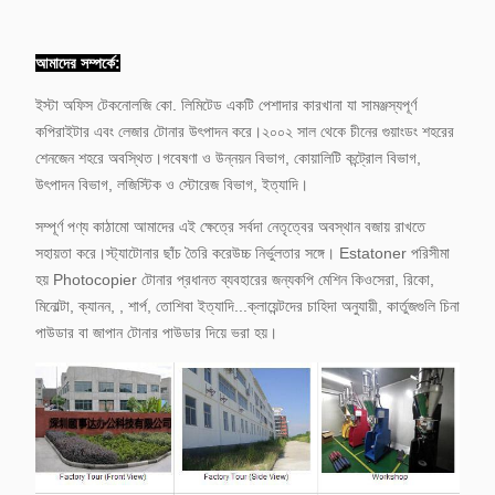
C308 এর সাথে
TASKalfa
সামঞ্জস্যপূর্ণ
2520i /
আমাদের সম্পর্কে:
2510i
M4125idn
ইস্টা অফিস টেকনোলজি কো. লিমিটেড একটি পেশাদার কারখানা যা সামঞ্জস্যপূর্ণ
/ 4132idn
কপিরাইটার এবং লেজার টোনার উৎপাদন করে।
২০০২ সাল থেকে চীনের গুয়াংডং শহরের
15,000 পৃষ্ঠা
শেনজেন শহরে অবস্থিত।
গবেষণা ও উন্নয়ন বিভাগ, কোয়ালিটি কন্ট্রোল বিভাগ,
উৎপাদন বিভাগ, লজিস্টিক ও স্টোরেজ বিভাগ, ইত্যাদি।
AR5618 Sharp
ক্যানন
সম্পূর্ণ পণ্য কাঠামো আমাদের এই ক্ষেত্রে সর্বদা নেতৃত্বের অবস্থান বজায় রাখতে
MX 235 AT
ফটোকপি
সহায়তা করে।
স্ট্যাটোনার ছাঁচ তৈরি করে
উচ্চ নির্ভুলতার সঙ্গে। Estatoner পরিসীমা
কপিয়ার টোনার
মেশিন টোনার
হয় Photocopier টোনার প্রধানত ব্যবহারের জন্য
কপি মেশিন কিওসেরা, রিকো,
কার্ট্রিজ সামঞ্জস্যপূর্ণ
কালি
মিনোল্টা, ক্যানন, , শার্প, তোশিবা ইত্যাদি...
AR5623d কপিয়ার
ক্লায়েন্টদের চাহিদা অনুযায়ী, কার্তুজগুলি চিনা
EXV40
প্রিন্টারের জন্য
পাউডার বা জাপান টোনার পাউডার দিয়ে ভরা হয়।
IR 1033 /
IR1131F