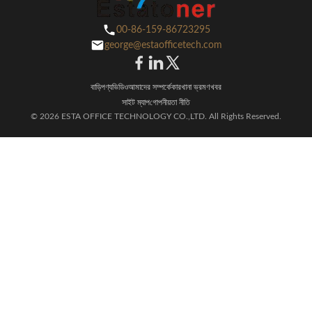
00-86-159-86723295
george@estaofficetech.com
বাড়ি
পণ্য
ভিডিও
আমাদের সম্পর্কে
কারখানা ভ্রমণ
খবর
সাইট ম্যাপ
গোপনীয়তা নীতি
© 2026 ESTA OFFICE TECHNOLOGY CO.,LTD. All Rights Reserved.