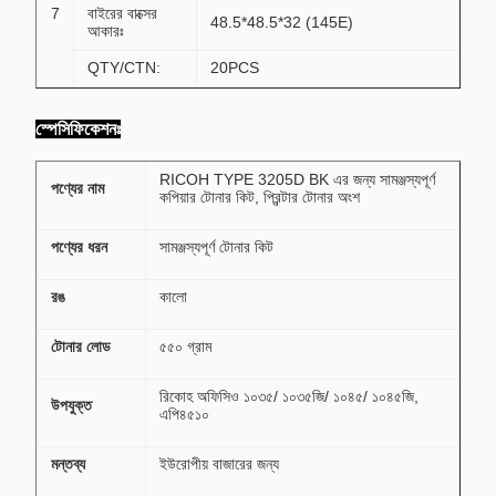
7
বাইরের বাক্সের
48.5*48.5*32 (145E)
আকারঃ
QTY/CTN:
20PCS
স্পেসিফিকেশনঃ
RICOH TYPE 3205D BK এর জন্য সামঞ্জস্যপূর্ণ
পণ্যের নাম
কপিয়ার টোনার কিট, প্রিন্টার টোনার অংশ
পণ্যের ধরন
সামঞ্জস্যপূর্ণ টোনার কিট
রঙ
কালো
টোনার লোড
৫৫০ গ্রাম
রিকোহ অফিসিও ১০৩৫/ ১০৩৫জি/ ১০৪৫/ ১০৪৫জি,
উপযুক্ত
এপি৪৫১০
মন্তব্য
ইউরোপীয় বাজারের জন্য