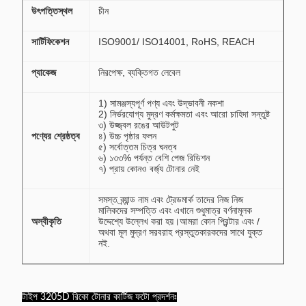
উৎপত্তিস্থল
চীন
সার্টিফিকেশন
ISO9001/ ISO14001, RoHS, REACH
প্যাকেজ
নিরপেক্ষ, ব্যক্তিগত লেবেল
1) সামঞ্জস্যপূর্ণ পণ্য এবং উদ্ভাবনী নকশা
2) নির্ভরযোগ্য মুদ্রণ কর্মক্ষমতা এবং আরো চাহিদা সন্তুষ্ট
৩) উজ্জ্বল রঙের আউটপুট
পণ্যের শ্রেষ্ঠত্ব
৪) উচ্চ পৃষ্ঠার ফলন
৫) সর্বোত্তম চিত্র ঘনত্ব
৬) ১৩৩% পর্যন্ত বেশি পেজ রিডিশন
৭) প্রায় কোনও বর্জ্য টোনার নেই
সমস্ত ব্র্যান্ড নাম এবং ট্রেডমার্ক তাদের নিজ নিজ
মালিকদের সম্পত্তি এবং এখানে শুধুমাত্র বর্ণনামূলক
অস্বীকৃতি
উদ্দেশ্যে উল্লেখ করা হয়।আমরা কোন প্রিন্টার এবং /
অথবা মূল মুদ্রণ সরবরাহ প্রস্তুতকারকদের সাথে যুক্ত
নই.
টাইপ 3205D রিকো টোনার কার্টিজ ফটো প্রদর্শনঃ