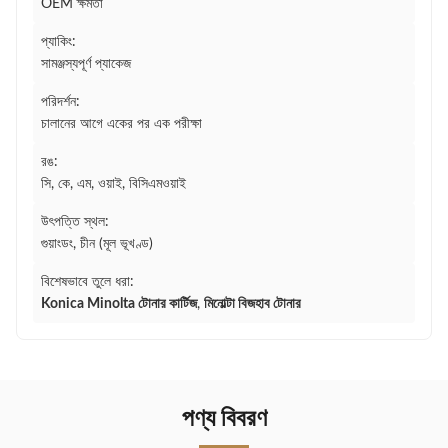
OEM ক্ষমতা
প্যাকিং:
সামঞ্জস্যপূর্ণ প্যাকেজ
পরিদর্শন:
চালানের আগে একের পর এক পরীক্ষা
রঙ:
সি, কে, এম, ওয়াই, বিসিএমওয়াই
উৎপত্তি স্থল:
গুয়াংডং, চীন (মূল ভূখণ্ড)
বিশেষভাবে তুলে ধরা:
Konica Minolta টোনার কার্টিজ
,
মিনোল্টা বিজহাব টোনার
পণ্য বিবরণ