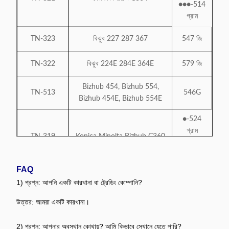
●●●-514
গ্রাম
TN-323
বিঝুব 227 287 367
547 জি
TN-322
বিঝুব 224E 284E 364E
579 জি
Bizhub 454, Bizhub 554,
TN-513
546G
Bizhub 454E, Bizhub 554E
●-524
গ্রাম
TN-319
Konica Minolta Bizhub C360
●●●-437
গ্রাম
FAQ
●-700
1) প্রশ্ন: আপনি একটি কারখানা বা ট্রেডিং কোম্পানি?
গ্রাম
TN-613
BH-C452/C552/C652
●●●-500
উত্তর: আমরা একটি কারখানা।
গ্রাম
2) প্রশ্ন: আপনার অবস্থান কোথায়? আমি কিভাবে সেখানে যেতে পারি?