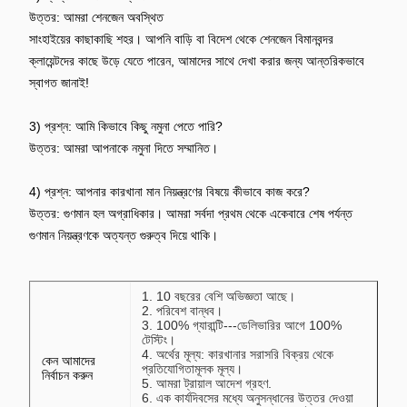
●-945
উত্তর: আমরা শেনজেন অবস্থিত
গ্রাম
TN711
BH - C654 / C754
সাংহাইয়ের কাছাকাছি শহর। আপনি বাড়ি বা বিদেশ থেকে শেনজেন বিমানবন্দর
●●●-535
ক্লায়েন্টদের কাছে উড়ে যেতে পারেন, আমাদের সাথে দেখা করার জন্য আন্তরিকভাবে
গ্রাম
স্বাগত জানাই!
3) প্রশ্ন: আমি কিভাবে কিছু নমুনা পেতে পারি?
উত্তর: আমরা আপনাকে নমুনা দিতে সম্মানিত।
4) প্রশ্ন: আপনার কারখানা মান নিয়ন্ত্রণের বিষয়ে কীভাবে কাজ করে?
উত্তর: গুণমান হল অগ্রাধিকার। আমরা সর্বদা প্রথম থেকে একেবারে শেষ পর্যন্ত
গুণমান নিয়ন্ত্রণকে অত্যন্ত গুরুত্ব দিয়ে থাকি।
1. 10 বছরের বেশি অভিজ্ঞতা আছে।
2. পরিবেশ বান্ধব।
3. 100% গ্যারান্টি---ডেলিভারির আগে 100%
টেস্টিং।
4. অর্থের মূল্য: কারখানার সরাসরি বিক্রয় থেকে
কেন আমাদের
প্রতিযোগিতামূলক মূল্য।
নির্বাচন করুন
5. আমরা ট্রায়াল আদেশ গ্রহণ.
6. এক কার্যদিবসের মধ্যে অনুসন্ধানের উত্তর দেওয়া