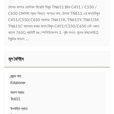
টোনার কালার কোনিকা মিনোল্টা বিঝুব TN611 BH C451 / C550 /
C650 CMYK দ্রুত বিবরণ: পণ্যের নাম: টোনার TN611 এর জন্যবিঝুব
C451/C550/C650 প্রকার: TN611K, TN611Y, TN611M,
TN611C ব্যবহার করার জন্য:বিঝুব C451/C550/C650 নেট ওজন:
কালো 765G প্রতিটি রঙ স্পেসিফিকেশন 1. পৃষ্ঠা ফলন: মূলের কাছাকাছি2.
প্রিন্টার মডেল: ...
মূল বৈশিষ্ট্য
ব্র্যান্ড নাম:
Estatoner
মডেল নম্বর:
Tn611
উৎপত্তি স্থান: