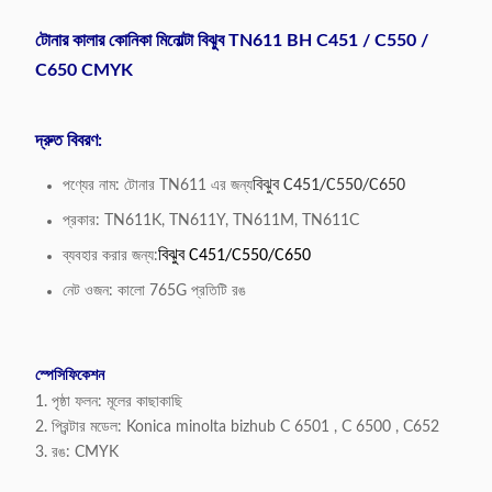
টোনার কালার কোনিকা মিনোল্টা বিঝুব TN611 BH C451 / C550 /
C650 CMYK
দ্রুত বিবরণ:
বিঝুব C451/C550/C650
পণ্যের নাম: টোনার TN611 এর জন্য
প্রকার: TN611K, TN611Y, TN611M, TN611C
বিঝুব C451/C550/C650
ব্যবহার করার জন্য:
নেট ওজন: কালো 765G প্রতিটি রঙ
স্পেসিফিকেশন
1. পৃষ্ঠা ফলন: মূলের কাছাকাছি
2. প্রিন্টার মডেল: Konica minolta bizhub C 6501 , C 6500 , C652
3. রঙ: CMYK