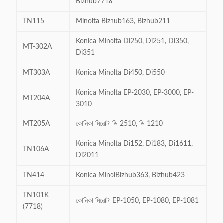
Bizhub7718
TN115
Minolta Bizhub163, Bizhub211
Konica Minolta Di250, Di251, Di350,
MT-302A
Di351
MT303A
Konica Minolta Di450, Di550
Konica Minolta EP-2030, EP-3000, EP-
MT204A
3010
MT205A
কোনিকা মিনোল্টা ডি 2510, ডি 1210
Konica Minolta Di152, Di183, Di1611,
TN106A
Di2011
TN414
Konica MinolBizhub363, Bizhub423
TN101K
কোনিকা মিনোল্টা EP-1050, EP-1080, EP-1081
(7718)