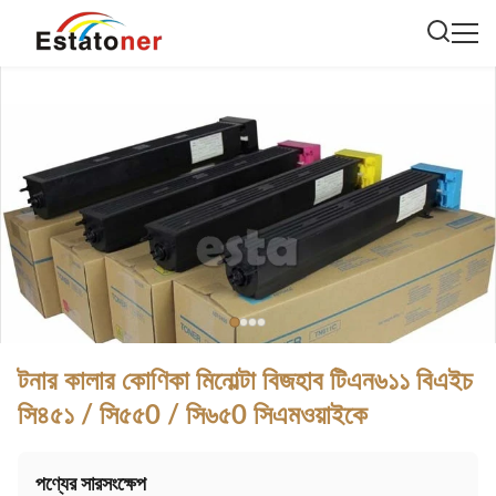
টনার কালার কোণিকা মিনোল্টা বিজহাব টিএন৬১১ বিএইচ
সি৪৫১ / সি৫৫0 / সি৬৫0 সিএমওয়াইকে
পণ্যের সারসংক্ষেপ