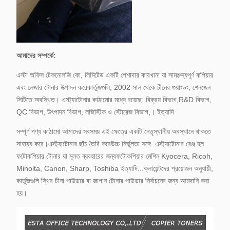
আমাদের সম্পর্কে:
এস্টা অফিস টেকনোলজি কো, লিমিটেড একটি পেশাদার কারখানা যা সামঞ্জস্যপূর্ণ কপিয়ার
এবং লেজার টোনার উত্পাদন করে
কার্তুজগুলি, 2002 সাল থেকে চীনের গুয়াংডং, শেনজেন
সিটিতে অবস্থিত। এস্ট্যাটোনার কাঠামোর মধ্যে রয়েছে: বিক্রয় বিভাগ,
R&D বিভাগ,
QC বিভাগ, উৎপাদন বিভাগ, লজিস্টিক ও স্টোরেজ বিভাগ,। ইত্যাদি
সম্পূর্ণ পণ্য কাঠামো আমাদের সবসময় এই ক্ষেত্রে একটি নেতৃস্থানীয় অবস্থানে থাকতে
সাহায্য করে।
এস্ট্যাটোনার ছাঁচ তৈরি করে
উচ্চ নির্ভুলতা সঙ্গে. এস্ট্যাটোনার রেঞ্জ হল
ফটোকপিয়ার টোনার যা মূলত ব্যবহারের জন্য
ফটোকপিয়ার মেশিন Kyocera, Ricoh,
Minolta, Canon, Sharp, Toshiba ইত্যাদি...
ক্লায়েন্টদের প্রয়োজন অনুযায়ী,
কার্তুজগুলি স্থির চীনা পাউডার বা জাপান টোনার পাউডার নির্বাচনের জন্য আমদানি করা
হয়।