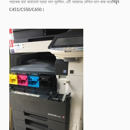
বিঝুব
প্যাকেজ হার্ড কার্ডবোর্ড দ্বারা ভাল সুরক্ষিত. এটি আমাদের মেশিনে ভাল কাজ করে
C451/C550/C650।