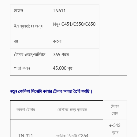
মডেল
TN611
বিঝুব C451/C550/C650
ইন ব্যবহারের জন্য
রঙ
কালো
টোনার ওজন/ভলিউম
765 গ্রাম
পাতা ফলন
45,000 পৃষ্ঠা
নতুন কোনিকা মিনোল্টা কালার টোনার আমরা তৈরি করছি।
টোনার
কনিকা টোনার
মেশিনের জন্য ব্যবহৃত
লোড
●-543
গ্রাম
TN-321
কোনিকা মিনোল্টা C364