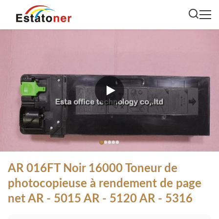
AR 016FT Noir 16000 Toneur de
photocopieuse à rendement de page
net AR - 5015 AR - 5120 AR - 5316