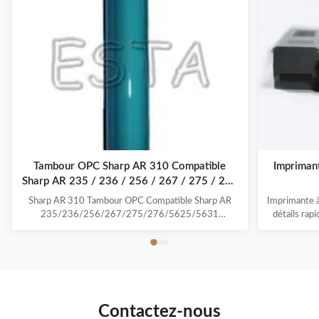
Tambour OPC Sharp AR 310 Compatible
Impriman
Sharp AR 235 / 236 / 256 / 267 / 275 / 276
/ 5625 / 5631
Sharp AR 310 Tambour OPC Compatible Sharp AR
Imprimante 
235/236/256/267/275/276/5625/5631
détails rap
Téléchargez tous les consommables Sharp produits en
remaniée Po
usine.pdf Modèle compatible :Tambour OPC AR-310
2616N,MX
À utiliser dans les modèles :Sharp AR-
Couleur: N
235/236/256/267/275/276/5625/5631/M258/M317/M318
poudre: BK
Lieu d'origine :Guangdong, Chine ...
Contactez-nous