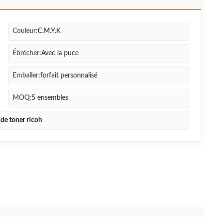
Couleur:
C.M.Y.K
Ébrécher:
Avec la puce
Emballer:
forfait personnalisé
MOQ:
5 ensembles
de toner ricoh