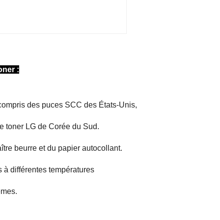
oner :
y compris des puces SCC des États-Unis,
e toner LG de Corée du Sud.
tre beurre et du papier autocollant.
es à différentes températures
êmes.