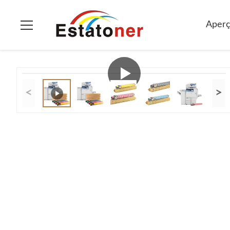
À La Maison
>
Produits
>
Ricoh Color Toner
>
MP C4000 / 4500
Aper
<
>