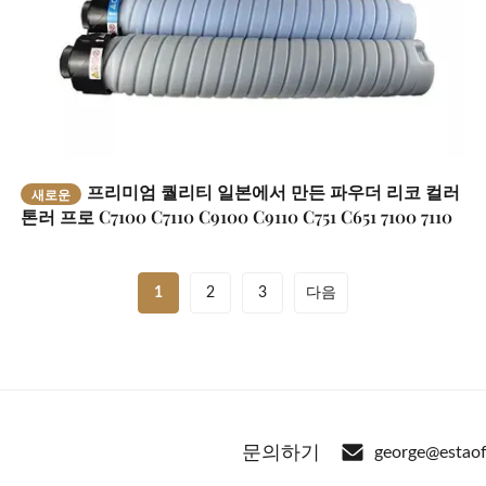
프리미엄 퀄리티 일본에서 만든 파우더 리코 컬러
새로운
톤러 프로 C7100 C7110 C9100 C9110 C751 C651 7100 7110
9100
1
2
3
다음
문의하기
george@estaof