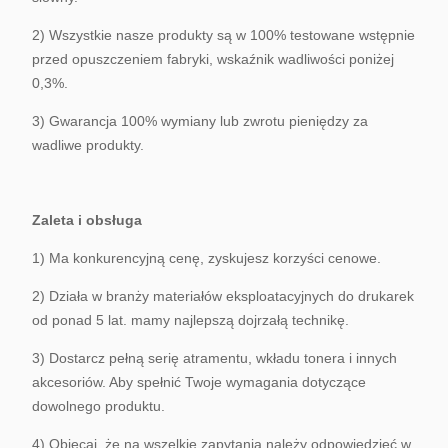
2) Wszystkie nasze produkty są w 100% testowane wstępnie
przed opuszczeniem fabryki, wskaźnik wadliwości poniżej
0,3%.
3) Gwarancja 100% wymiany lub zwrotu pieniędzy za
wadliwe produkty.
Zaleta i obsługa
1) Ma konkurencyjną cenę, zyskujesz korzyści cenowe.
2) Działa w branży materiałów eksploatacyjnych do drukarek
od ponad 5 lat. mamy najlepszą dojrzałą technikę.
3) Dostarcz pełną serię atramentu, wkładu tonera i innych
akcesoriów. Aby spełnić Twoje wymagania dotyczące
dowolnego produktu.
4) Obiecaj, że na wszelkie zapytania należy odpowiedzieć w