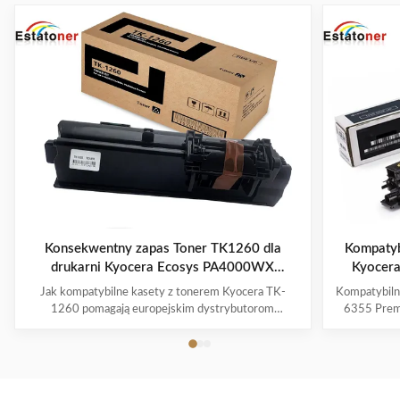
Konsekwentny zapas Toner TK1260 dla
Kompatyb
drukarni Kyocera Ecosys PA4000WX
Kyocera
Enterprise
TAS
Jak kompatybilne kasety z tonerem Kyocera TK-
Kompatybiln
1260 pomagają europejskim dystrybutorom
6355 Prem
biurowym obniżyć koszty drukowania przy
MZ7001i | 
jednoczesnym utrzymaniu stabilnych dostaw Rosnące
Europie i A
zapotrzebowanie na kompatybilne wkłady z tonerem
wkład z ton
Kyocera TK-1260 w Europie W całej Europie
nowoczesneg
przedsiębiorstwa w dalszym ciągu ...