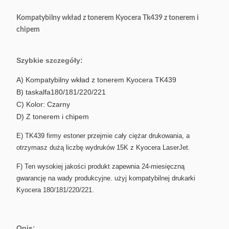
Kompatybilny wkład z tonerem Kyocera Tk439 z tonerem i
chipem
Szybkie szczegóły:
A) Kompatybilny wkład z tonerem Kyocera TK439
B) taskalfa180/181/220/221
C) Kolor: Czarny
D) Z tonerem i chipem
E) TK439 firmy estoner przejmie cały ciężar drukowania, a
otrzymasz dużą liczbę wydruków 15K z Kyocera LaserJet.
F) Ten wysokiej jakości produkt zapewnia 24-miesięczną
gwarancję na wady produkcyjne. użyj kompatybilnej drukarki
Kyocera 180/181/220/221.
Opis: