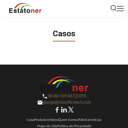
Casos
00-86-159-86723295
george@estaofficetech.com
Casa
Produtos
Vídeos
Quem Somos
Fábrica
notícias
Mapa do Site
Política de Privacidade