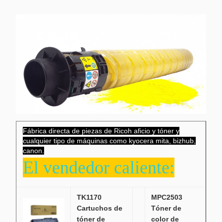
Fábrica directa de piezas de Ricoh aficio y tóner y
cualquier tipo de máquinas como kyocera mita, bizhub,
canon.
El vendedor caliente:
TK1170
MPC2503
Cartuchos de
Tóner de
tóner de
color de