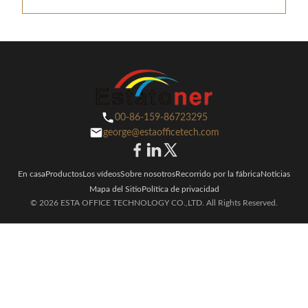
00-86-159-86723295
george@estaofficetech.com
En casa
Productos
Los vídeos
Sobre nosotros
Recorrido por la fábrica
Noticias
Mapa del Sitio
Política de privacidad
© 2026 ESTA OFFICE TECHNOLOGY CO.,LTD. All Rights Reserved.