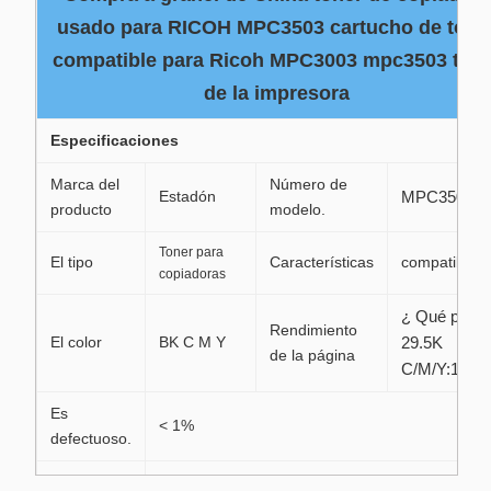
usado para RICOH MPC3503 cartucho de tone
compatible para Ricoh MPC3003 mpc3503 tone
de la impresora
Especificaciones
Marca del
Número de
Estadón
MPC3503
producto
modelo.
Toner para
El tipo
Características
compatibles
copiadoras
¿ Qué pasa
Rendimiento
El color
BK C M Y
29.5K
de la página
C/M/Y:18K
Es
< 1%
defectuoso.
Las condiciones de producción y de