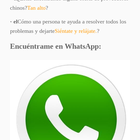
Cartuchos de
fotocopiadora
chinos?
Tan alto
?
tóner para
de Canon
copiador
EXV40 para
· el
Cómo una persona te ayuda a resolver todos los
Compatible
impresora IR
problemas y dejarte
Siéntate y relájate.
?
con el
1033 /
copiador
IR1131F
Encuéntrame en WhatsApp:
AR5623d