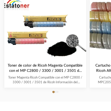
Toner de color de Ricoh Magenta Compatible
Cartucho 
con el MP C2800 / 3300 / 3001 / 3501 de
Ricoh Af
Ricoh
Toner Magenta Ricoh Compatible con el MP C2800 /
Cartucho
3300 / 3001 / 3501 de Ricoh Información del
MPC2050 
producto Para obtener la mejor calidad de impresión y
Detall
los colores más vibrantes, utilice
Modelo:Af
Estatoner.proporcionando una calidad y un
tóner BK
rendimiento constantes, así como aumentando el ciclo
Esperanza d
de vida y el funcionami...
detal