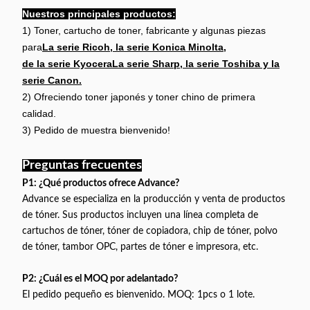
comercialización de los productos incluidos en
Nuestros principales productos:
Se utiliza
el presente Reglamento se determinarán en
1) Toner, cartucho de toner, fabricante y algunas piezas
para
función de las condiciones establecidas en el
para
La serie Ricoh, la serie Konica Minolta,
presente Reglamento.
de la serie Kyocera
La serie Sharp, la serie Toshiba y la
serie Canon.
Condiciones comerciales
2) Ofreciendo toner japonés y toner chino de primera
calidad.
El precio de
3) Pedido de muestra bienvenido!
exportación
de los
Preguntas frecuentes
productos
incluidos en 
P1: ¿Qué productos ofrece Advance?
Vender por
Cuota de
Término de
anexo I del
Advance se especializa en la producción y venta de productos
lotes, 1 lote
producción
negociación
Reglamento
de tóner. Sus productos incluyen una línea completa de
= 20 piezas
(CE) n.o
cartuchos de tóner, tóner de copiadora, chip de tóner, polvo
1224/2009 e
de tóner, tambor OPC, partes de tóner e impresora, etc.
el precio de
exportación
P2: ¿Cuál es el MOQ por adelantado?
del producto
El pedido pequeño es bienvenido. MOQ: 1pcs o 1 lote.