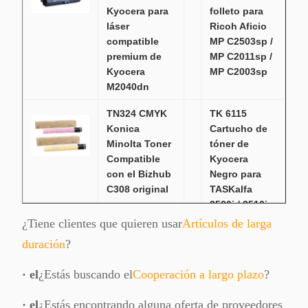
Kyocera para
folleto para
láser
Ricoh Aficio
compatible
MP C2503sp /
premium de
MP C2011sp /
Kyocera
MP C2003sp
M2040dn
TN324 CMYK
TK 6115
Konica
Cartucho de
Minolta Toner
tóner de
Compatible
Kyocera
con el Bizhub
Negro para
C308 original
TASKalfa
2520i / 2510i
M4125idn /
¿Tiene clientes que quieren usar
Artículos de larga
4132idn
duración
?
15.000
páginas
· el
¿Estás buscando el
Cooperación a largo plazo
?
AR5618 Sharp
Tinta de tono
· el
¿Estás encontrando alguna oferta de proveedores
MX 235 AT
para