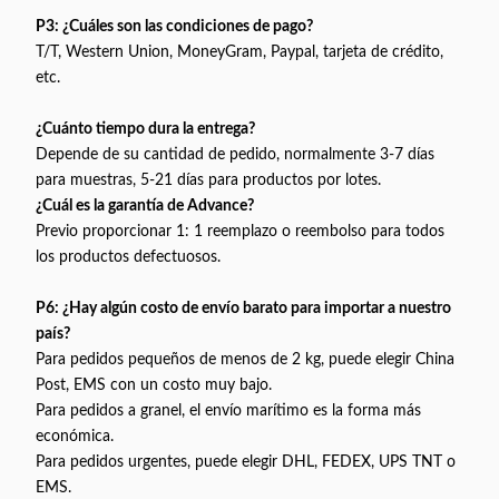
Caja de colo
P3: ¿Cuáles son las condiciones de pago?
Bolsa de
Envase
Envase
neutro, caja
T/T, Western Union, MoneyGram, Paypal, tarjeta de crédito,
aire, bolsa
interior
exterior
personalizad
etc.
de plástico
caja blanca
¿Cuánto tiempo dura la entrega?
Pedido de
Depende de su cantidad de pedido, normalmente 3-7 días
muestra: 3-
para muestras, 5-21 días para productos por lotes.
5 días
¿Cuál es la garantía de Advance?
hábiles
Tiempo de
Previo proporcionar 1: 1 reemplazo o reembolso para todos
Garantización
12 meses
Pedido por
entrega
los productos defectuosos.
contenedor:
10-15 días
P6: ¿Hay algún costo de envío barato para importar a nuestro
hábiles
país?
Para pedidos pequeños de menos de 2 kg, puede elegir China
Post, EMS con un costo muy bajo.
Para pedidos a granel, el envío marítimo es la forma más
económica.
Para pedidos urgentes, puede elegir DHL, FEDEX, UPS TNT o
EMS.