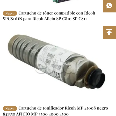
Cartucho de tóner compatible con Ricoh
Nuevo
SPC811DN para Ricoh Aficio SP C810 SP C811
Cartucho de tonificador Ricoh MP 4500S negro
Nuevo
841350 AFICIO MP 3500 4000 4500