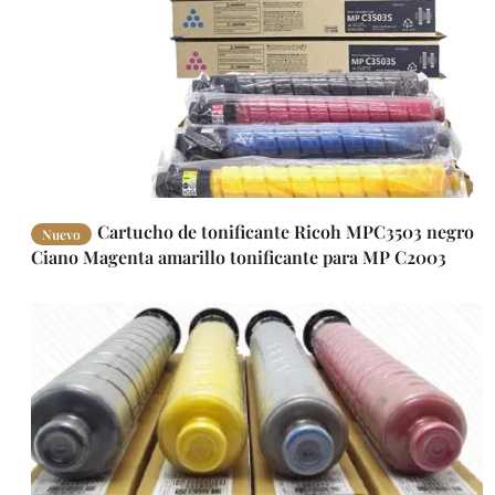
Cartucho de tonificante Ricoh MPC3503 negro
Nuevo
Ciano Magenta amarillo tonificante para MP C2003