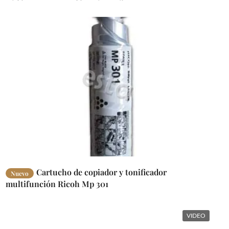
Cartucho de copiador y tonificador
Nuevo
multifunción Ricoh Mp 301
VIDEO