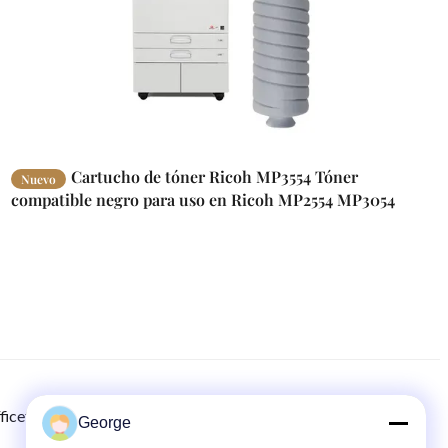
Cartucho de tóner Ricoh MP3554 Tóner
Nuevo
compatible negro para uso en Ricoh MP2554 MP3054
MP3554
ficetech.com
8615986723295
00-86-159-86723295
George