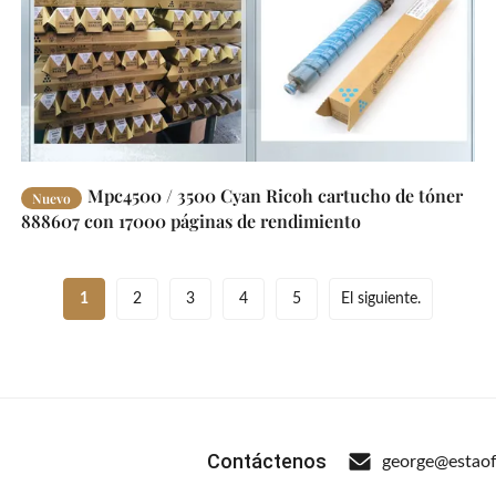
Mpc4500 / 3500 Cyan Ricoh cartucho de tóner
Nuevo
888607 con 17000 páginas de rendimiento
1
2
3
4
5
El siguiente.
Contáctenos
george@estaof