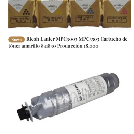
Ricoh Lanier MPC3003 MPC3503 Cartucho de
Nuevo
tóner amarillo 841830 Producción 18,000