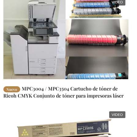
VIDEO
MPC3004 / MPC3504 Cartucho de tóner de
Nuevo
Ricoh CMYK Conjunto de tóner para impresoras láser
MP C3503SP
VIDEO