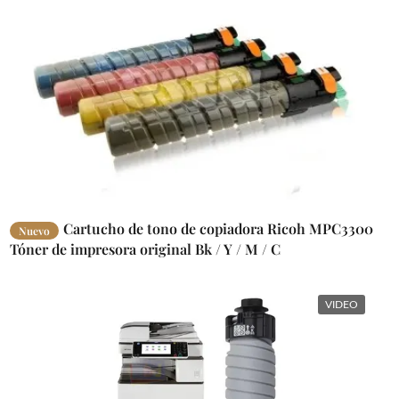
Cartucho de tono de copiadora Ricoh MPC3300
Nuevo
Tóner de impresora original Bk / Y / M / C
VIDEO