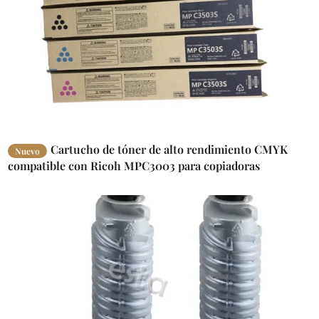
Cartucho de tóner de alto rendimiento CMYK
Nuevo
compatible con Ricoh MPC3003 para copiadoras