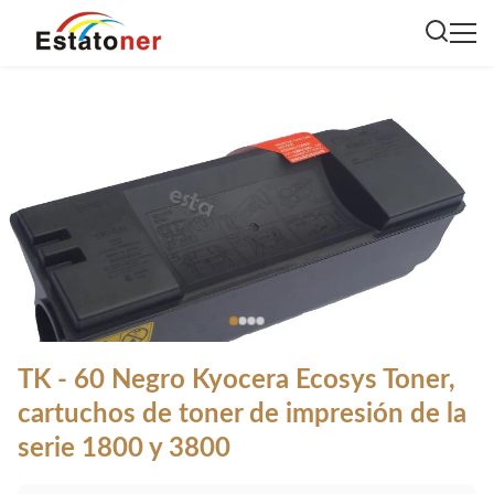
TK - 60 Negro Kyocera Ecosys Toner,
cartuchos de toner de impresión de la
serie 1800 y 3800