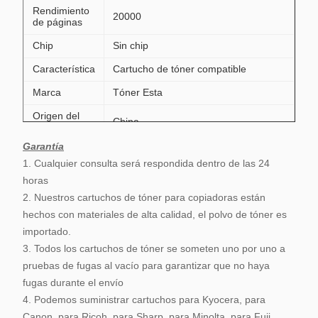
Rendimiento
20000
de páginas
Chip
Sin chip
Característica
Cartucho de tóner compatible
Marca
Tóner Esta
Origen del
China
lugar
Garantía
1 pieza, 500 piezas para pedidos de
MOQ
modelos mixtos disponibles.
1. Cualquier consulta será respondida dentro de las 24
horas
2. Nuestros cartuchos de tóner para copiadoras están
hechos con materiales de alta calidad, el polvo de tóner es
importado.
3. Todos los cartuchos de tóner se someten uno por uno a
pruebas de fugas al vacío para garantizar que no haya
fugas durante el envío
4. Podemos suministrar cartuchos para Kyocera, para
Canon, para Ricoh, para Sharp, para Minolta, para Fuji