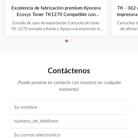
Excelencia de fabricación premium Kyocera
TK - 362 
Ecosys Toner TK1270 Compatible con
impresora
Kyocera MA4000wifx
Estudio de caso de exportación: Cartucho de tóner
Cartuchos d
TK-1270 enviado a Kenia ¢ Apoyo a la impresión de
de oficina
oficina confiable con soluciones compatibles de
Número
Kyocera Resumen del proyecto Destinado:En el caso
páginas:20.0
de Kenya Producto:Cartucho de tóner compatible con
u
KYOCERA TK-1270 Condición:Nuevo. Producción de
Compatib
p...
rendi
Contáctenos
¡Puede ponerse en contacto con nosotros en cualquier
momento!