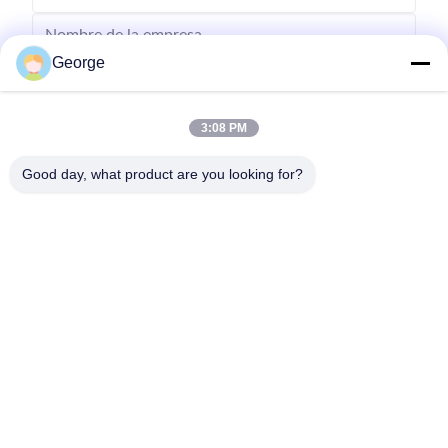
George
3:08 PM
Good day, what product are you looking for?
Enviar
00-86-159-86723295
george@estaofficetech.com