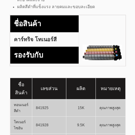
สะอาดและง่าย
ผลิตสีดําที่แข็งแรง ลายคมและขอบละเอียด
ชื่อสินค้า
คาร์ทริจ โทเนอร์สี
รองรับกับ
MP C2011 C2003 C2503
MP C2004 C2504
ชื่อ
เลขส่วน
ผลิต
หมายเหตุ
สินค้า
ทอนเนอร์
841925
15K
คุณภาพสูงสุด
สีดํา
โทเนอร์
841928
9.5K
คุณภาพสูงสุด
ไซอัน