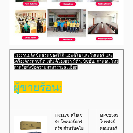
โรงงานผลิตชิ้นส่วนของริโก้ แอฟซิโอ และโทเนอร์ และ
เครื่องจักรทุกชนิด เช่น คิโอเซรา มิต้า, บิซฮับ, คานอน โทร
หาหรือส่งข้อความมาหารายละเอียด
ผู้ขายร้อน:
TK1170 คโยเซ
MPC2503
ร่า โทเนอร์คาร์
โบรชัวร์
ทริจ สําหรับคโย
ทอนเนอร์