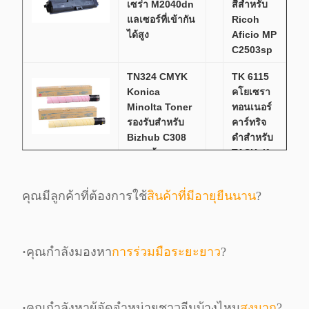
เซร่า M2040dn
สีสําหรับ
แลเซอร์ที่เข้ากัน
Ricoh
ได้สูง
Aficio MP
C2503sp
TN324 CMYK
TK 6115
Konica
คโยเซรา
Minolta Toner
ทอนเนอร์
รองรับสําหรับ
คาร์ทริจ
Bizhub C308
ดําสําหรับ
ของแท้
TASKalfa
2520i /
2510i
คุณมีลูกค้าที่ต้องการใช้
สินค้าที่มีอายุยืนนาน
?
M4125idn
/ 4132idn
15,000
หน้า
·
คุณกําลังมองหา
การร่วมมือระยะยาว
?
AR5618 Sharp
คาแนน
MX 235 AT แค
โฟโตคอปิ
·
คุณกําลังหาผู้จัดจําหน่ายชาวจีนบ้างไหม
สูงมาก
?