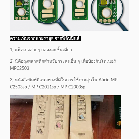
EX JPN
9.5K
M
C2503HC
C2003SP/2503SP
รายละเอียดการบรรจุ:
MP
EX JPN
3K
C
กล่อง
C2503LC
ขนาดกล่อง:
น้ําหนักรวม:
12PCS/CTN
เฉลี่ย
46.5*32.5*36.5
12 กิโลกรัม
MP
EX JPN
3K
Y
ความเห็นจากนายราอูล จากฟิลิปปินส์:
C2503LC
1) แพ็คเกจสวยๆ กล่องละชิ้นเดียว
MP
EX JPN
3K
M
C2503LC
2) นี่คือถุงพลาสติกสําหรับกระสุนอื่น ๆ เพื่อป้องกันโทเนอร์
MPC2503
3) หนังสือพิมพ์มีแนวทางที่ดีในการใช้กระสุนใน Aficio MP
C2503sp / MP C2011sp / MP C2003sp