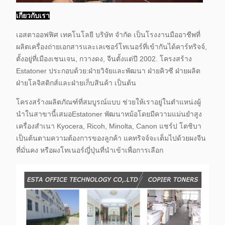
เกี่ยวกับเรา
เอสตาออฟฟิศ เทคโนโลยี บริษัท จํากัด เป็นโรงงานมืออาชีพที่
ผลิตเครื่องถ่ายเอกสารและเลเซอร์โทเนอร์ที่เข้ากันได้
คาร์ทริจจ์,
ตั้งอยู่ที่เมืองเชนเจน, กวางดง, จีนตั้งแต่ปี 2002. โครงสร้าง
Estatoner ประกอบด้วย:
ฝ่ายวิจัยและพัฒนา ฝ่ายคิวซี ฝ่ายผลิต
ฝ่ายโลจิสติกส์และฝ่ายเก็บสินค้า เป็นต้น
โครงสร้างผลิตภัณฑ์ที่สมบูรณ์แบบ ช่วยให้เราอยู่ในตําแหน่งผู้
นําในสาขานี้เสมอ
Estatoner พัฒนาหม้อ
โดยมีความแม่นยําสูง
เครื่องสําเนา Kyocera, Ricoh, Minolta, Canon แชร์ป โตชิบา
เป็นต้น
ตามความต้องการของลูกค้า แคทริจจ์จะเต็มไปด้วยผงจีน
ที่มั่นคง หรือผงโทเนอร์ญี่ปุ่นที่นําเข้าเพื่อการเลือก