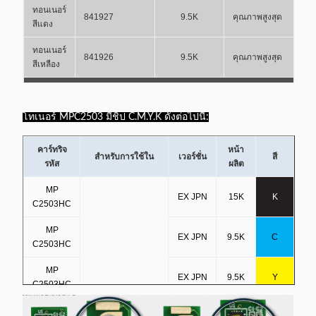
ทอนเนอร์
841927
9.5K
คุณภาพสูงสุด
สีแดง
ทอนเนอร์
841926
9.5K
คุณภาพสูงสุด
สีเหลือง
รายละเอียดสินค้า คุณสมบัติ
โทเนอร์ MPC2503 มีชิป C.M.Y.K ดังต่อไปนี้:
คุณภาพ:
ค่าธรรมะคุณภาพสูง ภายใต้ ISO 9001/14001
ความจุ:
ตามมาตรฐานการทดสอบนานาชาติ ISO ICE 19798 A4 80gr
คาร์ทริจ
หน้า
สําหรับการใช้ใน
เวอร์ชั่น
สี
5% เหมือนเดิม
รหัส
ผลิต
ขาว:
ผลิตในญี่ปุ่น ตามมาตรฐาน MSDS มาตรฐาน SJ/T11363 ทอน
MP
EX JPN
15K
K
เนอร์สับสน
C2503HC
ชิป/กระสุน:
ด้วยคุณภาพที่มั่นคง ชิปที่สอดคล้องกัน คาร์ทริจ / กระป๋อง /
MP
EX JPN
9.5K
C
ท่อ / เปลือกที่สอดคล้องกันใหม่
C2503HC
การรับประกัน
: 24 เดือนในสภาพที่เหมาะสม สิ่งแวดล้อมเป็นคําแนะ
MP
EX JPN
9.5K
Y
นําบนBOX
C2503HC
MP
สําหรับ Ricoh MP