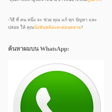
ทริจทอนเนอร์สํา
เออร์ โท
เนา
เนอร์ อินก์
EXV40
สําหรับ
·
วิธี ที่ คน หนึ่ง จะ ช่วย คุณ แก้ ทุก ปัญหา และ
เครื่องพิมพ์
ปล่อย ให้ คุณ
นั่งหันหลังและผ่อนคลาย
?
IR 1033 /
IR1131F
ค้นหาผมบน WhatsApp: