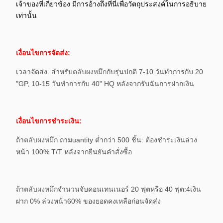
เจ้าของที่เกี่ยวข้อง มีการอ้างถึงที่นี่เพื่อวัตถุประสงค์ในการอธิบาย
เท่านั้น
เงื่อนไขการจัดส่ง:
เวลาจัดส่ง:
สำหรับ
ตลับผงหมึก
กับรุ่นปกติ 7-10 วันทำการกับ 20
"GP, 10-15 วันทำการกับ 40" HQ หลังจากรับ
ฉัน
การฝากเงิน
เงื่อนไขการชำระเงิน:
ถ้า
ตลับผงหมึก
ถาม
uantity ต่ำกว่า 500
ชิ้น:
ต้องชำระเงินล่วง
หน้า 100% T/T หลังจากยืนยันคำสั่งซื้อ
ถ้า
ตลับผงหมึก
จำนวน
จับ
คอนเทนเนอร์ 20 ฟุตหรือ 40 ฟุต:
4
เงิน
ฝาก 0% ล่วงหน้า
6
0% ของยอดคงเหลือก่อนจัดส่ง