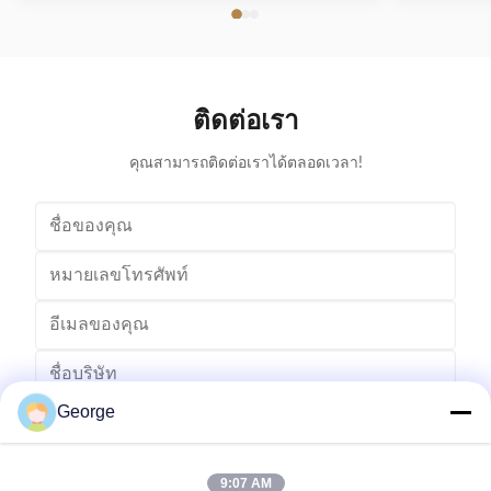
ครอบครัวเครื่องพิมพ์: iR-Series RRP: ไม่ เครื่องพิมพ์ที่
ญี่ปุ่น,ช
เข้ากันได้: ใช้ใน Canon IR2800 / IR3300 ประมาณ
100% ทีละชิ
ผลผลิต/วาระการทํางาน: สูงสุด 5,500 หน้าที่ครอบคลุม
การขนส่งทาง
5% ยินดีต...
ติดต่อเรา
คุณสามารถติดต่อเราได้ตลอดเวลา!
George
9:07 AM