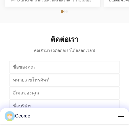
Minolta Toner สำหรับเครื่องถ่ายเอกสาร รายละเอียด
Bizhub 454E
ด่วน: 1. เข้ากันได้สำหรับตลับหมึก Konica Minolta
แบบอย่าง: A
TN511 2.น้ำหนักของผงหมึกแป้ง : 676g 3.สำหรับใช้ใน
หมึกโทนเนอร
Konica Minolta Bizhub BZ-420/500 4.ใบรับรองเอสจี
ได้, แกรนด
เอ 5.100% เข้ากันได้สำหรับเครื่องถ่ายเอกสาร Konica
อ้างอิงต้นฉบ
Minolta แป้...
ติดต่อเรา
คุณสามารถติดต่อเราได้ตลอดเวลา!
George