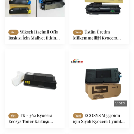
Yüksek Hacimli Ofis
Üstün Üretim
Yeni
Yeni
Baskısı İçin Maliyet Etkin
Mükemmelliği Kyocera
Uyumlu Kyocera TK5270
Ecosys toner TK1270
Toner Kartuşu
Kyocera MA4000wifx ile
Uyumlu
VIDEO
TK - 362 Kyocera
ECOSYS M3550idn
Yeni
Yeni
Ecosys Toner Kartuşu
için Siyah Kyocera Uyumlu
Uyumlu Yazıcı Kyocera FS -
Toner Kartuşu TK3134
4020DN
Yüksek Hacimli Ofis Baskısı