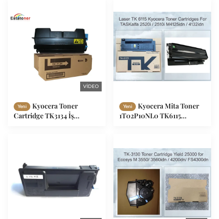
VIDEO
Kyocera Toner
Kyocera Mita Toner
Yeni
Yeni
Cartridge TK3134 İş
1T02P10NL0 TK6115
kullanıcıları için güvenilir
Kyocera Ecosys M Serisi
yüksek verimli baskı
için 4125 IDN, 4132 IDN
çözümü