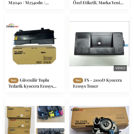
M2040 / M2540dn /
Özel Etiketli, Marka Yeni
M2640idw Baskı
Uyumlu TK3440 Kyocera
Maliyetlerini Azaltmak
Ecosys Toner Toplu Paket
uyumlu toner TK1174
VIDEO
Güvenilir Toplu
FS - 2100D Kyocera
Yeni
Yeni
Tedarik Kyocera Ecosys
Ecosys Toner
TK3400 Dağıtımcılar ve
Yüksek Hacimli Baskı için
Uyumlu Toner Kartüsü