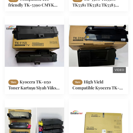
friendly TK-5390 CMYK
TK5381 TK5382 TK5383
toner set for Kyocera
TK5384 Toner Cartridges
EcoSys PA4500cx office
for ECOSYS Kyocera
printers
PA4000cx MA4000cifx
VIDEO
Kyocera TK-1150
High Yield
Yeni
Yeni
Toner Kartuşu Siyah Yüksek
Compatible Kyocera TK-
Verimli 3000 Çok
3160 toner cartridge for
Fonksiyonlu Yazıcılar için
ECOSYS M3145idn
ECOSYS M2135dn
P3050dn and M3645idn