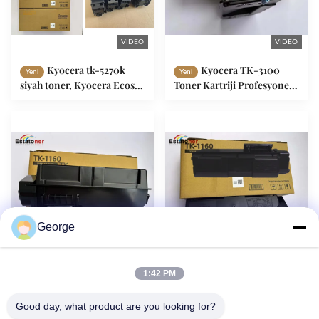
VIDEO
VIDEO
Kyocera tk-5270k
Kyocera TK-3100
Yeni
Yeni
siyah toner, Kyocera Ecosys
Toner Kartriji Profesyonel
M6630cidn P6230cdn için
Ofis Baskı için Yüksek
tutarsız baskı kalitesiyle
Verimlilikli Uyumlu Toner
George
Ucuza uygun baskı
Kyocera ecosys
Yeni
Yeni
1:42 PM
toner kartuşu TK1160
p2040dw uyumlu toner
kartuşu tk1160
Good day, what product are you looking for?
sürdürülebilir baskı