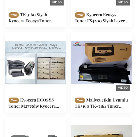
VIDEO
VIDEO
TK 3160 Siyah
Kyocera Ecosys
Yeni
Yeni
Kyocera Ecosys Toner
Toner FS4200 Siyah Lazer
Yazıcı P3050DN / P3055DN
TK3130 Yüksek Verimli
/ P3060DN İçin
25000P
VIDEO
Kyocera ECOSYS
Maliyet etkin Uyumlu
Yeni
Yeni
Toner M2735dw Kyocera
TK3160 TK-3164 Toner
TK-1150 Toner Kartuşu
Kartoşu Profesyonel Ofis
Baskı Çözümü