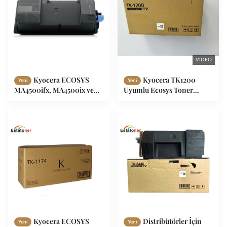
VIDEO
Kyocera ECOSYS
Kyocera TK1200
Yeni
Yeni
MA4500ifx, MA4500ix ve
Uyumlu Ecosys Toner
MA4500 yazıcıları için
Kartuşları, Çıktı
güvenilir uyumlu toner
Tutarlılığını Artırır
TK3300
Kyocera ECOSYS
Distribütörler İçin
Yeni
Yeni