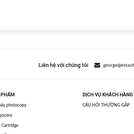
Liên hệ với chúng tôi
george@estaof
 PHẨM
DỊCH VỤ KHÁCH HÀNG
áy photocopy
CÂU HỎI THƯỜNG GẶP
yocera
 Cartridge