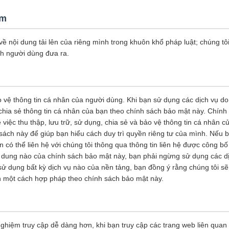
ệm
về nội dung tải lên của riêng mình trong khuôn khổ pháp luật; chúng tô
nh người dùng đưa ra.
ảo vệ thông tin cá nhân của người dùng. Khi bạn sử dụng các dịch vụ d
à chia sẻ thông tin cá nhân của bạn theo chính sách bảo mật này. Chín
 việc thu thập, lưu trữ, sử dụng, chia sẻ và bảo vệ thông tin cá nhân 
sách này để giúp bạn hiểu cách duy trì quyền riêng tư của mình. Nếu b
 có thể liên hệ với chúng tôi thông qua thông tin liên hệ được công b
i dung nào của chính sách bảo mật này, bạn phải ngừng sử dụng các d
 sử dụng bất kỳ dịch vụ nào của nền tảng, bạn đồng ý rằng chúng tôi sẽ 
ạn một cách hợp pháp theo chính sách bảo mật này.
ghiệm truy cập dễ dàng hơn, khi bạn truy cập các trang web liên quan