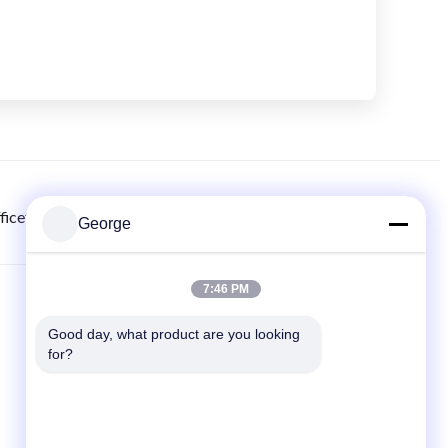
ficetech.com
8615986723295
00-86-159-86723295
George
7:46 PM
LIÊN KẾT NHANH
Good day, what product are you looking 
Trang chủ
for?
các sản phẩm
Tin tức