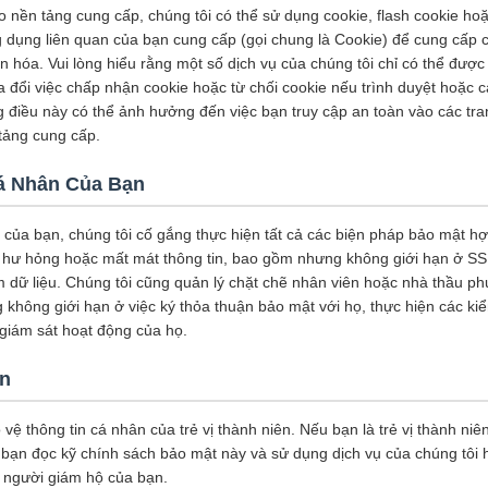
o nền tảng cung cấp, chúng tôi có thể sử dụng cookie, flash cookie ho
g dụng liên quan của bạn cung cấp (gọi chung là Cookie) để cung cấp c
 hóa. Vui lòng hiểu rằng một số dịch vụ của chúng tôi chỉ có thể được
 đổi việc chấp nhận cookie hoặc từ chối cookie nếu trình duyệt hoặc 
g điều này có thể ảnh hưởng đến việc bạn truy cập an toàn vào các tr
 tảng cung cấp.
á Nhân Của Bạn
 của bạn, chúng tôi cố gắng thực hiện tất cả các biện pháp bảo mật hợ
ỉ, hư hỏng hoặc mất mát thông tin, bao gồm nhưng không giới hạn ở SSL
m dữ liệu. Chúng tôi cũng quản lý chặt chẽ nhân viên hoặc nhà thầu phụ
 không giới hạn ở việc ký thỏa thuận bảo mật với họ, thực hiện các k
à giám sát hoạt động của họ.
ên
 vệ thông tin cá nhân của trẻ vị thành niên. Nếu bạn là trẻ vị thành ni
bạn đọc kỹ chính sách bảo mật này và sử dụng dịch vụ của chúng tôi 
a người giám hộ của bạn.