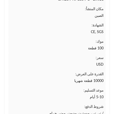
مكان المنشأ:
الصين
الشهادة:
CE, SGS
موك:
100 قطعة
سعر:
USD
القدرة على العرض:
10000 قطعة شهريا
موعد التسليم:
5-10 أيام
شروط الدفع:
/ تي تي، ويسترن يونيون، موني جرام