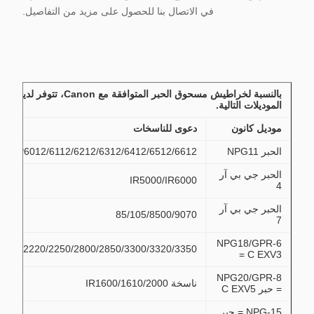
في الاتصال بنا للحصول على مزيد من التفاصيل.
بالنسبة لخراطيش مسحوق الحبر المتوافقة مع Canon، تتوفر لدينا
الموديلات التالية.
موديل كانون
دعوى للناسخات
الحبر NPG11
NP6012/6112/6212/6312/6412/6512/6612
الحبر جي بي آر
IR5000/IR6000
4
الحبر جي بي آر
85/105/8500/9070
7
NPG18/GPR-6
2200/2220/2250/2800/2850/3300/3320/3350
= C EXV3
NPG20/GPR-8
ناسخة IR1600/1610/2000
= حبر C EXV5
NPG-15 = حبر