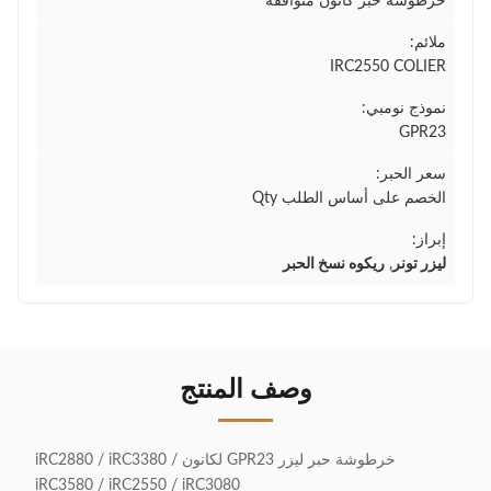
خرطوشة حبر كانون متوافقة
ملائم:
IRC2550 COLIER
نموذج نومبي:
GPR23
سعر الحبر:
الخصم على أساس الطلب Qty
إبراز:
ليزر تونر
,
ريكوه نسخ الحبر
وصف المنتج
خرطوشة حبر ليزر GPR23 لكانون iRC2880 / iRC3380 /
iRC3580 / iRC2550 / iRC3080