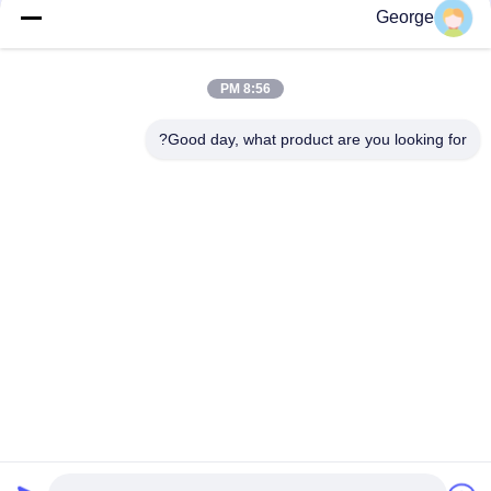
George
8:56 PM
Good day, what product are you looking for?
يرسل
00-86-159-86723295
george@estaofficetech.com
منزل
المنتجات
أشرطة فيديو
حول بنا
جولة في المعمل
أخبار
خريطة الموقع
سياسة الخصوصية