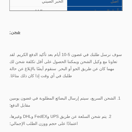
أصل
الحبر الصيني
أصل المسحوق
مستورد من اليابان
حبر جديد تمامًا، حبر ناسخ،
يصف
حبر متوافق
شحن:
IRC2550 IR2880 IRC3880
نموذج مناسب
IR3480 IR3080 IR3380
IR3580i
سوف نرسل طلبك في غضون 5-10 أيام بعد تأكيد الدفع الكريم. لقد
تعاونا مع وكيل الشحن ويمكننا الحصول على أقل تكلفة شحن لك
مهما كان عن طريق الجو أو البحر. سنقوم أيضًا بالإبلاغ عن حالة
طلبك في أي وقت إذا كان ذلك متاحًا.
1. الشحن السريع، سيتم إرسال البضائع المطلوبة في غضون يومين
مقابل الدفع؛
2. يتم شحن السلعة عن طريق UPS وFedEX وDHL وغيرها،
اعتمادًا على حجم ووزن الطلب الإجمالي؛