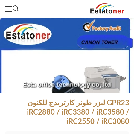
GPR23 ليزر طونر كارتريدج للكنون
iRC2880 / iRC3380 / iRC3580 /
iRC2550 / iRC3080