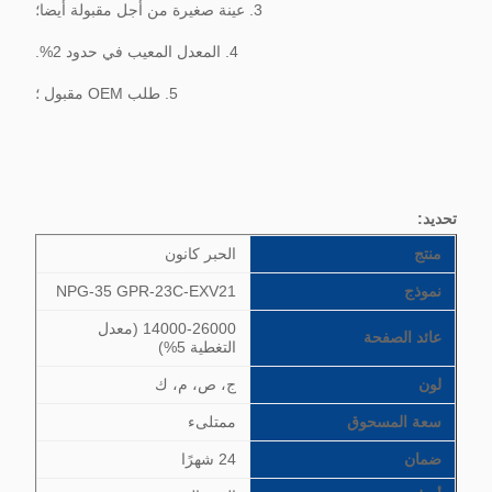
3. عينة صغيرة من أجل مقبولة أيضا؛
4. المعدل المعيب في حدود 2%.
5. طلب ​​OEM مقبول ؛
تحديد
:
منتج
الحبر كانون
نموذج
NPG-35 GPR-23C-EXV21
14000-26000 (معدل
عائد الصفحة
التغطية 5%)
لون
ج، ص، م، ك
سعة المسحوق
ممتلىء
ضمان
24 شهرًا