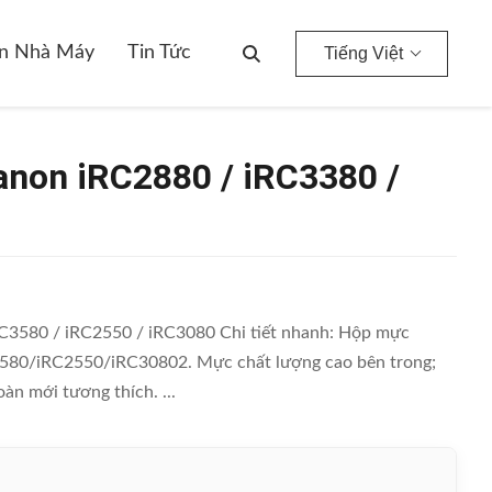
080
n Nhà Máy
Tin Tức
Tiếng Việt
anon iRC2880 / iRC3380 /
3580 / iRC2550 / iRC3080 Chi tiết nhanh: Hộp mực
580/iRC2550/iRC30802. Mực chất lượng cao bên trong;
àn mới tương thích. ...