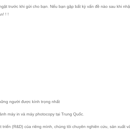
ặt trước khi gửi cho bạn. Nếu bạn gặp bất kỳ vấn đề nào sau khi nhận 
! ! !
những người được kính trọng nhất
 ảnh máy in và máy photocopy tại Trung Quốc.
 triển (R&D) của riêng mình, chúng tôi chuyên nghiên cứu, sản xuất v