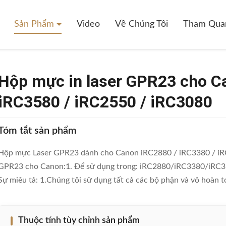
ser GPR23 Cho Canon IRC2880 / IRC3380 / IRC3580 / IRC2550 / IRC3
Sản Phẩm
Video
Về Chúng Tôi
Tham Qua
Hộp mực in laser GPR23 cho C
iRC3580 / iRC2550 / iRC3080
Tóm tắt sản phẩm
Hộp mực Laser GPR23 dành cho Canon iRC2880 / iRC3380 / iRC
GPR23 cho Canon:1. Để sử dụng trong: iRC2880/iRC3380/iRC3
Sự miêu tả: 1.Chúng tôi sử dụng tất cả các bộ phận và vỏ hoàn to
Thuộc tính tùy chỉnh sản phẩm