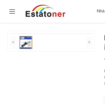
Trang chủ
>
các sản phẩm
>
Màu laser toner
>
Hộp Mực In La
Nhà
<
>