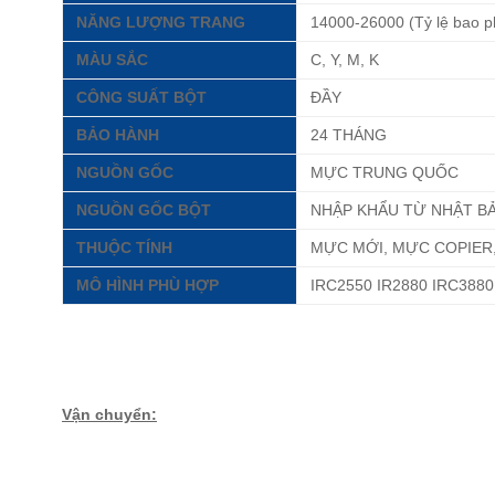
NĂNG LƯỢNG TRANG
14000-26000 (Tỷ lệ bao 
MÀU SẮC
C, Y, M, K
CÔNG SUẤT BỘT
ĐẦY
BẢO HÀNH
24 THÁNG
NGUỒN GỐC
MỰC TRUNG QUỐC
NGUỒN GỐC BỘT
NHẬP KHẨU TỪ NHẬT B
THUỘC TÍNH
MỰC MỚI, MỰC COPIER
MÔ HÌNH PHÙ HỢP
IRC2550 IR2880 IRC3880 
Vận chuyển: