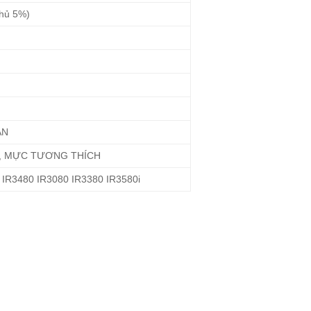
phủ 5%)
ẢN
, MỰC TƯƠNG THÍCH
IR3480 IR3080 IR3380 IR3580i