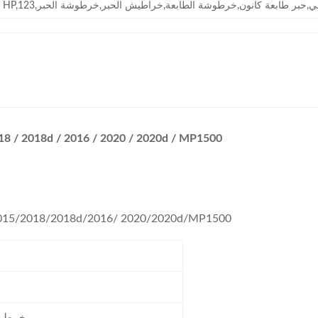
خرطوشة حبر ريكو أفيسيو أسود 018d / 2016 / 2020 / 2020d / MP1500
خرطوشة حبر سوداء 1230d/1130d لماكينة 8/2018d/2016/ 2020/2020d/MP1500