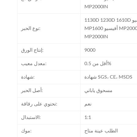
MP2000lN
1130D 1230D 1610D أفيسيو 2015/2016/2018/2020 أفيسيو
MP1600 أفيسيو MP2000 أفيسيو MP1600lN أفيسيو
نوع الحبر:
MP2000lN
9000
إنتاج الورق:
أقل من 0.5%
معدل معيب:
شهادة SGS، CE، MSDS
شهادة:
مسحوق ياباني
أصل الحبر:
نعم
تحتوي على رقاقة:
1:1
الاستبدال:
الطلب عينة متاح
موك: