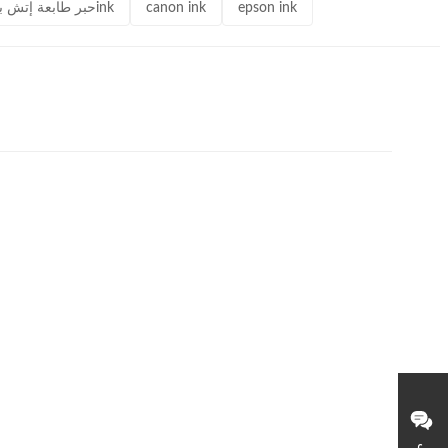
epson ink
canon ink
حبر طابعة بالقرب مني,حبر كانون,حبر إبسون,خراطيش حبر HP,حبر طابعة إتش بي,حبر طابعة كانون,خرطوشة الطابعة,خراطيش الحبر,خرطوشة الحبر,123ink