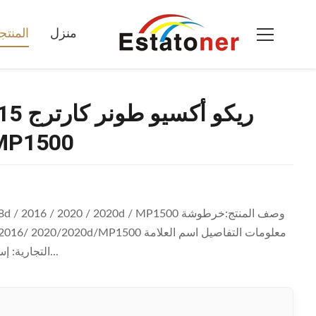
أسود 1230d / 1130d ريكو أكسيو طونر كارترج 5
منزل
المنت
/ MP1500
التجارية: إستا فئة المنتج خرطوشة الحبر النهائية، مسحوق، العناصر رقم: حبر طابع...