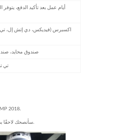
اكسبرس (فيديكس، دي إتش إل، تي ا
صندوق محايد، صن
/ تي 
يعمل الحبر الأسود 1230D بسل
سأنصحك لاحقًا بصفحات الطباعة الدقيقة. نأمل أن يكون هو نفس الحبر الأصلي.