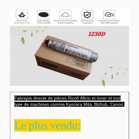
Fabrique directe de pièces Ricoh Aficio et toner et tout
type de machines comme Kyocera Mita, Bizhub, Canon.
Le plus vendu: