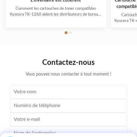
L'inventaire est cohérent
Cartouche 
compatib
Comment les cartouches de toner compatibles
TAS
Kyocera TK-1260 aident les distributeurs de bureaux
Cartouch
européens à réduire les coûts d'impression tout en
Kyocera TK-
maintenant un approvisionnement stable La demande
et MZ7001i
croissante de cartouches de toner compatibles
entrepri
Kyocera TK-1260 en Europe Partout en Europe, les ...
Cartouche
conçue pou
Contactez-nous
Vous pouvez nous contacter à tout moment !