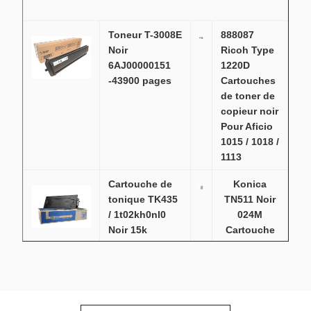
Toneur T-3008E
888087
Noir
Ricoh Type
6AJ00000151
1220D
-43900 pages
Cartouches
de toner de
copieur noir
Pour Aficio
1015 / 1018 /
1113
Cartouche de
Konica
tonique TK435
TN511 Noir
/ 1t02kh0nl0
024M
Noir 15k
Cartouche
de toner
pour le
Bizhub 360 /
420,
capacité