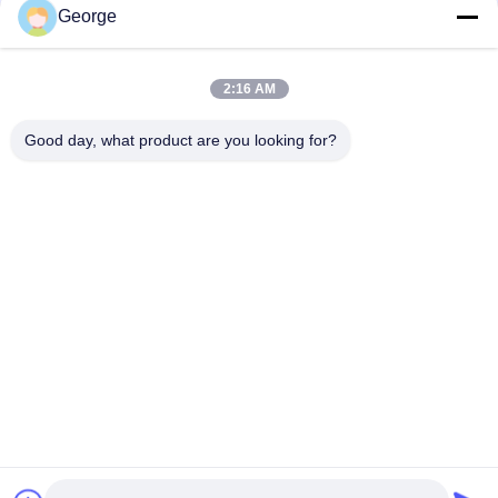
George
2:16 AM
Good day, what product are you looking for?
Envoyer
00-86-159-86723295
george@estaofficetech.com
Aperçu
Produits
Vidéos
A propos de nous
Visite d'usine
nouvelles
Plan du site
Politique de confidentialité