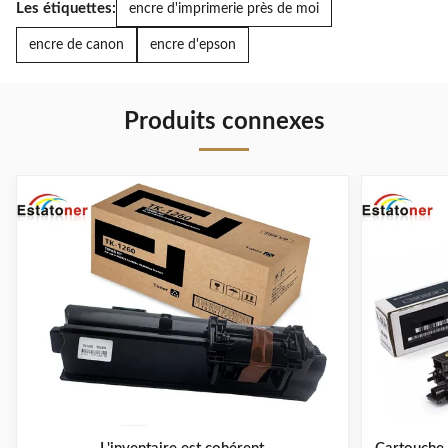
Les étiquettes:
encre d'imprimerie près de moi
OEM
encre de canon
encre d'epson
Cartouche de
Canon
tonique
IR2018
originale
NPG28
Produits connexes
MPC2000 pour
Cartouche
Ricoh
de toner
MPC3000
pour le
15000 pages
copieur
Pour le
correcteur
d'image
Canon
IR1018