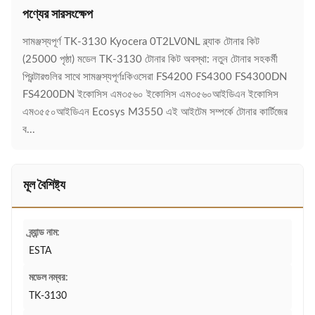
পণ্যের সারসংক্ষেপ
সামঞ্জস্যপূর্ণ TK-3130 Kyocera 0T2LV0NL ব্ল্যাক টোনার কিট
(25000 পৃষ্ঠা) মডেল TK-3130 টোনার কিট অবস্থা: নতুন টোনার সহকর্মী
প্রিন্টারগুলির সাথে সামঞ্জস্যপূর্ণঃকিওসেরা FS4200 FS4300 FS4300DN
FS4200DN ইকোসিস এম৩৫৬০ ইকোসিস এম৩৫৬০আইডিএন ইকোসিস
এম৩৫৫০আইডিএন Ecosys M3550 এই আইটেম সম্পর্কে টোনার কার্টিজের
ব...
মূল বৈশিষ্ট্য
ব্র্যান্ড নাম:
ESTA
মডেল নম্বর:
TK-3130