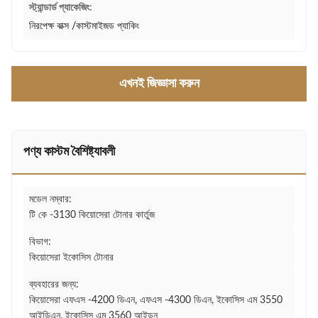
স্ট্যান্ডার্ড প্যাকেজিং:
নিরপেক্ষ বাক্স /কাস্টমাইজড প্যাকিং
এখনই জিজ্ঞাসা করুন
পণ্য কাস্টম বৈশিষ্ট্যাবলী
মডেল নম্বার:
টি কে -3130 কিয়োসেরা টোনার কার্তুজ
বিভাগ:
কিয়োসেরা ইকোসিস টোনার
ব্যবহারের জন্য:
কিয়োসেরা এফএস -4200 ডিএন, এফএস -4300 ডিএন, ইকোসিস এম 3550
আইডিএন, ইকোসিস এম 3560 আইডন