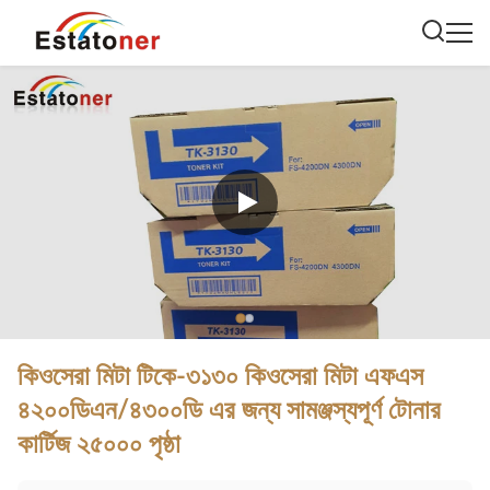
কিওসেরা মিটা টিকে-৩১৩০ কিওসেরা মিটা এফএস
৪২০০ডিএন/৪৩০০ডি এর জন্য সামঞ্জস্যপূর্ণ টোনার
কার্টিজ ২৫০০০ পৃষ্ঠা