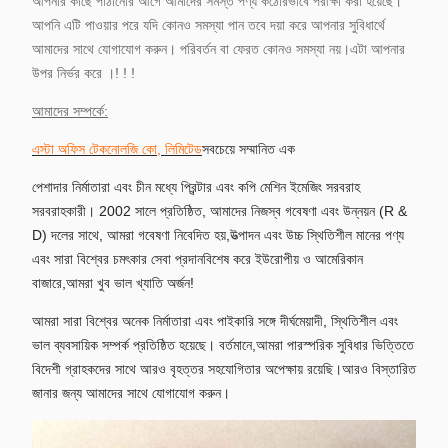
আপনার কাছে পাঠানোর আগে আমাদের সমস্ত পণ্য কঠোরভাবে পরীক্ষা করা হয়েছে।
আপনি এটি পাওয়ার পরে যদি কোনও সমস্যা পান তবে দয়া করে আপনার সুবিধার্থে
আমাদের সাথে যোগাযোগ করুন। পরিবর্তন বা ফেরত কোনও সমস্যা নয়।এটা আপনার
উপর নির্ভর করে ।! ! !
আমাদের সম্পর্কে:
এস্টা অফিস টেকনোলজি কো, লিমিটেড
সবচেয়ে সম্মানিত এক
পেশাদার নির্মাতারা এবং চীন মধ্যে প্রিন্টার এবং কপি মেশিন ইমেজিং সরবরাহ
সরবরাহকারী। 2002 সালে প্রতিষ্ঠিত, আমাদের নিজস্ব গবেষণা এবং উন্নয়ন (R &
D) দলের সাথে, আমরা গবেষণা নিবেদিত হয়,উত্পাদন এবং উচ্চ স্থিতিশীল মানের পণ্য
এবং সারা বিশ্বের চমৎকার সেবা প্রদানবিশেষ করে ইউরোপীয় ও আমেরিকান
বাজারে,
আমরা খুব ভাল খ্যাতি অর্জন!
আমরা সারা বিশ্বের অনেক নির্মাতারা এবং পাইকারি সঙ্গে দীর্ঘমেয়াদী, স্থিতিশীল এবং
ভাল ব্যবসায়িক সম্পর্ক প্রতিষ্ঠিত হয়েছে। বর্তমানে,আমরা পারস্পরিক সুবিধার ভিত্তিতে
বিদেশী গ্রাহকদের সাথে আরও বৃহত্তর সহযোগিতার অপেক্ষায় রয়েছি।আরও বিস্তারিত
জানার জন্য আমাদের সাথে যোগাযোগ করুন।