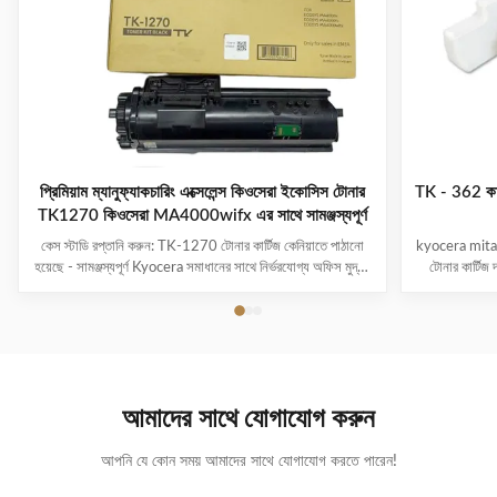
প্রিমিয়াম ম্যানুফ্যাকচারিং এক্সেলেন্স কিওসেরা ইকোসিস টোনার
TK - 362 কাইও
TK1270 কিওসেরা MA4000wifx এর সাথে সামঞ্জস্যপূর্ণ
কেস স্টাডি রপ্তানি করুন: TK-1270 টোনার কার্টিজ কেনিয়াতে পাঠানো
kyocera mita 
হয়েছে - সামঞ্জস্যপূর্ণ Kyocera সমাধানের সাথে নির্ভরযোগ্য অফিস মুদ্রণ
টোনার কার্টিজ 
সমর্থন করে প্রকল্প ওভারভিউ গন্তব্য:কেনিয়া পণ্য:সামঞ্জস্যপূর্ণ
কভারেজ সহ
KYOCERA TK-1270 টোনার কার্টিজ শর্ত:একদম নতুন পৃষ্ঠা
সামঞ্জস্যপূ
ফলন:আনুমানিক 10,000 পৃষ্ঠা (5% কভারেজ) সামঞ্জস্যপূর...
হয়:ব্যবহার 
আমাদের সাথে যোগাযোগ করুন
আপনি যে কোন সময় আমাদের সাথে যোগাযোগ করতে পারেন!