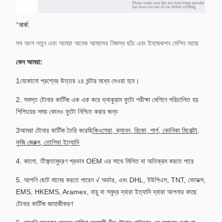
*
মার্ক:
সব অংশ নতুন এবং আমরা অনেক আমাদের নিজস্ব ছাঁচ এবং ইনজেকশন মেশিন আছে
কেন আমরা:
1যেকোনো প্রশ্নের উত্তর ২৪ ঘন্টার মধ্যে দেওয়া হবে।
2. সমস্ত টোনার কার্টিজ এক এক করে ভ্যাকুয়াম ফুটো পরীক্ষা মেশিনে পরিচালিত হয়
শিপিংয়ের সময় কোনও ফুটো নিশ্চিত করার জন্য
3আমরা টোনার কার্টিজ তৈরি করেছি
কিওসেরা, ক্যানন, রিকো, শার্প, কোনিকা মিনোল্টা,
ফুজি জেরক্স, তোশিবা ইত্যাদি
4. কালো, তীক্ষ্ণতা
মুদ্রণ প্রভাব OEM এর সাথে মিলিত বা অতিক্রম করতে পারে
5. আপনি ছোট মানের করতে পারেন √ অর্ডার, এবং DHL, ইউপিএস, TNT, ফেডেক্স,
EMS, HKEMS, Aramex, বায়ু বা সমুদ্র দ্বারা ইত্যাদি দ্বারা আপনার কাছে
টোনার কার্টিজ জাহাজীকরণ