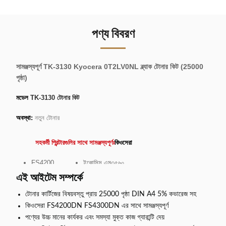
পণ্য বিবরণ
সামঞ্জস্যপূর্ণ TK-3130 Kyocera 0T2LV0NL ব্ল্যাক টোনার কিট (25000
পৃষ্ঠা)
মডেল
TK-3130 টোনার কিট
অবস্থা:
নতুন টোনার
সহকর্মী প্রিন্টারগুলির সাথে সামঞ্জস্যপূর্ণঃ
কিওসেরা
FS4200
ইকোসিস এম৩৫৬০
FS4300
ইকোসিস এম৩৫৬০আইডিএন
এই আইটেম সম্পর্কে
FS4300DN
ইকোসিস এম৩৫৫০আইডিএন
টোনার কার্টিজের বিষয়বস্তু প্রায় 25000 পৃষ্ঠা DIN A4 5% কভারেজ সহ
FS4200DN
Ecosys M3550
কিওসেরা FS4200DN FS4300DN এর সাথে সামঞ্জস্যপূর্ণ
পণ্যের উচ্চ মানের কার্যকর এবং সমস্যা মুক্ত কাজ গ্যারান্টি দেয়