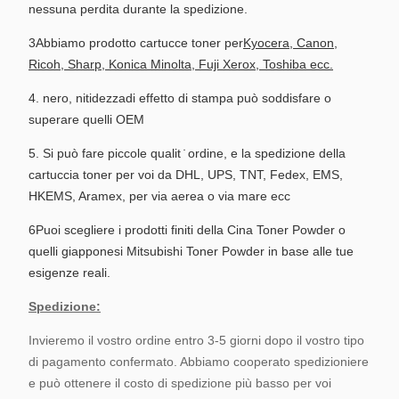
nessuna perdita durante la spedizione.
3Abbiamo prodotto cartucce toner per
Kyocera, Canon,
Ricoh, Sharp, Konica Minolta, Fuji Xerox, Toshiba ecc.
4. nero, nitidezza
di effetto di stampa può soddisfare o
superare quelli OEM
5. Si può fare piccole qualit ̇ ordine, e la spedizione della
cartuccia toner per voi da DHL, UPS, TNT, Fedex, EMS,
HKEMS, Aramex, per via aerea o via mare ecc
6Puoi scegliere i prodotti finiti della Cina Toner Powder o
quelli giapponesi Mitsubishi Toner Powder in base alle tue
esigenze reali.
Spedizione:
Invieremo il vostro ordine entro 3-5 giorni dopo il vostro tipo
di pagamento confermato. Abbiamo cooperato spedizioniere
e può ottenere il costo di spedizione più basso per voi