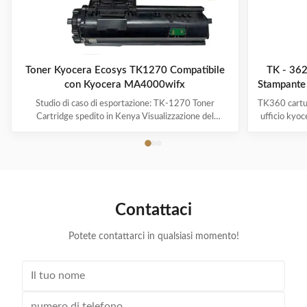
Toner Kyocera Ecosys TK1270 Compatibile
TK - 362
con Kyocera MA4000wifx
Stampante
Studio di caso di esportazione: TK-1270 Toner
TK360 cartuc
Cartridge spedito in Kenya Visualizzazione del
ufficio kyo
progetto Destinazione:Kenya Prodotto:Cartuccia
della parte
toner compatibile KYOCERA TK-1270
base alle p
Condizione:Nuovo di zecca Reddito della pagina:Circa
5%. Compa
10.000 pagine (5% di copertura) Stampatrici
rendime
compatibili:Kyocera ECOSYS ...
Contattaci
Potete contattarci in qualsiasi momento!