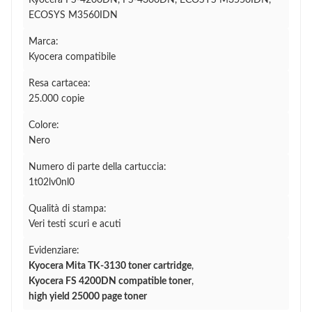
Kyocera FS-4200DN, FS-4300DN, ECOSYS M3550IDN,
ECOSYS M3560IDN
Marca:
Kyocera compatibile
Resa cartacea:
25.000 copie
Colore:
Nero
Numero di parte della cartuccia:
1t02lv0nl0
Qualità di stampa:
Veri testi scuri e acuti
Evidenziare:
Kyocera Mita TK-3130 toner cartridge
,
Kyocera FS 4200DN compatible toner
,
high yield 25000 page toner