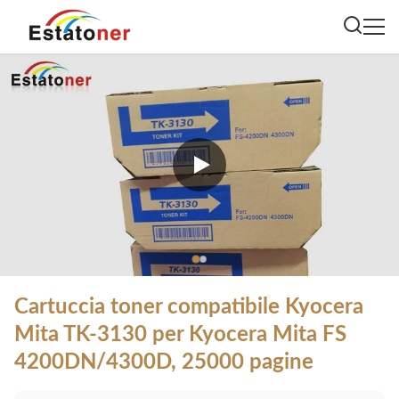
Cartuccia toner compatibile Kyocera
Mita TK-3130 per Kyocera Mita FS
4200DN/4300D, 25000 pagine