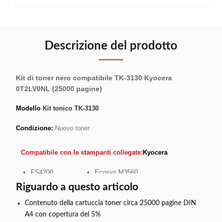
Descrizione del prodotto
Kit di toner nero compatibile TK-3130 Kyocera
0T2LV0NL (25000 pagine)
Modello
Kit tonico TK-3130
Condizione:
Nuovo toner
Compatibile con le stampanti collegate:
Kyocera
FS4200
Ecosys M3560
FS4300
Ecosys M3560IDN
Riguardo a questo articolo
FS4300DN
Ecosys M3550IDN
Contenuto della cartuccia toner circa 25000 pagine DIN
FS4200DN
Ecosys M3550
A4 con copertura del 5%