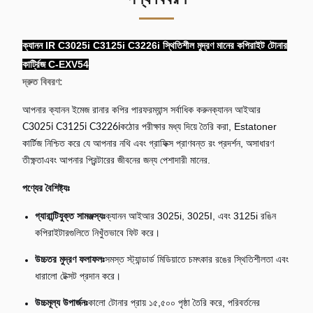
ক্যানন IR C3025i C3125i C3226i স্থিতিশীল মুদ্রণ মানের কপিরাইট টোনার
কার্ট্রিজ C-EXV54
দ্রুত বিবরণ:
আপনার ক্যানন ইমেজ রানার কপির পারফরম্যান্স সর্বাধিক করুন
ক্যানন আইআর
কঠোর পরীক্ষার মধ্য দিয়ে তৈরি করা, Estatoner
C3025i C3125i C3226i
কার্টিজ নিশ্চিত করে যে আপনার নথি এবং গ্রাফিক্স প্রাণবন্ত রং প্রদর্শন, অসাধারণ
তীক্ষ্ণতাএবং আপনার প্রিন্টারের জীবনের জন্য পেশাদারী মানের.
পণ্যের বৈশিষ্ট্যঃ
গ্যারান্টিযুক্ত সামঞ্জস্যঃ
ক্যানন আইআর 3025i, 3025I, এবং 3125i রঙিন
কপিরাইটারগুলিতে নিখুঁতভাবে ফিট করে।
উচ্চতর মুদ্রণ ফলাফলঃ
সমস্ত স্ট্যান্ডার্ড মিডিয়াতে চমৎকার রঙের স্থিতিশীলতা এবং
ধারালো টেক্সট প্রদান করে।
উচ্চমূল্য উপার্জনঃ
কালো টোনার প্রায় ১৫,৫০০ পৃষ্ঠা তৈরি করে, পরিবর্তনের