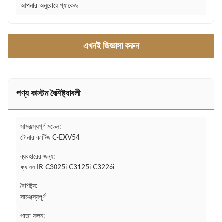
আপনার অনুরোধে প্যাকেজ
এখনই জিজ্ঞাসা করুন
পণ্য কাস্টম বৈশিষ্ট্যাবলী
সামঞ্জস্যপূর্ণ মডেল:
টোনার কার্টিজ C-EXV54
ব্যবহারের জন্য:
ক্যানন IR C3025i C3125i C3226i
বৈশিষ্ট্য:
সামঞ্জস্যপূর্ণ
পাতা ফলন: