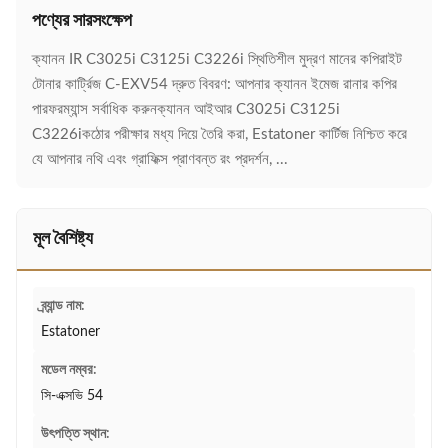
পণ্যের সারসংক্ষেপ
ক্যানন IR C3025i C3125i C3226i স্থিতিশীল মুদ্রণ মানের কপিরাইট
টোনার কার্ট্রিজ C-EXV54 দ্রুত বিবরণ: আপনার ক্যানন ইমেজ রানার কপির
পারফরম্যান্স সর্বাধিক করুনক্যানন আইআর C3025i C3125i
C3226iকঠোর পরীক্ষার মধ্য দিয়ে তৈরি করা, Estatoner কার্টিজ নিশ্চিত করে
যে আপনার নথি এবং গ্রাফিক্স প্রাণবন্ত রং প্রদর্শন, ...
মূল বৈশিষ্ট্য
ব্র্যান্ড নাম:
Estatoner
মডেল নম্বর:
সি-এক্সভি 54
উৎপত্তি স্থান: