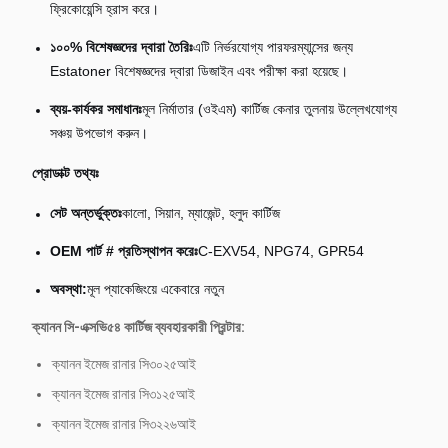
ফ্রিকোয়েন্সি হ্রাস করে।
১০০% বিশেষজ্ঞদের দ্বারা তৈরিঃ
এটি নির্ভরযোগ্য পারফরম্যান্সের জন্য
Estatoner বিশেষজ্ঞদের দ্বারা ডিজাইন এবং পরীক্ষা করা হয়েছে।
ব্যয়-কার্যকর সমাধানঃ
মূল নির্মাতার (ওইএম) কার্টিজ কেনার তুলনায় উল্লেখযোগ্য
সঞ্চয় উপভোগ করুন।
প্রোডাক্ট তথ্যঃ
সেট অন্তর্ভুক্তঃ
কালো, সিয়ান, ম্যাজেন্ট, হলুদ কার্টিজ
OEM পার্ট # প্রতিস্থাপন করেঃ
C-EXV54, NPG74, GPR54
অবস্থা:
মূল প্যাকেজিংয়ে একেবারে নতুন
ক্যানন সি-এক্সভি৫৪ কার্টিজ ব্যবহারকারী প্রিন্টার:
ক্যানন ইমেজ রানার সি৩০২৫আই
ক্যানন ইমেজ রানার সি৩১২৫আই
ক্যানন ইমেজ রানার সি৩২২৬আই