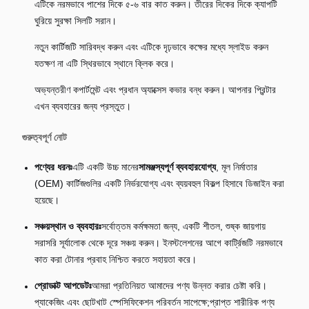
এটিকে নরমভাবে পাশের দিকে ৫-৬ বার কাত করুন। তীরের দিকের দিকে ক্যাপটি
ঘুরিয়ে সুরক্ষা সিলটি সরান।
নতুন কার্টিজটি সারিবদ্ধ করুন এবং এটিকে দৃঢ়ভাবে কক্ষের মধ্যে স্লাইড করুন
যতক্ষণ না এটি স্থিরভাবে স্থানে ক্লিক করে।
অভ্যন্তরীণ কপার্টমেন্ট এবং প্রধান অ্যাক্সেস কভার বন্ধ করুন। আপনার প্রিন্টার
এখন ব্যবহারের জন্য প্রস্তুত।
গুরুত্বপূর্ণ নোট
পণ্যের ধরনঃ
এটি একটি উচ্চ মানের
সামঞ্জস্যপূর্ণ ব্যবহারযোগ্য
, মূল নির্মাতার
(OEM) কার্টিজগুলির একটি নির্ভরযোগ্য এবং ব্যয়বহুল বিকল্প হিসাবে ডিজাইন করা
হয়েছে।
সঞ্চয়স্থান ও ব্যবহারঃ
সর্বোত্তম কর্মক্ষমতা জন্য, একটি শীতল, শুষ্ক জায়গায়
সরাসরি সূর্যালোক থেকে দূরে সঞ্চয় করুন। ইনস্টলেশনের আগে কার্ট্রিজটি নরমভাবে
কাত করা টোনার প্রবাহ নিশ্চিত করতে সহায়তা করে।
প্রোডাক্ট আপডেটঃ
আমরা প্রতিনিয়ত আমাদের পণ্য উন্নত করার চেষ্টা করি।
প্যাকেজিং এবং ছোটখাট স্পেসিফিকেশন পরিবর্তন সাপেক্ষে;প্রাপ্ত শারীরিক পণ্য