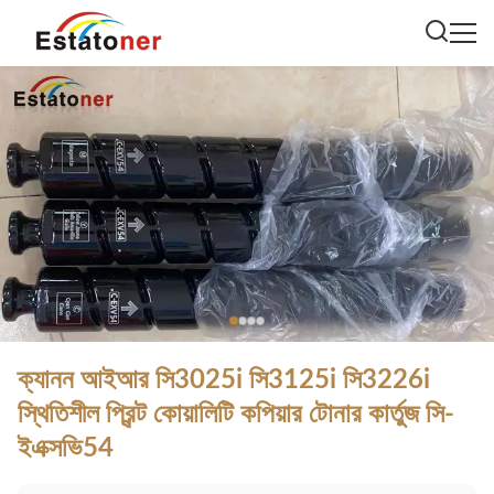
ক্যানন আইআর সি3025i সি3125i সি3226i
স্থিতিশীল প্রিন্ট কোয়ালিটি কপিয়ার টোনার কার্তুজ সি-
ইএক্সভি54