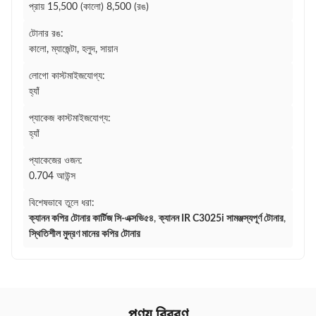
প্রায় 15,500 (কালো) 8,500 (রঙ)
টোনার রঙ:
কালো, ম্যাজেন্টা, হলুদ, সায়ান
লোগো কাস্টমাইজযোগ্য:
হ্যাঁ
প্যাকেজ কাস্টমাইজযোগ্য:
হ্যাঁ
প্যাকেজের ওজন:
0.704 আউন্স
বিশেষভাবে তুলে ধরা:
ক্যানন কপির টোনার কার্টিজ সি-এক্সভি৫৪
,
ক্যানন IR C3025i সামঞ্জস্যপূর্ণ টোনার
,
স্থিতিশীল মুদ্রণ মানের কপির টোনার
পণ্য বিবরণ