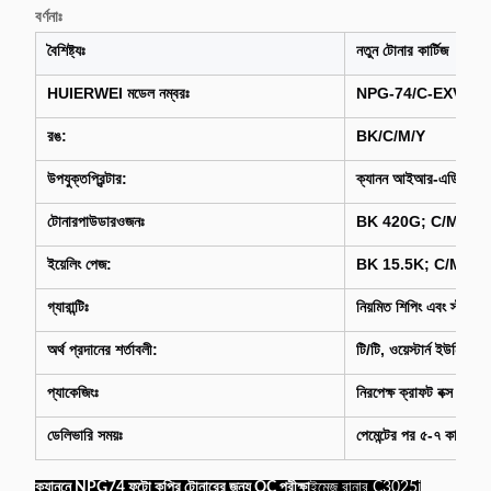
বর্ণনাঃ
বৈশিষ্ট্যঃ
নতুন টোনার কার্টিজ
HUIERWEI মডেল নম্বরঃ
NPG-74/C-EXV54
রঙ:
BK
/C/M/Y
উপযুক্ত
প্রিন্টার:
ক্যানন আইআর-এডিভি সি৩০২
টোনার
পাউডার
ওজনঃ
BK 420G; C/M/Y 2
ইয়েলিং পেজ:
BK 15.5K; C/M/Y 8
গ্যারান্টিঃ
নিয়মিত শিপিং এবং স্টক অ
অর্থ প্রদানের শর্তাবলী:
টি/টি, ওয়েস্টার্ন ইউনিয়ন, 
প্যাকেজিংঃ
নিরপেক্ষ ক্রাফট বক্স প্যাকিং
ডেলিভারি সময়ঃ
পেমেন্টের পর ৫-৭ কার্যদিব
ক্যাননে NPG74 ফটো কপির টোনারের জন্য QC পরীক্ষা
ইমেজ রানার C3025i