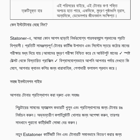
এই পরিসরের বাইরে, এই টোনার কণা শক্তি
ত্রুটিযুক্ত হার
অপচয় হতে পারে, একদিকে, মুদ্রণ পৃষ্ঠাগুলি হ্রাস,
অন্যদিকে, ডেভেলপার জীবনকাল সংক্ষিপ্ত।
কেন ইস্টটোনার বেছে নিন?
যদি রেজোলিউশন কম হয়, তাহলে মুদ্রণের গুণমান
ডিপিআই
পরিষ্কার হবে না, খারাপ চেহারা হবে।
Statoner-এ, আমরা কোন আপস ছাড়াই নির্ভরযোগ্য পারফরম্যান্স প্রদানের প্রতি
ফিক্সিং
৯০% এর বেশি দৃঢ়তার মান নির্ধারণ
বিশ্বাসী। প্রতিটি সামঞ্জস্যপূর্ণ টোনার কার্টিজ উপাদান এবং সিস্টেম স্তরে কঠোর মানের
ডাবল ইমেজ চালকতা এবং মুদ্রণ মাধ্যম দ্বারা
পরীক্ষার মধ্য দিয়ে যায়।আমাদের মুদ্রণ পরীক্ষা নিশ্চিত করে যে আউটপুট মানের ✓ স্পষ্ট
ভূত
প্রভাবিত হয়
টেক্সট থেকে বিস্তারিত গ্রাফিক্স ✓ বিশ্বাসযোগ্যভাবে আপনি আপনার পর্দায় দেখতে কি
মেলে, আপনার ক্যানন কপির জন্য ধারাবাহিক, পেশাদারী ফলাফল প্রদান করে।
সহজ ইনস্টলেশন গাইড
আপনার টোনার প্রতিস্থাপন করা দ্রুত এবং সহজঃ
প্রিন্টারের সামনের অ্যাক্সেস কভারটি খুলুন এবং প্রতিস্থাপনের জন্য টোনার রঙ
নির্বাচন করুন। অভ্যন্তরীণ কপার্টমেন্টটি খোলার জন্য অপেক্ষা করুন, তারপর
সাবধানে পুরানো কার্ট্রিজটি সোজা বের করুন।
নতুন Estatoner কার্টিজটি নিন এবং টোনারটি সমানভাবে বিতরণ করার জন্য