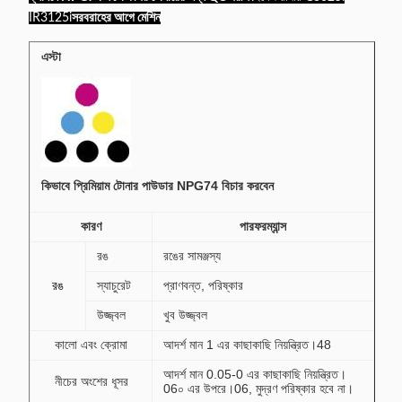
IR3125i
সরবরাহের আগে মেশিন
এস্টা
কিভাবে প্রিমিয়াম টোনার পাউডার NPG74 বিচার করবেন
কারণ
পারফরম্যান্স
রঙ
রঙের সামঞ্জস্য
রঙ
স্যাচুরেট
প্রাণবন্ত, পরিষ্কার
উজ্জ্বল
খুব উজ্জ্বল
কালো এবং ক্রোমা
আদর্শ মান 1 এর কাছাকাছি নিয়ন্ত্রিত।48
আদর্শ মান 0.05-0 এর কাছাকাছি নিয়ন্ত্রিত।
নীচের অংশের ধূসর
06০ এর উপরে।06, মুদ্রণ পরিষ্কার হবে না।