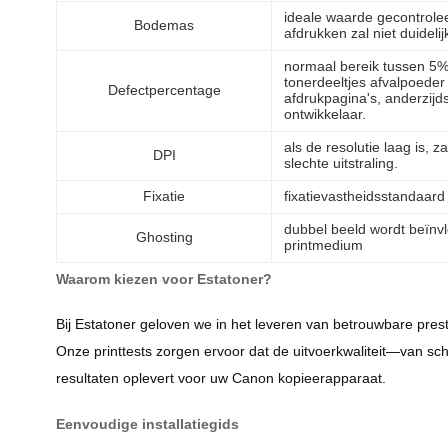
ideale waarde gecontrolee
Bodemas
afdrukken zal niet duidelijk
normaal bereik tussen 5%
tonerdeeltjes afvalpoeder
Defectpercentage
afdrukpagina's, anderzijd
ontwikkelaar.
als de resolutie laag is, za
DPI
slechte uitstraling.
Fixatie
fixatievastheidsstandaar
dubbel beeld wordt beïnv
Ghosting
printmedium
Waarom kiezen voor Estatoner?
Bij Estatoner geloven we in het leveren van betrouwbare pre
Onze printtests zorgen ervoor dat de uitvoerkwaliteit—van sc
resultaten oplevert voor uw Canon kopieerapparaat.
Eenvoudige installatiegids