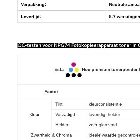
Verpakking:
Neutrale amba
Levertijd:
5-7 werkdagen
QC-testen voor NPG74 Fotokopieerapparaat toner in
Esta
Hoe premium tonerpoeder 
Factor
Tint
kleurconsistentie
Kleur
Verzadigd
levendig, helder
Helder
zeer glanzend
Zwartheid & Chroma
ideale waarde gecontrole