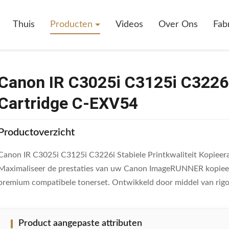
125i C3226i Stable Print Quality Toner Cartridge C-EXV54
Thuis
Producten
Videos
Over Ons
Fab
Canon IR C3025i C3125i C3226i 
Cartridge C-EXV54
Productoverzicht
Canon IR C3025i C3125i C3226i Stabiele Printkwaliteit Kopieera
Maximaliseer de prestaties van uw Canon ImageRUNNER kopiee
premium compatibele tonerset. Ontwikkeld door middel van rigour
Product aangepaste attributen