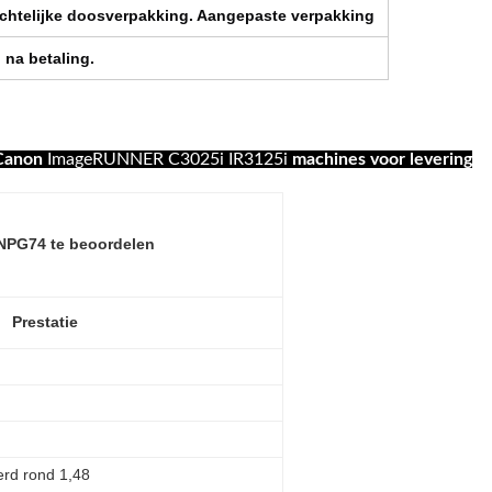
chtelijke doosverpakking.
Aangepaste verpakking
 na betaling.
 Canon
ImageRUNNER C3025i IR3125i
machines voor levering
NPG74 te beoordelen
Prestatie
erd rond 1,48