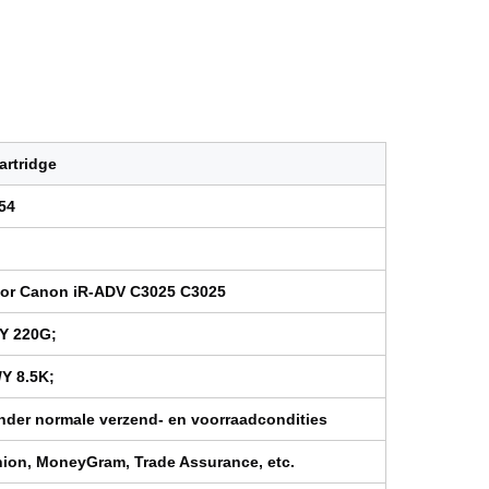
artridge
54
oor Canon iR-ADV C3025 C3025
Y 220G;
/Y 8.5K;
der normale verzend- en voorraadcondities
nion, MoneyGram, Trade Assurance, etc.