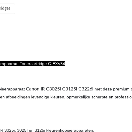
ridges
eerapparaat Tonercartridge C-EXV54
pieerapparaat
Canon IR C3025i C3125i C3226i
met deze premium co
 en afbeeldingen levendige kleuren, opmerkelijke scherpte en profess
R 3025i, 3025I en 3125i kleurenkopieerapparaten.