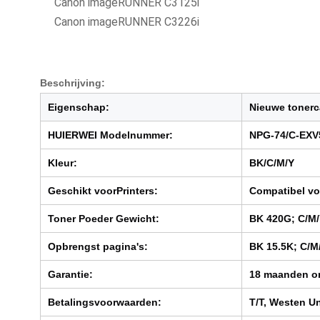
Canon imageRUNNER C3125i
Canon imageRUNNER C3226i
Beschrijving:
Eigenschap:
Nieuwe tonerc
HUIERWEI Modelnummer:
NPG-74/C-EXV
Kleur:
BK
/C/M/Y
Geschikt voor
Printers:
Compatibel v
Toner
Poeder
Gewicht:
BK 420G; C/M/
Opbrengst pagina's:
BK 15.5K; C/M
Garantie:
18 maanden on
Betalingsvoorwaarden:
T/T, Westen U