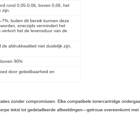
rd rond 0,05-0,06, boven 0,06, het
 zijn.
-7%, buiten dit bereik kunnen deze
 worden, enerzijds vermindert het
s verkort het de levensduur van de
l de afdrukkwaliteit niet duidelijk zijn,
d boven 90%
loed door geleidbaarheid en
staties zonder compromissen. Elke compatibele tonercartridge ondergaa
herpe tekst tot gedetailleerde afbeeldingen—getrouw overeenkomt met 