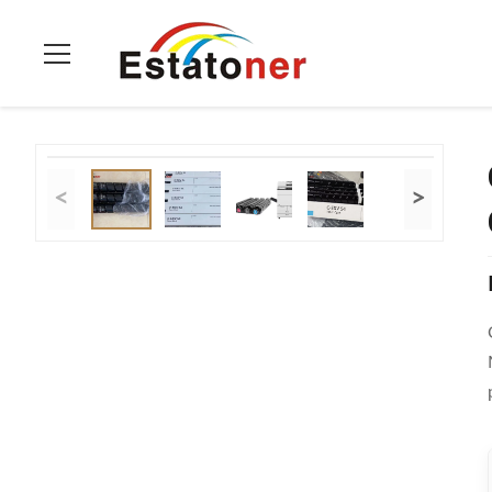
Thuis
>
Producten
>
Canon Copier Toner
>
Canon IR C3025i C3
<
>