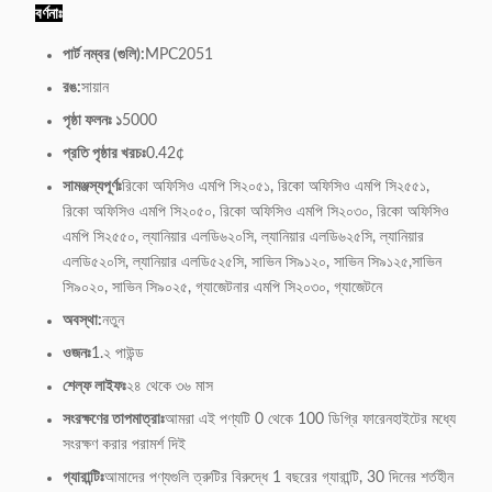
বর্ণনাঃ
পার্ট নম্বর (গুলি):
MPC2051
রঙ:
সায়ান
পৃষ্ঠা ফলনঃ ১
5000
প্রতি পৃষ্ঠার খরচঃ
0.42¢
সামঞ্জস্যপূর্ণঃ
রিকো অফিসিও এমপি সি২০৫১, রিকো অফিসিও এমপি সি২৫৫১,
রিকো অফিসিও এমপি সি২০৫০, রিকো অফিসিও এমপি সি২০৩০, রিকো অফিসিও
এমপি সি২৫৫০, ল্যানিয়ার এলডি৬২০সি, ল্যানিয়ার এলডি৬২৫সি, ল্যানিয়ার
এলডি৫২০সি, ল্যানিয়ার এলডি৫২৫সি, সাভিন সি৯১২০, সাভিন সি৯১২৫,সাভিন
সি৯০২০, সাভিন সি৯০২৫, গ্যাজেটনার এমপি সি২০৩০, গ্যাজেটনে
অবস্থা:
নতুন
ওজনঃ
1.২ পাউন্ড
শেল্ফ লাইফঃ
২৪ থেকে ৩৬ মাস
সংরক্ষণের তাপমাত্রাঃ
আমরা এই পণ্যটি 0 থেকে 100 ডিগ্রি ফারেনহাইটের মধ্যে
সংরক্ষণ করার পরামর্শ দিই
গ্যারান্টিঃ
আমাদের পণ্যগুলি ত্রুটির বিরুদ্ধে 1 বছরের গ্যারান্টি, 30 দিনের শর্তহীন