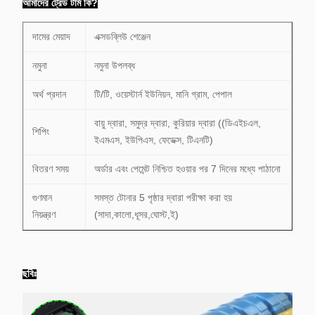
আমাদের ট্রেড টার্ম কি?
দামের মেয়াদ
এক্সডব্লিউ শেঞ্জেন
নমুনা
নমুনা উপলব্ধ
অর্থ প্রদান
টি/টি, ওয়েস্টার্ন ইউনিয়ন, মানি গ্রাম, পেপাল
বায়ু দ্বারা, সমুদ্র দ্বারা, কুরিয়ার দ্বারা ((ডিএইচএল,
শিপিং
ইএমএস, ইউপিএস, ফেডেক্স, টিএনটি)
বিতরণ সময়
অর্ডার এবং পেমেন্ট নিশ্চিত হওয়ার পর 7 দিনের মধ্যে পাঠানো
গুণমান
সমস্ত টোনার 5 পৃষ্ঠার দ্বারা পরীক্ষা করা হয়
নিয়ন্ত্রণ
(সাদা,কালো,ধূসর,ঘোস্ট,ই)
ছবিঃ