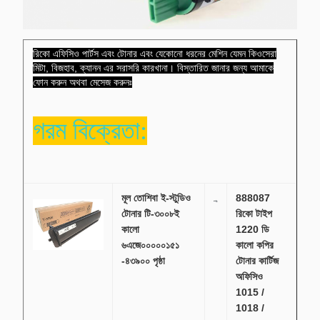
রিকো এফিসিও পার্টস এবং টোনার এবং যেকোনো ধরনের মেশিন যেমন কিওসেরা
মিটা, বিজহাব, ক্যানন এর সরাসরি কারখানা। বিস্তারিত জানার জন্য আমাকে
ফোন করুন অথবা মেসেজ করুনঃ
গরম বিক্রেতা:
মূল তোশিবা ই-স্টুডিও
888087
টোনার টি-৩০০৮ই
রিকো টাইপ
কালো
1220 ডি
৬এজে০০০০০১৫১
কালো কপির
-৪৩৯০০ পৃষ্ঠা
টোনার কার্টিজ
অফিসিও
1015 /
1018 /