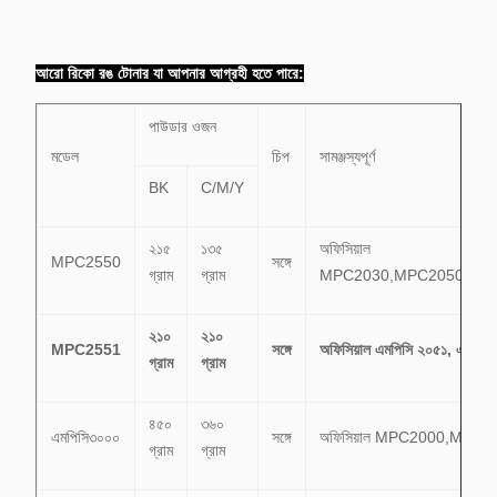
আরো রিকো রঙ টোনার যা আপনার আগ্রহী হতে পারে:
পাউডার ওজন
মডেল
চিপ
সামঞ্জস্যপূর্ণ
BK
C/M/Y
২১৫
১৩৫
অফিসিয়াল
MPC2550
সঙ্গে
গ্রাম
গ্রাম
MPC2030,MPC2050,MP
২১০
২১০
MPC2551
সঙ্গে
অফিসিয়াল এমপিসি ২০৫১, এমপিস
গ্রাম
গ্রাম
৪৫০
৩৬০
এমপিসি৩০০০
সঙ্গে
অফিসিয়াল MPC2000,MPC
গ্রাম
গ্রাম