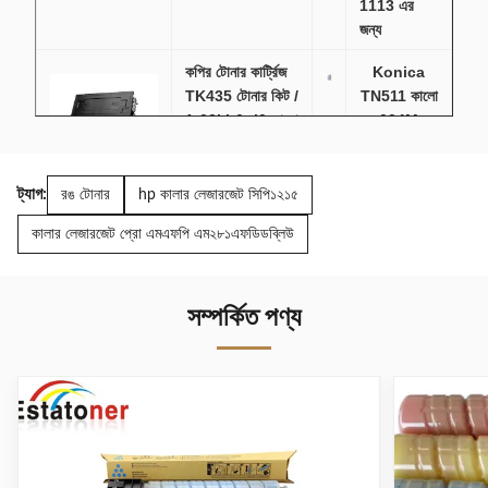
1113 এর
জন্য
কপির টোনার কার্ট্রিজ
Konica
TK435 টোনার কিট /
TN511 কালো
1t02kh0nl0 কালো
024M
15k
কপিয়ার টোনার
কার্ট্রিজ জন্য
Bizhub
ট্যাগ:
রঙ টোনার
hp কালার লেজারজেট সিপি১২১৫
360 / 420,
কালার লেজারজেট প্রো এমএফপি এম২৮১এফডিডব্লিউ
OEM ক্ষমতা
রিকোহ টোনার কার্টিজ
ক্যানন
এমপিসি২০০০ রিকোহ
IR2018
সম্পর্কিত পণ্য
এমপিসি৩০০০ এর জন্য
NPG28
১৫০০০ পৃষ্ঠা
কপিয়ার টোনার
কার্ট্রিজ For
Canon
Image
Runner
IR1018