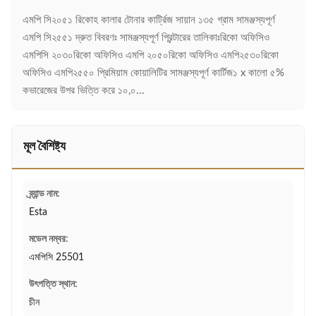
এমপি সি২০৫১ রিকোহ কালার টোনার কার্ট্রিজ সায়ান ১৩৫ গ্রাম সামঞ্জস্যপূর্ণ
এমপি সি২৫৫১ দ্রুত বিবরণঃ সামঞ্জস্যপূর্ণ প্রিন্টারের তালিকাঃরিকো অফিসিও
এমপিসি ২০৩০রিকো অফিসিও এমপি ২০৫০রিকো অফিসিও এমপি২৫৩০রিকো
অফিসিও এমপি২৫৫০ প্রিমিয়াম কোয়ালিটির সামঞ্জস্যপূর্ণ কার্টিজ১ x কালো ৫%
কভারেজের উপর ভিত্তি করে ১০,০...
মূল বৈশিষ্ট্য
ব্র্যান্ড নাম:
Esta
মডেল নম্বর:
এমপিসি 25501
উৎপত্তি স্থান:
চীন