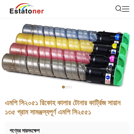
এমপি সি২০৫১ রিকোহ কালার টোনার কার্ট্রিজ সায়ান
১৩৫ গ্রাম সামঞ্জস্যপূর্ণ এমপি সি২৫৫১
পণ্যের সারসংক্ষেপ