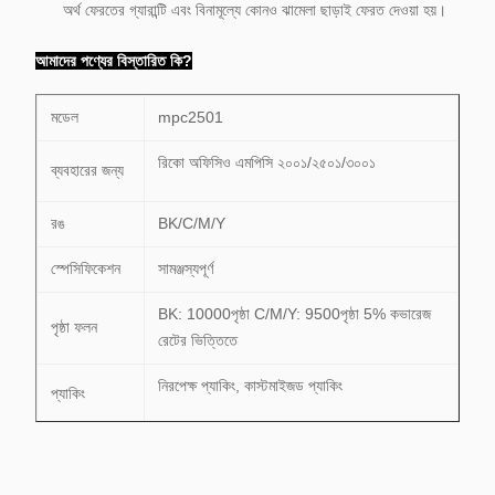
অর্থ ফেরতের গ্যারান্টি এবং বিনামূল্যে কোনও ঝামেলা ছাড়াই ফেরত দেওয়া হয়।
আমাদের পণ্যের বিস্তারিত কি?
মডেল
mpc2501
রিকো অফিসিও এমপিসি ২০০১/২৫০১/৩০০১
ব্যবহারের জন্য
রঙ
BK/C/M/Y
স্পেসিফিকেশন
সামঞ্জস্যপূর্ণ
BK: 10000পৃষ্ঠা C/M/Y: 9500পৃষ্ঠা 5% কভারেজ
পৃষ্ঠা ফলন
রেটের ভিত্তিতে
নিরপেক্ষ প্যাকিং, কাস্টমাইজড প্যাকিং
প্যাকিং
বাক্সের বিবরণ
15 পিসি/কার্টন 50.0*41.5*59.0cm
1১.১ ত্রুটিযুক্ত পণ্যের জন্য ১৮ মাসের মধ্যে