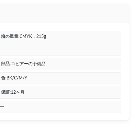
粉の重量:
CMYK：215g
部品:
コピアーの予備品
色:
BK/C/M/Y
保証:
12ヶ月
ー