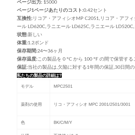
ページ出力: 1
5000
ページ1ページあたりのコスト:
0.42セント
互換性:
リコア・アフィシオMP C2051,リコア・アフィシオ
ール LD620C,ラニエール LD625C,ラニエール LD520
状態:
新しい
体重:
1.2ポンド
保存期間:
24〜36ヶ月
保存温度:
この製品を 0 °C から 100 °F の間で保管
保証:
当社の製品は,欠陥に対する1年間の保証,30日間
私たちの製品の詳細は?
モデル
MPC2501
薬剤の使用
リコ・アフィシオ MPC 2001/2501/3001
色
BK/C/M/Y