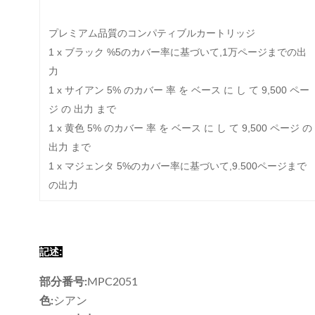
プレミアム品質のコンパティブルカートリッジ
1 x ブラック %5のカバー率に基づいて,1万ページまでの出
力
1 x サイアン 5% のカバー 率 を ベース に し て 9,500 ペー
ジ の 出力 まで
1 x 黄色 5% のカバー 率 を ベース に し て 9,500 ページ の
出力 まで
1 x マジェンタ 5%のカバー率に基づいて,9.500ページまで
の出力
記述:
部分番号:
MPC2051
色:
シアン