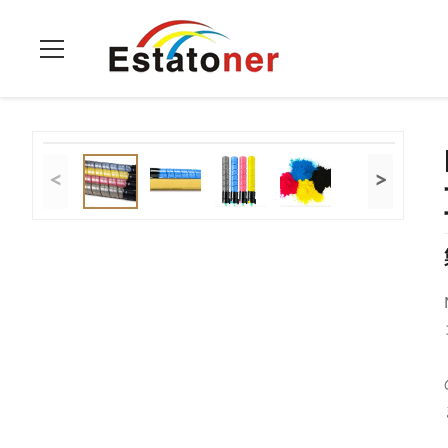
ホーム
>
製品
>
リコーカラートナー
>
MP C2051 リコー カ
<
>