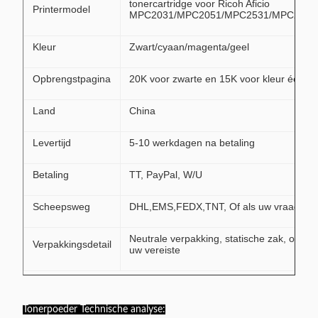
tonercartridge voor Ricoh Aficio
Printermodel
MPC2031/MPC2051/MPC2531/MPC2551
Kleur
Zwart/cyaan/magenta/geel
Opbrengstpagina
20K voor zwarte en 15K voor kleur één
Land
China
Levertijd
5-10 werkdagen na betaling
Betaling
TT, PayPal, W/U
Scheepsweg
DHL,EMS,FEDX,TNT, Of als uw vraag
Neutrale verpakking, statische zak, of als
Verpakkingsdetail
uw vereiste
Tonerpoeder Technische analyse: