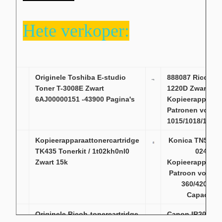
Hete verkoper:
Originele Toshiba E-studio
888087 Ricoh T
Toner T-3008E Zwart
1220D Zwarte
6AJ00000151 -43900 Pagina's
Kopieerapparaa
Patronen voor A
1015/1018/1113
Kopieerapparaattonercartridge
Konica TN511 Z
TK435 Tonerkit / 1t02kh0nl0
024M
Zwart 15k
Kopieerapparaa
Patroon voor B
360/420, O
Capaciteit
Originele Ricoh-tonercartridge
Canon IR2018 