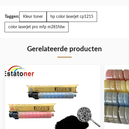
MPC2000 voor Ricoh MPC3000
kopieerapparaat
15000 pagina's
tonercartridge 
Canon Image R
Taggen:
Kleur toner
hp color laserjet cp1215
IR1018
kopieerapparaat
color laserjet pro mfp m281fdw
Gerelateerde producten