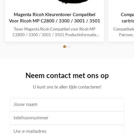
Magenta Ricoh Kleurentoner Compatibel
Compat
Voor Ricoh MP C2800 / 3300 / 3001 / 3501
cartr
Toner Magenta Ricoh Compatibel voor Ricoh MP
Compatibele
C2800 / 3300 / 3001 / 3501 Productinformatie
Patroon,
Voor de beste afdrukkwaliteit en de meest levendige
Merken: Co
kleuren gebruik je Estatoner.het geven van
Omschrij
consistente kwaliteit en output, evenals het
PN:841280 
verlengen van de levensduur en een soepele werking
is het deta
van uw machine. ...
Neem contact met ons op
U kunt ons te allen tijde contacteren!