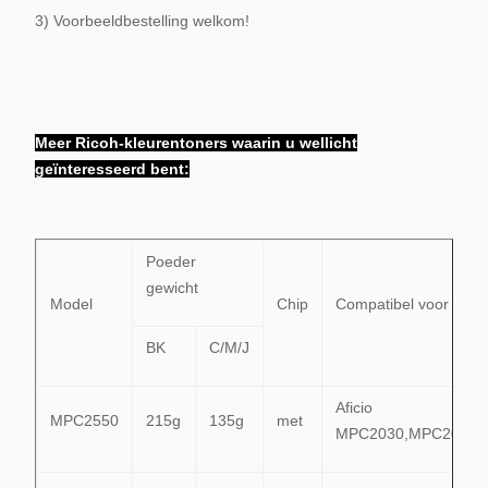
3) Voorbeeldbestelling welkom!
Meer Ricoh-kleurentoners waarin u wellicht
geïnteresseerd bent:
Poeder
gewicht
Model
Chip
Compatibel voor
BK
C/M/J
Aficio
MPC2550
215g
135g
met
MPC2030,MPC2050,