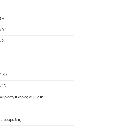
0%
 0.1
ό 2
ό 60
ό 15
ταύρωση πλήρως συμβατή
 προσμείξεις