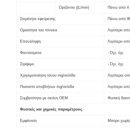
Οριζόντια ((L/mm)
Πάνω από 4
Στερότητα εφεύρεσης
Πάνω από 9
Ομοιότητα του πίνακα
Λιγότερο από
Επανάληψη
Λιγότερο απ
Φαντάσματα
- Όχι, όχι.
Στρίψιμο
- Όχι, όχι.
Χρησιμοποίηση τόνου mg/σελίδα
Λιγότεροι απ
Ποσοστό αποβλήτων mg/σελίδα
Λιγότερο απ
Συμβατότητα με σκόνη OEM
Φυσική διασ
Φυσικές και χημικές παραμέτρους
Εμφάνιση
Μαύρο χωρίς