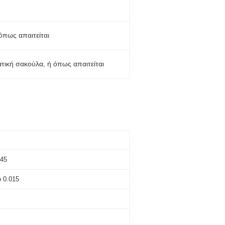
πως απαιτείται
τική σακούλα, ή όπως απαιτείται
45
 0.015