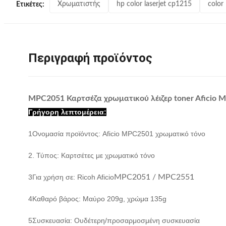
Χρωματιστής
hp color laserjet cp1215
color
Ετικέτες:
Περιγραφή προϊόντος
MPC2051 Καρτσέζα χρωματικού λέιζερ toner Aficio
Γρήγορη λεπτομέρεια:
1Ονομασία προϊόντος: Aficio MPC2501 χρωματικό τόνο
2. Τύπος: Καρτσέτες με χρωματικό τόνο
3Για χρήση σε: Ricoh Aficio
MPC2051 / MPC2551
4Καθαρό βάρος: Μαύρο 209g, χρώμα 135g
5Συσκευασία: Ουδέτερη/προσαρμοσμένη συσκευασία