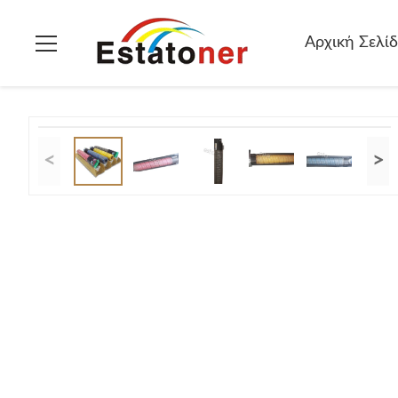
Σπίτι
>
προϊόντα
>
Ricoh χρώματος γραφίτη
>
MPC2051 Καρτ
Αρχική Σελί
<
>