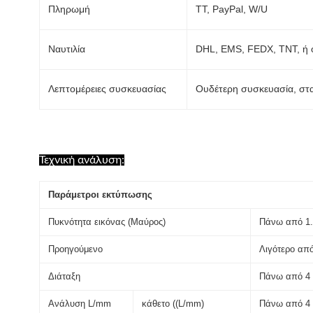
Πληρωμή
ΤΤ, PayPal, W/U
Ναυτιλία
DHL, EMS, FEDX, TNT, ή ό
Λεπτομέρειες συσκευασίας
Ουδέτερη συσκευασία, στα
Τεχνική ανάλυση:
Παράμετροι εκτύπωσης
Πυκνότητα εικόνας (Μαύρος)
Πάνω από 1.
Προηγούμενο
Λιγότερο από
Διάταξη
Πάνω από 4
Ανάλυση L/mm
κάθετο ((L/mm)
Πάνω από 4