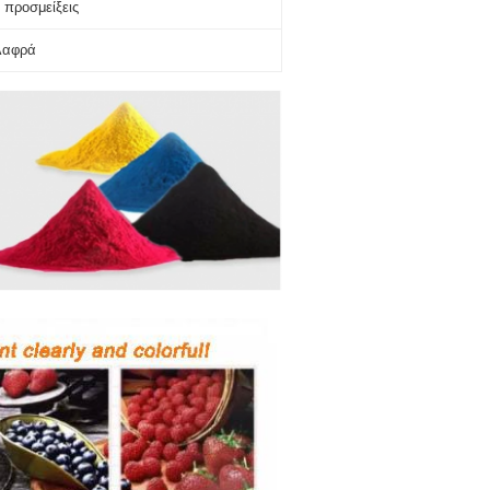
 προσμείξεις
λαφρά