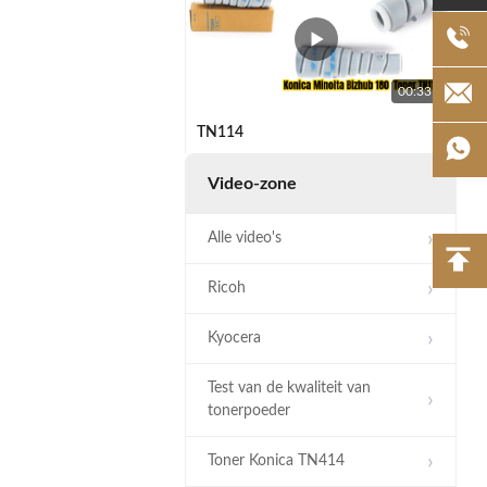
00:33
TN114
Video-zone
Alle video's
Ricoh
00:33
Kyocera
Toshiba E-studio 163 Toner Zwart T-
1640D
Test van de kwaliteit van
tonerpoeder
Toner Konica TN414