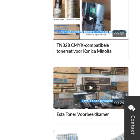
00:57
TN328 CMYK-compatibele
tonerset voor Konica Minolta
00:24
Esta Toner Voorbeeldkamer
Contact