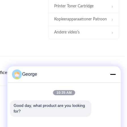
Printer Toner Cartridge
00:17
Kopieerapparaattoner Patroon
TK1140
Andere video's
ficetech.com
8615986723295
00-86-159-86723295
George
00:33
TN414
10:35 AM
SNELLE LINKS
Good day, what product are you looking 
Thuis
for?
producten