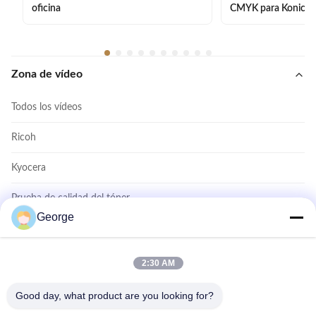
oficina
CMYK para Konica 
Zona de vídeo
Todos los vídeos
Ricoh
Kyocera
Prueba de calidad del tóner
George
Tóner Konica TN414
Impresora Toner Cartridge
2:30 AM
Cartucho de tinta de la copiadora
Good day, what product are you looking for?