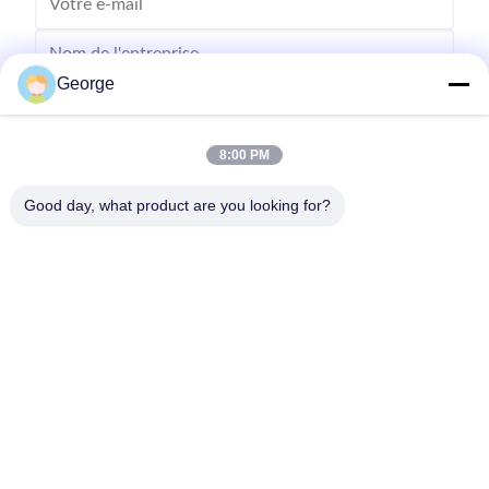
George
8:00 PM
Good day, what product are you looking for?
Envoyer
00-86-159-86723295
george@estaofficetech.com