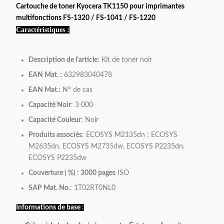
Cartouche de toner Kyocera TK1150 pour imprimantes
multifonctions FS-1320 / FS-1041 / FS-1220
Caractéristiques :
Description de l'article
: Kit de toner noir
EAN Mat. :
632983040478
EAN Mat
.: N° de cas
Capacité Noir
: 3 000
Capacité Couleur
: Noir
Produits associés
: ECOSYS M2135dn ; ECOSYS
M2635dn, ECOSYS M2735dw, ECOSYS P2235dn,
ECOSYS P2235dw
Couverture ( %) :
3000 pages
ISO
SAP Mat. No
.: 1T02RT0NL0
Informations de base :