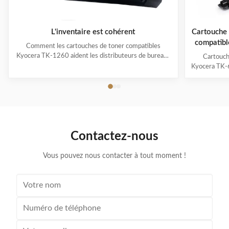
L'inventaire est cohérent
Cartouche 
compatib
Comment les cartouches de toner compatibles
TAS
Kyocera TK-1260 aident les distributeurs de bureaux
Cartouch
européens à réduire les coûts d'impression tout en
Kyocera TK-
maintenant un approvisionnement stable La demande
et MZ7001i
croissante de cartouches de toner compatibles
entrepri
Kyocera TK-1260 en Europe Partout en Europe, les ...
Cartouche
conçue pou
Contactez-nous
Vous pouvez nous contacter à tout moment !