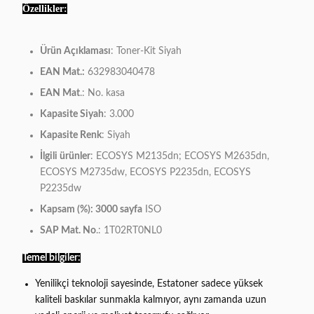
Özellikler:
Ürün Açıklaması
: Toner-Kit Siyah
EAN Mat.:
632983040478
EAN Mat
.: No. kasa
Kapasite Siyah
: 3.000
Kapasite Renk
: Siyah
İlgili ürünler
: ECOSYS M2135dn; ECOSYS M2635dn,
ECOSYS M2735dw, ECOSYS P2235dn, ECOSYS
P2235dw
Kapsam (%):
3000 sayfa
ISO
SAP Mat. No
.: 1T02RT0NL0
Temel bilgiler:
Yenilikçi teknoloji sayesinde, Estatoner sadece yüksek
kaliteli baskılar sunmakla kalmıyor, aynı zamanda uzun