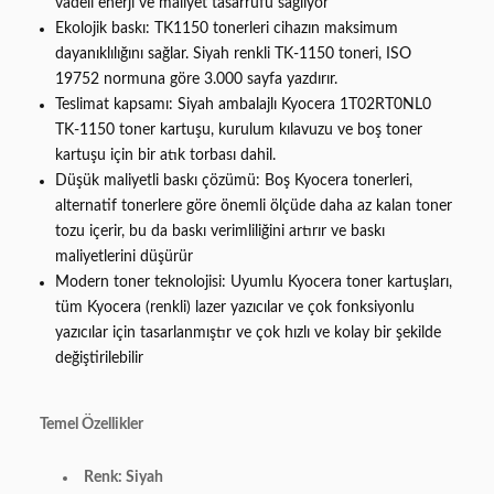
vadeli enerji ve maliyet tasarrufu sağlıyor
Ekolojik baskı: TK1150 tonerleri cihazın maksimum
dayanıklılığını sağlar. Siyah renkli TK-1150 toneri, ISO
19752 normuna göre 3.000 sayfa yazdırır.
Teslimat kapsamı: Siyah ambalajlı Kyocera 1T02RT0NL0
TK-1150 toner kartuşu, kurulum kılavuzu ve boş toner
kartuşu için bir atık torbası dahil.
Düşük maliyetli baskı çözümü: Boş Kyocera tonerleri,
alternatif tonerlere göre önemli ölçüde daha az kalan toner
tozu içerir, bu da baskı verimliliğini artırır ve baskı
maliyetlerini düşürür
Modern toner teknolojisi: Uyumlu Kyocera toner kartuşları,
tüm Kyocera (renkli) lazer yazıcılar ve çok fonksiyonlu
yazıcılar için tasarlanmıştır ve çok hızlı ve kolay bir şekilde
değiştirilebilir
Temel Özellikler
Renk: Siyah