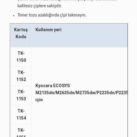
kalitesiz çiplere sahiptir.
Toner tozu azaldığında çipi takmayın.
Kartuş
Kullanım yeri
Kodu
TK-
1150
TK-
1152
Kyocera ECOSYS
TK-
M2135dn/M2635dn/M2735dw/P2235dn/P2235dw
1153
için
TK-
1154
TK-