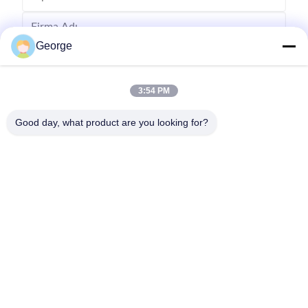
George
3:54 PM
Good day, what product are you looking for?
Göndermek
00-86-159-86723295
george@estaofficetech.com