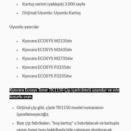
Kartuş verimi (yaklaşık) 3.000 sayfa
Orijinal/Uyumlu: Uyumlu Kartuş
Uyumlu yazıcılar
Kyocera ECOSYS M2135dn
Kyocera ECOSYS M2635dn
Kyocera ECOSYS M2735dw
Kyocera ECOSYS P2235dn
Kyocera ECOSYS P2235dw
Kyocera Ecosys Toner TK1150
Çip içerir.
ömrü uzundur ve sıfır
kusurlu oran.
Orijinal çip gibi, çipte TK1150 model numarasını
işaretlemeyeceğiz.
Bazı çip fabrikaları, "boş kartuş" u hatırlatacak ve kartuşta
yarım toner tozu kaldığında bile çalışmayı durduracak