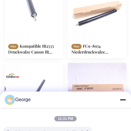
Kompatible IR2535
FC9-8974
Neu
Neu
Druckwalze Canon IR
Niederdruckwalze
Fuser Montage Teile für
kompatibel mit CANON
Canon IR ADVANCE 4025
IR2520 IR2525 IR2530 IR2535
4035 4045
IR2545
George
11:31 PM
Wärmebeständig
KYOCERA MC7300
Neu
Neu