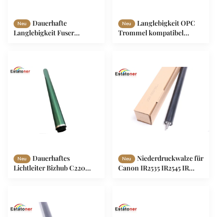
Dauerhafte
Langlebigkeit OPC
Neu
Neu
Langlebigkeit Fuser
Trommel kompatibel
Oberheizwalze Für Konica
Konica Minolta Bizhub
Minolta C7000 C6000
C220 C280 C360 C224 C284
C6500 C6501 C5500 C5501
C364 258 C368 Trommel
DR311
Dauerhaftes
Niederdruckwalze für
Neu
Neu
Lichtleiter Bizhub C220
Canon IR2535 IR2545 IR
Bildgebung Opc
ADVANCE 4025 4035 4045
Trommelzylinder DR-311
4051 4225 4235 4245 4251
4525i 4535i 4545