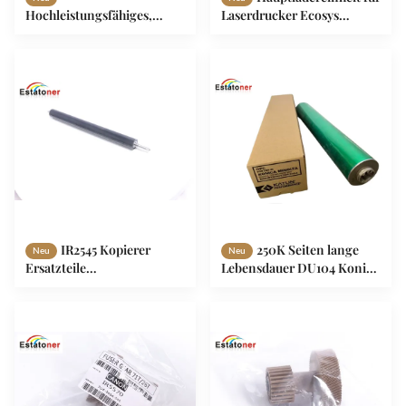
Hochleistungsfähiges,
Laserdrucker Ecosys
langlebiges FU6-0737-000
P4040DN / P4135DN /
oberes Walzenzahnrad 52T
P4140DN
für Canon iR5570/6570
IR2545 Kopierer
250K Seiten lange
Neu
Neu
Ersatzteile
Lebensdauer DU104 Konica
Unterhülsenrolle FC9-8974
Minolta OPC-Trommel
Für ImageRUNNER
C5500 C6000 C6500
ADVANCE 4025 4035 4045
4225 4235 4245 4251