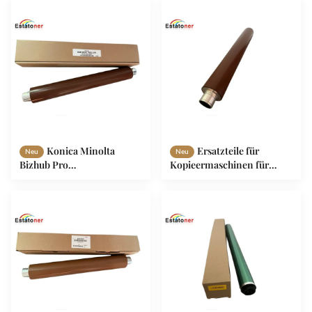
C7000 Pro C5500 C5501
C6500 C6501 A03U720100
Konica Minolta
Ersatzteile für
Neu
Neu
Bizhub Pro
Kopieermaschinen für
C5500/5501/6500/6501
Oberfüsserrollen für
Kopiermaschine Ersatzteile
Konica Minolta Bizhub
Fusionsrolle A03U720100
C6000 C6500 C6501
C7000