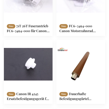
71T 26T Fuserantrieb
FC6-3494-000
Neu
Neu
FC6-3494-000 für Canon
Canon Motorzahnrad
Ir5055 Ir 6055 Ir5070 Ir 5075
71T/26T Fixierzahnrad für
IR5570 6570 Fusionsantrieb
Canon ir5055 ir 6055 ir5070
ir 5075
Canon IR 4245
Dauerhafte
Neu
Neu
Ersatzbefestigungsgerät für
Befestigungsgürtel
Canon IR Advance IR ADV
Heizwalze für Konica
4225 4236 4245
Minolta Press C6000