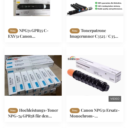
NPG71 GPR55 C-
Tonerpatrone
Neu
Neu
EXV51 Canon
Imagerunner C3525 / C3530
Tonerkartusche für das
/ IR C3020 Canon Npg-67
BildRunner ADVANCE
Canon Kopierer Toner-Set
C5560 C5550 C5540 C5535
VIDEO
Hochleistungs-Toner
Canon NPG51 Ersatz-
Neu
Neu
NPG-74 GPR58 für den
Monochrom-
Multifunktionsdrucker IR
Tonerkartusche für
C3025i 3125i 3226i von
Multifunktions-