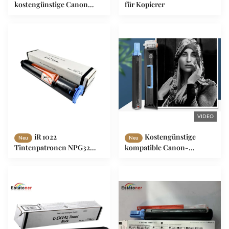
kostengünstige Canon
für Kopierer
NPG88 Toner Alternative
für ImageRUNNER C3326i
VIDEO
iR 1022
Kostengünstige
Neu
Neu
Tintenpatronen NPG32
kompatible Canon-
Canon Kopierer Toner
Kopierer-Tonerkartusche
C-EXV42 NPG59 für Canon
IR2202