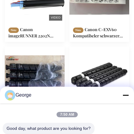
VIDEO
Canon
Canon C-EXV60
Neu
Neu
imageRUNNER 2202N
Kompatibeler schwarzer
Ersatz Canon
Toner Canon
Tonerpatrone C-EXV42 mit
ImageRUNNER 2425
strenger Qualitätskontrolle
Seitenausgabe 10200
George
Canon IR C3025i
Canon
Neu
Neu
7:50 AM
C3125i C3226i Stabiles
ImageRUNNER ADVANCE
Druckqualität Kopierer
C3025 C3025i Kopierer
Good day, what product are you looking for?
Tonerkartusche C-EXV54
kompatible Canon NPG-74