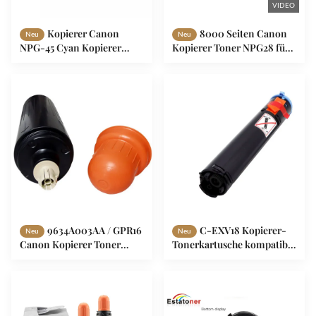
VIDEO
Kopierer Canon
8000 Seiten Canon
Neu
Neu
NPG-45 Cyan Kopierer
Kopierer Toner NPG28 für
Tonerpatronen C5045
IR1610 IR2000 IR2010
C5051 C5250 C5255
IR200 Fotokopierer
9634A003AA / GPR16
C-EXV18 Kopierer-
Neu
Neu
Canon Kopierer Toner
Tonerkartusche kompatibel
24.000 Seiten Reichweite
mit Canon IR1018 und
IR1022 Serie Druckern