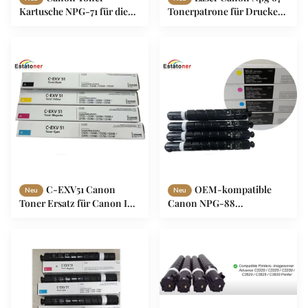
Kartusche NPG-71 für die
Tonerpatrone für Drucker
Canon IR Advance
Canon ir ADV C3320 mit
C5560/C5540/C5535/C5550/C6000
einer Kapazität von 12000
Seiten
C-EXV51 Canon
OEM-kompatible
Neu
Neu
Toner Ersatz für Canon IR
Canon NPG-88
Drucker BildRUNNER
Tonerpatrone für den
ADVANCE IR-C5535i
ImageRunner Advance
DX3322L C3326 C3926 3930
3935