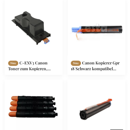
Canon
Bürodrucker
C-EXV3 Canon
Canon Kopierer Gpr
Neu
Neu
Toner zum Kopieren,
18 Schwarz kompatibel
Canon Schwarzer Toner
Kopierer Toner für
IR-2200 2880 3300 3320
Imagerunner 2016 / 2020