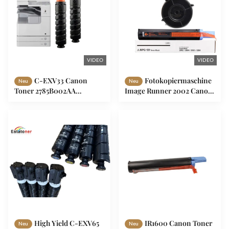
VIDEO
VIDEO
C-EXV33 Canon
Fotokopiermaschine
Neu
Neu
Toner 2785B002AA
Image Runner 2002 Canon
Schwarzer präziser
Toner, NPG59 Toner
Laserdruck 14600 Seiten
schwarz
High Yield C-EXV65
IR1600 Canon Toner
Neu
Neu