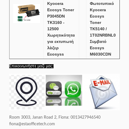
Kyocera
Φωτοτυπικό
Ecosys Toner
Kyocera
P3045DN
Ecosys
TK3160 -
Toner
12500
TK5140 /
Χωρητικότητα
1T02NRBNL0
για εκτυπωτή
Συμβατό
λέιζερ
Ecosys
Ecosyss
M6030CDN
M3634dn
Επικοινωνήστε μαζί μας:
TK1160
TK - 362
Kyocera
Kyocera
Ecosys Toner
Ecosys
For Ecosys
Toner
P2040dn
Cartridge
Μονόχρωμος
Συμβατός
Room 3003, Janan Road 2, Fiona: 0013427946540
Εκτυπωτής
εκτυπωτής
fiona@estaofficetech.com
Λέιζερ
Kyocera FS -