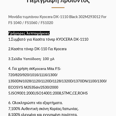
Περιγραφή προϊόντος
Μονάδα τυμπάνου Kyocera DK-1110 Black 302M293012 For
FS 1040 / FS1060 / FS1020
Γρήγορες λεπτομέρειες
1.Συμβατό για Κασέτα τόνερ KYOCERA DK-1110
2.Κασέτα τόνερ DK-110 Για Kyocera
3.Σελίδα Υ
απόδοση: 100 χιλ
Kyocera Mita FS-
4. Για χρήση σε
720/820/920/1016/1116/1300/
1350DN/1028/1120/1120D/1128/1320D/1370DN/1100/1300/
ECOSYS M2535dn/2530/2000
5.ISO9001:2000,ISO14001:2008,STMC,CE,ROHS
6. Ολοκληρώστε νέα εξαρτήματα.
7,100% Αυθεντική σκόνη Κορέας/Ιαπωνίας.
8.100% ελεγμένο και εγγυημένη ποιότητα.