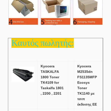
Καυτός πωλητής:
Kyocera
Kyocera
TASKALFA
M2535dn
1800 Toner
FS1135MFP
TK4109 for
Ecosys
Taskalfa 1801
Toner
, 2200 , 2201
TK1140 με
τσιπ
έκδοσης ΕΕ