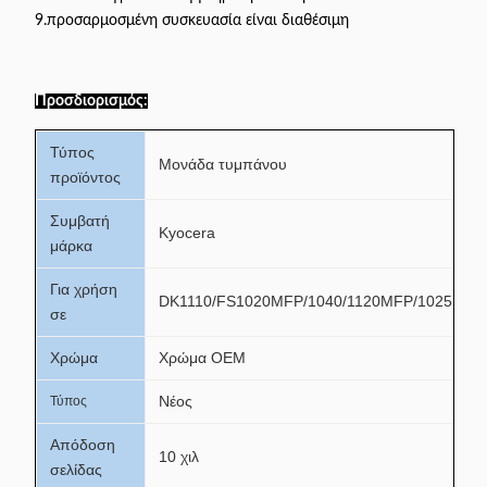
9.προσαρμοσμένη συσκευασία είναι διαθέσιμη
Προσδιορισμός:
Τύπος
Μονάδα τυμπάνου
προϊόντος
Συμβατή
Kyocera
μάρκα
Για χρήση
DK1110/FS1020MFP/1040/1120MFP/1025MFP
σε
Χρώμα
Χρώμα OEM
Νέος
Τύπος
Απόδοση
10 χιλ
σελίδας