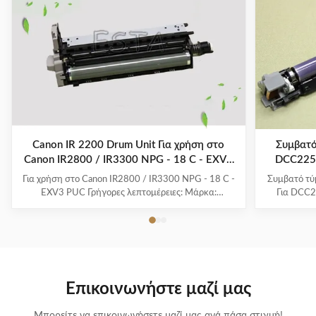
Canon IR 2200 Drum Unit Για χρήση στο
Συμβατό
Canon IR2800 / IR3300 NPG - 18 C - EXV3
DCC2250
PUC
Για χρήση στο Canon IR2800 / IR3300 NPG - 18 C -
Συμβατό τ
EXV3 PUC Γρήγορες λεπτομέρειες: Μάρκα:
Για DCC2
φωτοτυπίες Canon Χρώμα: Μαύρο Οικογένεια
λεπτομέρε
εκτυπωτών: σειρά iR RRP:Όχι Συμβατοί εκτυπωτές:
λεπίδες, ιαπ
Χρήση στο Canon IR2800 / IR3300 Σχετική
ελέγχον
απόδοση/κύκλος εργασίας: Μέχρι 5.500 σελίδες με
συσκευασία
κάλυψη 5%. Καλώς ήρθατε για να δείτ...
μ
Επικοινωνήστε μαζί μας