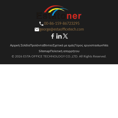
00-86-159-86723295
george@estaofficetech.com
Αρχική Σελίδα
Προϊόντα
Βίντεο
Σχετικά με εμάς
Γύρος εργοστασίων
Νέα
Sitemap
Πολιτική απορρήτου
© 2026 ESTA OFFICE TECHNOLOGY CO.,LTD. All Rights Reserved.