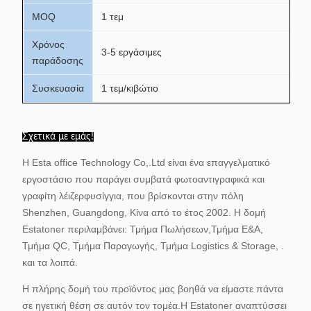
MOQ
1 τεμ
Χρόνος
3-5 εργάσιμες
παράδοσης
Συσκευασία
1 τεμ/κιβώτιο
Σχετικά με εμάς!
Η Esta office Technology Co,.Ltd είναι ένα επαγγελματικό
εργοστάσιο που παράγει συμβατά φωτοαντιγραφικά και
γραφίτη λέιζερ
φυσίγγια, που βρίσκονται στην πόλη
Shenzhen, Guangdong, Κίνα από το έτος 2002. Η δομή
Estatoner περιλαμβάνει: Τμήμα Πωλήσεων,
Τμήμα Ε&Α,
Τμήμα QC, Τμήμα Παραγωγής, Τμήμα Logistics & Storage, .
και τα λοιπά.
Η πλήρης δομή του προϊόντος μας βοηθά να είμαστε πάντα
σε ηγετική θέση σε αυτόν τον τομέα.
Η Estatoner αναπτύσσει