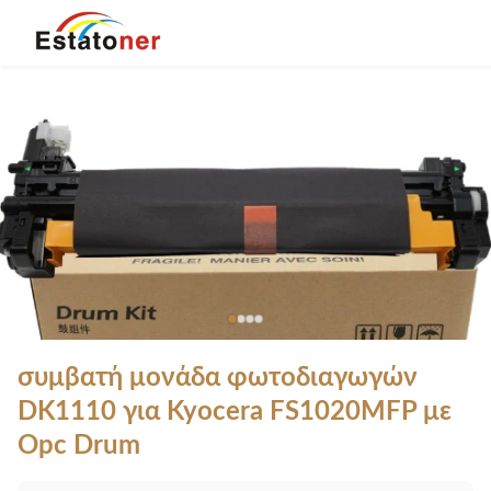
συμβατή μονάδα φωτοδιαγωγών
DK1110 για Kyocera FS1020MFP με
Opc Drum