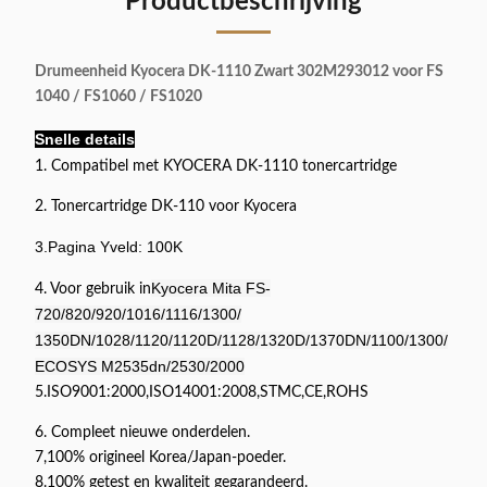
Productbeschrijving
Drumeenheid Kyocera DK-1110 Zwart 302M293012 voor FS
1040 / FS1060 / FS1020
Snelle details
1. Compatibel met KYOCERA DK-1110 tonercartridge
2. Tonercartridge DK-110 voor Kyocera
3.Pagina Y
veld: 100K
Kyocera Mita FS-
4. Voor gebruik in
720/820/920/1016/1116/1300/
1350DN/1028/1120/1120D/1128/1320D/1370DN/1100/1300/
ECOSYS M2535dn/2530/2000
5.ISO9001:2000,ISO14001:2008,STMC,CE,ROHS
6. Compleet nieuwe onderdelen.
7,100% origineel Korea/Japan-poeder.
8.100% getest en kwaliteit gegarandeerd.