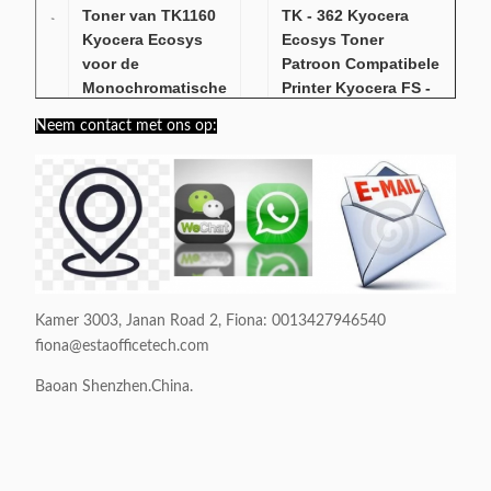
Toner van TK1160
TK - 362 Kyocera
Kyocera Ecosys
Ecosys Toner
voor de
Patroon Compatibele
Monochromatische
Printer Kyocera FS -
Laserprinter van
4020DN
Neem contact met ons op:
Ecosys P2040dn
Kamer 3003, Janan Road 2, Fiona: 0013427946540
fiona@estaofficetech.com
Baoan Shenzhen.China.