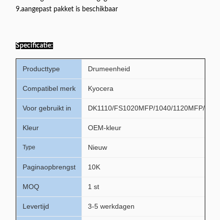
9.aangepast pakket is beschikbaar
Specificatie:
Producttype
Drumeenheid
Compatibel merk
Kyocera
Voor gebruikt in
DK1110/FS1020MFP/1040/1120MFP/102
Kleur
OEM-kleur
Nieuw
Type
Paginaopbrengst
10K
MOQ
1 st
Levertijd
3-5 werkdagen