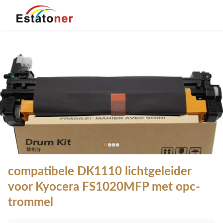
compatibele DK1110 lichtgeleider
voor Kyocera FS1020MFP met opc-
trommel