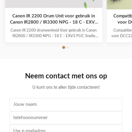
Canon IR 2200 Drum Unit voor gebruik in
Compati
Canon IR2800 / IR3300 NPG - 18 C - EXV3
voor D
PUC
Canon IR 2200 drumeenheid Voor gebruik in Canon
Compatibe
IR2800 / IR3300 NPG - 18 C - EXV3 PUC Snelle
voor DCC227
details: Merk: Canon Fotokopieerapparaten Kleur:
*Nieuwe s
zwart Printerfamilie: iR-serie Adviesprijs: Nee
Japanse ton
Compatibele printer(s): Gebruik in Canon IR2800 /
één voor
IR3300 Geschatte opbrengst/gebruikscyclus: Tot
verpak
5.500 pagina...
Neem contact met ons op
U kunt ons te allen tijde contacteren!