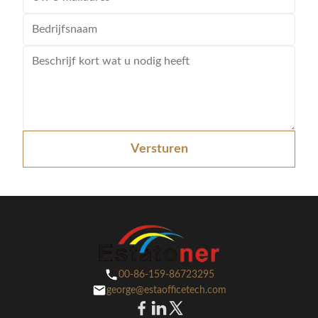
Versturen
00-86-159-86723295
george@estaofficetech.com