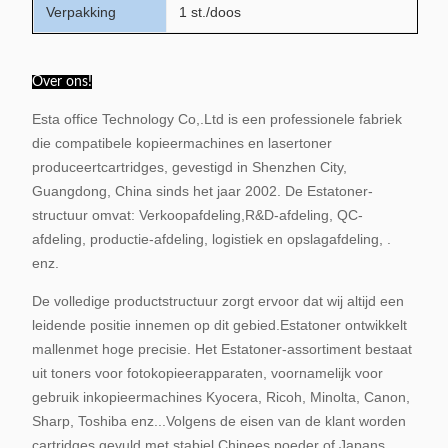
Verpakking
1 st./doos
Over ons!
Esta office Technology Co,.Ltd is een professionele fabriek
die compatibele kopieermachines en lasertoner
produceert
cartridges, gevestigd in Shenzhen City,
Guangdong, China sinds het jaar 2002. De Estatoner-
structuur omvat: Verkoopafdeling,
R&D-afdeling, QC-
afdeling, productie-afdeling, logistiek en opslagafdeling, .
enz.
De volledige productstructuur zorgt ervoor dat wij altijd een
leidende positie innemen op dit gebied.
Estatoner ontwikkelt
mallen
met hoge precisie. Het Estatoner-assortiment bestaat
uit toners voor fotokopieerapparaten, voornamelijk voor
gebruik in
kopieermachines Kyocera, Ricoh, Minolta, Canon,
Sharp, Toshiba enz...
Volgens de eisen van de klant worden
cartridges gevuld met stabiel Chinees poeder of Japans