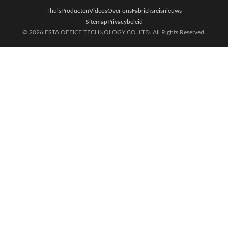
Thuis
Producten
Videos
Over ons
Fabrieksreis
nieuws
Sitemap
Privacybeleid
© 2026 ESTA OFFICE TECHNOLOGY CO.,LTD. All Rights Reserved.