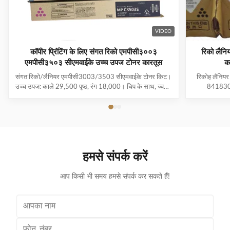
VIDEO
कॉपीर प्रिंटिंग के लिए संगत रिको एमपीसी३००३
रिको लै
एमपीसी३५०३ सीएमवाईके उच्च उपज टोनर कारतूस
क
संगत रिको/लैनियर एमपीसी3003/3503 सीएमवाईके टोनर किट।
रिकोह लैनिय
उच्च उपज: काले 29,500 पृष्ठ, रंग 18,000। चिप के साथ, ज्वलंत
841830 आ
रंगों के लिए जापान मित्सुबिशी पाउडर। 100% परीक्षित गुणवत्ता।
29500180
841816 84181
रिको अफिसिय
लैनियर एमप
हमसे संपर्क करें
आप किसी भी समय हमसे संपर्क कर सकते हैं!