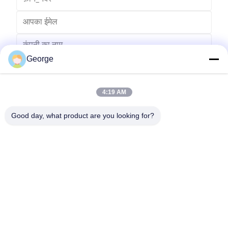
George
4:19 AM
Good day, what product are you looking for?
भेजना
00-86-159-86723295