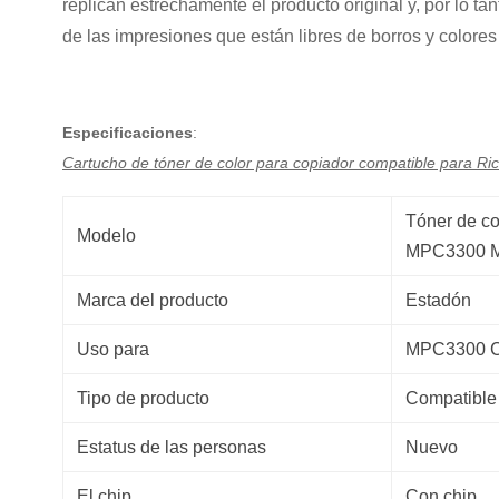
replican estrechamente el producto original y, por lo t
de las impresiones que están libres de borros y colore
Especificaciones
:
Cartucho de tóner de color para copiador compatible para Ri
Tóner de co
Modelo
MPC3300 
Marca del producto
Estadón
Uso para
MPC3300 C
Tipo de producto
Compatible
Estatus de las personas
Nuevo
El chip
Con chip