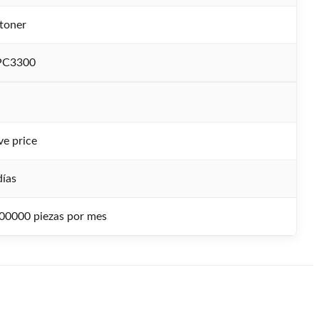
toner
PC3300
ve price
días
00000 piezas por mes