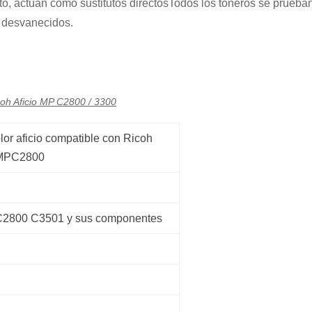
anto, actúan como sustitutos directosTodos los toneros se prueba
s desvanecidos.
coh Aficio MP C2800 / 3300
lor aficio compatible con Ricoh
MPC2800
2800 C3501 y sus componentes