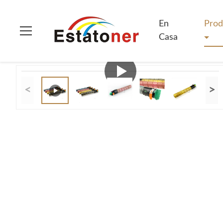
En Casa
>
Productos
>
Cartucho de tóner de Ricoh
>
Cartucho
En
Prod
Casa
<
>