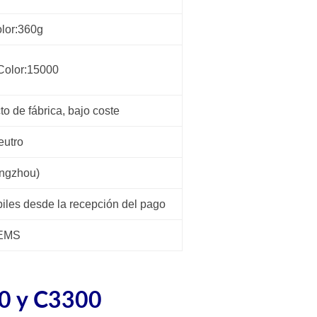
lor:360g
Color:15000
to de fábrica, bajo coste
eutro
ngzhou)
biles desde la recepción del pago
 EMS
0 y C3300