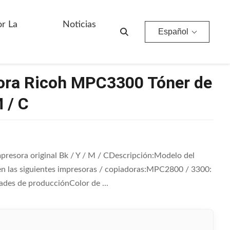
/ Y / M / C
or La
Noticias
Español
dora Ricoh MPC3300 Tóner de
 / C
resora original Bk / Y / M / CDescripción:Modelo del
 las siguientes impresoras / copiadoras:MPC2800 / 3300:
ades de producciónColor de ...