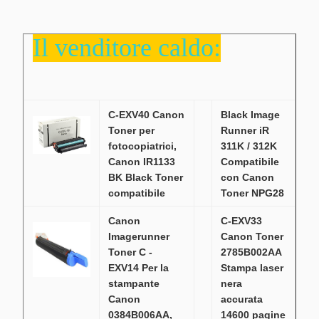
Il venditore caldo:
C-EXV40 Canon
Black Image
Toner per
Runner iR
fotocopiatrici,
311K / 312K
Canon IR1133
Compatibile
BK Black Toner
con Canon
compatibile
Toner NPG28
Canon
C-EXV33
Imagerunner
Canon Toner
Toner C -
2785B002AA
EXV14 Per la
Stampa laser
stampante
nera
Canon
accurata
0384B006AA,
14600 pagine