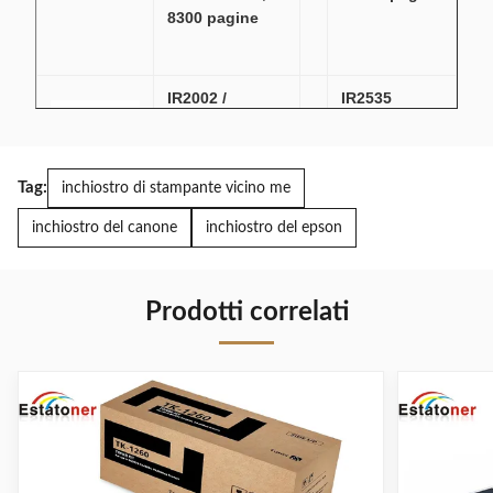
8300 pagine
IR2002 /
IR2535
CEXV42 /
Canon Toner
NPG59 Canon
per
Toner Cartridge
fotocopiatrici
Tag:
inchiostro di stampante vicino me
Per la stampa
NPG50
laser RUNNER
Macchine per
inchiostro del canone
inchiostro del epson
2202N
ufficio
compatibili
con IR2545I
Prodotti correlati