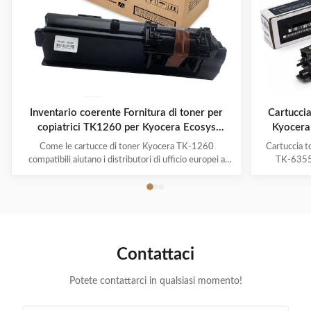
Inventario coerente Fornitura di toner per
Cartucci
copiatrici TK1260 per Kyocera Ecosys
Kyocera
PA4000WX Enterprise Printing
Come le cartucce di toner Kyocera TK-1260
Cartuccia 
compatibili aiutano i distributori di ufficio europei a
TK-6355
ridurre i costi di stampa mantenendo un
MZ7001i |
approvvigionamento stabile La crescente domanda di
aziende euro
cartucce toner Kyocera TK-1260 compatibili in
compatibi
Europa In tutta Europa, le imprese continuano a
stampa az
concentrarsi sul ...
Contattaci
Potete contattarci in qualsiasi momento!