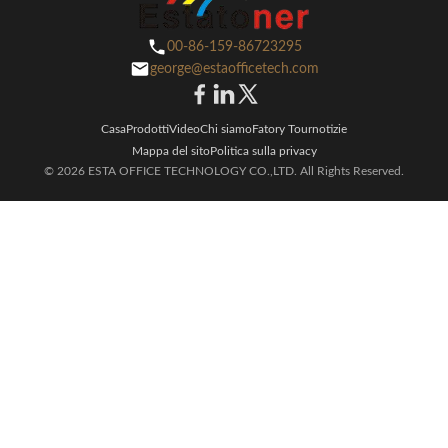
00-86-159-86723295
george@estaofficetech.com
Casa
Prodotti
Video
Chi siamo
Fatory Tour
notizie
Mappa del sito
Politica sulla privacy
© 2026 ESTA OFFICE TECHNOLOGY CO.,LTD. All Rights Reserved.