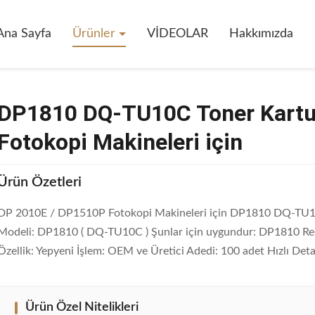
10C Toner Kartuşu DP 2010E / DP1510P Fotokopi Makineleri Için
Ana Sayfa
Ürünler
VİDEOLAR
Hakkımızda
DP1810 DQ-TU10C Toner Kartu
Fotokopi Makineleri için
Ürün Özetleri
DP 2010E / DP1510P Fotokopi Makineleri için DP1810 DQ-TU10C
Modeli: DP1810 ( DQ-TU10C ) Şunlar için uygundur: DP1810 Ren
Özellik: Yepyeni İşlem: OEM ve Üretici Adedi: 100 adet Hızlı Deta
Ürün Özel Nitelikleri