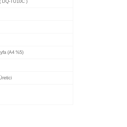
( DQ-TU10C )
yfa (A4 %5)
retici