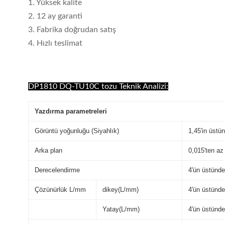
1. Yüksek kalite
2. 12 ay garanti
3. Fabrika doğrudan satış
4. Hızlı teslimat
DP1810 DQ-TU10C tozu Teknik Analizi:
Yazdırma parametreleri
Görüntü yoğunluğu (Siyahlık)
1,45'in üstü
Arka plan
0,015'ten az
Derecelendirme
4'ün üstünde
Çözünürlük L/mm
dikey(L/mm)
4'ün üstünde
Yatay(L/mm)
4'ün üstünde