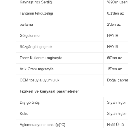
Kaynaştırıcı Sertliği
%90'ın üzer
Tahtanın tekdüzeliği
0,1'den az
parlama
2'den az
Gölgelenme
HAYIR
Rüzgâr gibi geçmek
HAYIR
Toner Kullanımı mg/sayfa
60'tan az
Atık Oranı mg/sayfa
15'ten az
OEM tozuyla uyumluluk
Doğal çapra
Fiziksel ve kimyasal parametreler
Dış görünüş
Siyah hiçbi
Koku
Siyah hiçbi
Aglomerasyon sıcaklığı(°C)
Hafif Üstü