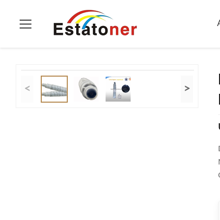
Ana Sayfa
>
Ürünler
>
Fotokopi Toner Kartuşu
>
DP1810 DQ-TU
<
>