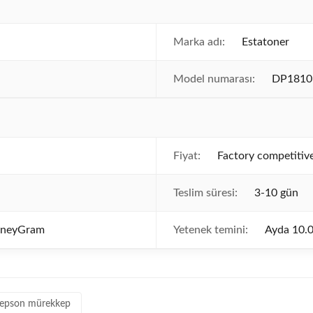
Marka adı:
Estatoner
Model numarası:
DP1810
Fiyat:
Factory competitive
Teslim süresi:
3-10 gün
MoneyGram
Yetenek temini:
Ayda 10.
epson mürekkep