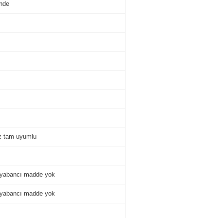
inde
z tam uyumlu
r yabancı madde yok
r yabancı madde yok