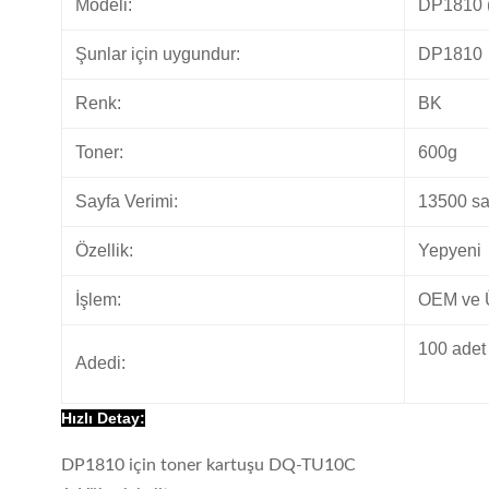
Modeli:
DP1810 
Şunlar için uygundur:
DP1810
Renk:
BK
Toner:
600g
Sayfa Verimi:
13500 sa
Özellik:
Yepyeni
İşlem:
OEM ve Ü
100 adet
Adedi:
Hızlı Detay:
DP1810 için toner kartuşu DQ-TU10C