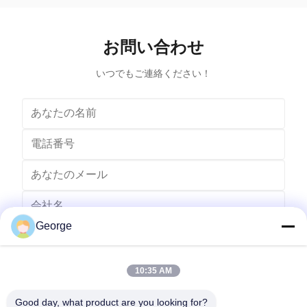
重に管理しながら業務効率の向上に引き続き注力し
で 事業者が
ています。オフィス機器の販売代理店、事務用品の
チームは,
卸売業者、マネージド プリント サービス プロバイ
なしで信頼
お問い合わせ
ダー、および企業の調達チームは、信頼できるパフ
性のある
ォーマンス、安定した供給、長期的な購入価値を提
Kyocera
供する互換トナー カートリッジをますます求めてい
トリッジ印
いつでもご連絡ください！
ます。 の互換性のある京セラ TK-1260 トナー カー
トリッジ...
George
10:35 AM
Good day, what product are you looking for?