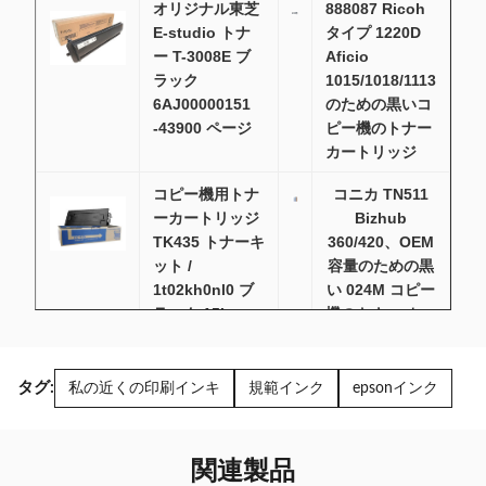
オリジナル東芝
888087 Ricoh
E-studio トナ
タイプ 1220D
ー T-3008E ブ
Aficio
ラック
1015/1018/1113
6AJ00000151
のための黒いコ
-43900 ページ
ピー機のトナー
カートリッジ
コピー機用トナ
コニカ TN511
ーカートリッジ
Bizhub
TK435 トナーキ
360/420、OEM
ット /
容量のための黒
1t02kh0nl0 ブ
い 024M コピー
ラック 15k
機のトナー カー
トリッジ
タグ:
私の近くの印刷インキ
規範インク
epsonインク
オリジナル リコ
Canon Image
ー トナー カー
Runner IR1018
トリッジ
コピー機用
MPC2000 リコ
Canon IR2018
関連製品