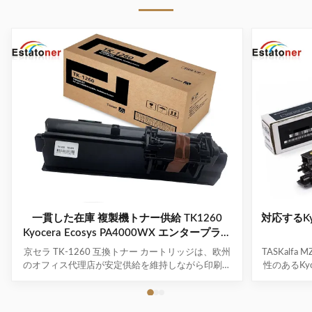
ー MPC3000
NPG28 コピー
15000 ページ
機トナー カート
リッジ
一貫した在庫 複製機トナー供給 TK1260
対応するKy
Kyocera Ecosys PA4000WX エンタープライ
ズ印刷
京セラ TK-1260 互換トナー カートリッジは、欧州
TASKalfa 
のオフィス代理店が安定供給を維持しながら印刷コ
性のあるKyo
ストを削減するのにどのように役立つか 欧州におけ
ーカートリッ
る京セラ TK-1260 互換トナーカートリッジの需要
性の高いOE
の高まり ヨーロッパ全土で、企業は調達コストを慎
6355 ト