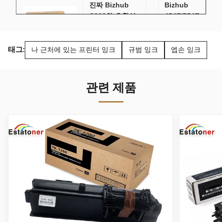
진짜 Bizhub
Bizhub
C308와 호환이
454E/554E
되는 TN324
- 24400 페
CMYK Konica
이지를 위
Minolta 토너
한 검정
태그:
나 근처에 있는 프린터 잉크
규범 잉크
엡손 잉크
TN513
Konica
Minolta 토
관련 제품
너
A33K031
Bizhub 350
Konica
362 neu B를 위
Minolta
한 본래 Konica
Bizhub
일반적인 토너
950 복사기
카트리지 8938 -
용 DV910
404 TN-311
호환 레이
저 개발자