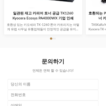
일관된 재고 카피어 토너 공급 TK1260
호환되는 키
Kyocera Ecosys PA4000WX 기업 인쇄
너 카
호환성 있는 키오세라 TK-1260 톤어 카트리지는 어떻
TASKalfa
게 유럽 사무실 유통업체들이 안정적인 공급을 유지하
Kyocera 
면서 인쇄 비용을 줄일 수 있도록 돕는가 유럽 에서 호
​​및 동남아
환성 있는 키오세라 TK-1260 톤어 카트리지 의 증가
현대 비
한 수요 유럽 전역에서 기업들은 운영 효율성을 향상
Kyocera
시키는 데 집중하고 있으며, 동시에 조달 비용을 신중
전역의 기업
하게 관리하고 있습니다.관리 인쇄 서비스 제공자, 및
라 조달 팀
기업 인수 팀은 안정적인 성능, 안정적인 공급 및 장기
뢰할 수 있
문의하기
적인 구매 가치를 제공하는 호환 가능한 톤러 카트리
품을 점점 
지를 점점 더 찾고 있습니다. 의호환되는 Kyocera TK...
언제든 연락 할 수 있습니다!