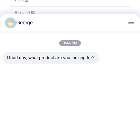
George
3:44 PM
Good day, what product are you looking for?
보내다
00-86-159-86723295
george@estaofficetech.com