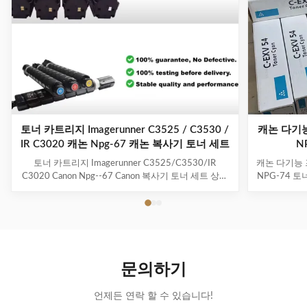
토너 카트리지 Imagerunner C3525 / C3530 /
캐논 다기능 
IR C3020 캐논 Npg-67 캐논 복사기 토너 세트
N
토너 카트리지 Imagerunner C3525/C3530/IR
캐논 다기능 프린
C3020 Canon Npg--67 Canon 복사기 토너 세트 상품
NPG-74 
설명 호환 가능한 NPG-67 멀티팩 컬러 토너 카트리지
이 가능한 
는 특히 복사기 기계에서 작동하는 우수한 품질의 토
대용량 인쇄
너 카트리지입니다. 이 복사기 토너 카트리지는 가능
상 인쇄 요
한 최저 비용으로 고성능 인쇄를 제공하도록 제작되었
및 이점: 정밀
습니다. 잉크 프린팅을 활용합니다. 이것이 토너의 긴
즈 복사기, i
수명을 보장하는 이유입니다. 이 토너 카트리지의 페
되었습니다.구
문의하기
이지 출력량은 36000입니다. 이 단색 토너의 인쇄 품
호 를 확인 
질은 훨씬 뛰어납니다. 이 NPG67 컬...
언제든 연락 할 수 있습니다!