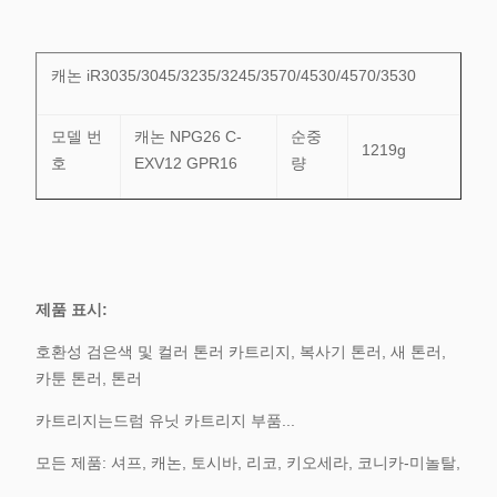
캐논 iR3035/3045/3235/3245/3570/4530/4570/3530
모델 번
캐논 NPG26 C-
순중
1219g
호
EXV12 GPR16
량
특징
호환성
색상
검은색
색상 상자 또는 사
품질
패키지
A등급
제품 표시:
용자 정의
수준
호환성 검은색 및 컬러 톤러 카트리지, 복사기 톤러, 새 톤러,
11개 교체
카툰 톤러, 톤러
결함 비
보증
0.1% 미만
어떤 문제에
카트리지는
율
드럼 유닛 카트리지 부품...
금
도
모든 제품: 셔프, 캐논, 토시바, 리코, 키오세라, 코니카-미놀탈,