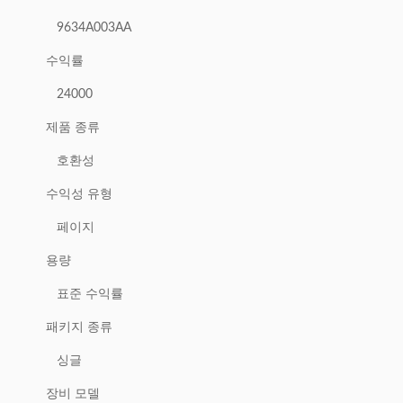
9634A003AA
수익률
24000
제품 종류
호환성
수익성 유형
페이지
용량
표준 수익률
패키지 종류
싱글
장비 모델