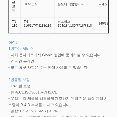
산
OEM 코드
용도에 적합합니다
무게/g
코
드
TN-
TN-
비즈허브
140/281
116
116/117/TN118/119
164/184/185/7718/7818
장점:
1번
판매 서비스:
• 저희 웹사이트에서 Globle 영업에 문의하실 수 있습니다.
• 24시간 온라인
• 모든 요구 사항은 주문 전에 사용할 수 있습니다.
2번
품질 보장:
• 18개월 보증
• 인증:CE.ISO9001.ROHS.CE
• 우리는 각 제품을 엄격하게 제조하기 위해 전문 품질 관리 시
스템과 R & D 부서를 가지고 있습니다.
• 결함: BK < 1% (C/M/Y) < 2%