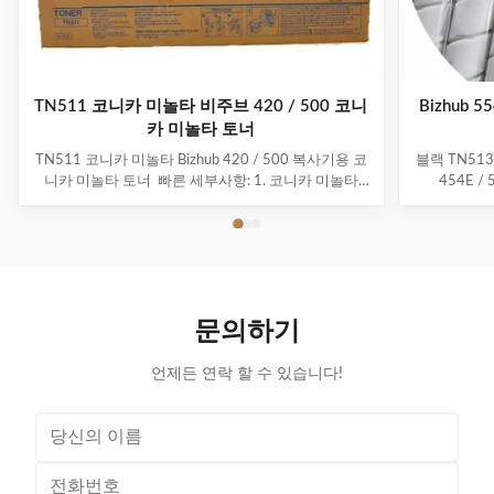
TN511 코니카 미놀타 비주브 420 / 500 코니
Bizhub
카 미놀타 토너
TN511 코니카 미놀타 Bizhub 420 / 500 복사기용 코
블랙 TN51
니카 미놀타 토너 ​ 빠른 세부사항: 1. 코니카 미놀타
454E /
TN511 토너 카트리지와 호환 가능 2.토너의 무게파우
A33K031
더: 676g 3. 코니카 미놀타 Bizhub BZ-420/500에 사
지는 Konica
용 4.SGS 인증서 5.100% 코니카 미놀타 복사기와 호
색 및 톤어 토
환 가능 6.100% 일본산 오리지널 파우더. 7.100% 테
페이지 Kon
스트 및 품질 보장. 8.Customized 패키지를 사용할 수
454E / 5
있습니다 설명: 복사기 토너 카트리지 적합 대상:
513A33K
문의하기
KONICA MINOLTA bizhub360 / 361 ...
리지, 
언제든 연락 할 수 있습니다!