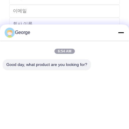
George
6:54 AM
Good day, what product are you looking for?
보내다
00-86-159-86723295